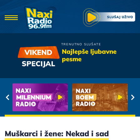
TRENUTNO SLUŠATE
Djordje Balasevic
Najlepše ljubavne
Ljerka (Korzo)
pesme
Muškarci i žene: Nekad i sad