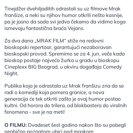
Tinejdžer dvehiljaditih odrastali su uz filmove Mrak
franšize, a neki su njihov humor otkrili nešto kasnije,
pa je jasno da sada svi jedva čekamo da vidimo koga
ismevaju fantastična braća Vejans.
Za dva dana „MRAK FILM“ stiže na redovni
bioskopski repertoar, garantujući nezaboravan
bioskopski provod. Spremimo se za 4. jun, veče kada
bioskop postaje najveća žurka u gradu u bioskopu
Cineplexx BIG Beograd, u okviru događaja Comedy
Night.
Publika koja je odrastala uz Mrak franšizu zna da se
radi o komediji koja pomera granice, a nova
generacija će tek otkriti zašto je ovaj humor postao
kultni. Od horora do trilera, od blokbastera do viralnih
fenomena - sve je na meti!
O FILMU:
Dvadeset šest godina nakon što su pobegli
neobično poznatom ubici pod maskom