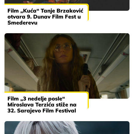
Film „Kuća“ Tanje Brzaković
otvara 9. Dunav Film Fest u
Smederevu
Film „3 nedelje posle“
Miroslava Terzića stiže na
32. Sarajevo Film Festival