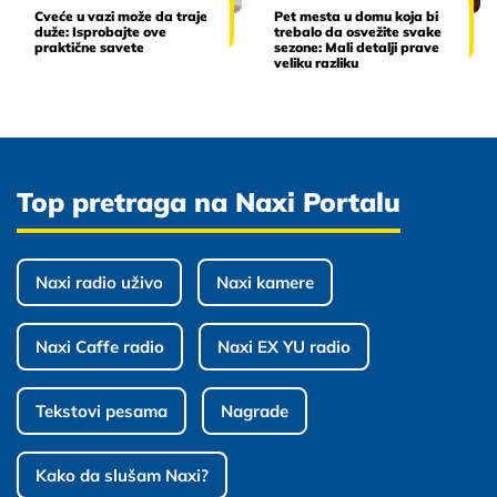
Cveće u vazi može da traje
Pet mesta u domu koja bi
duže: Isprobajte ove
trebalo da osvežite svake
praktične savete
sezone: Mali detalji prave
veliku razliku
Top pretraga na Naxi Portalu
Naxi radio uživo
Naxi kamere
Naxi Caffe radio
Naxi EX YU radio
Tekstovi pesama
Nagrade
Kako da slušam Naxi?