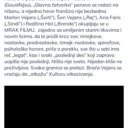
(Goustfejsu), „Glavna četvorka“ ponovo se nalazi na
nišanu, a nijedna horor franšiza nije bezbedna.
Marlon Vejans („Šorti“), Šon Vejans („Rej“), Ana Faris
(„Sindi“) i Redžina Hol („Brenda“) okupljaju se u
MRAK FILMU, zajedno sa omiljenim starim likovima i
novim licima, da bi prošli kroz sve: rimejkove,
nastavke, prednastavke, rimejk-nastavke, spinofove,
psihološke horore, priče o poreklu, sve što u sebi ima
reč „legat“, kao i svaki „poslednji deo“ koji zapravo
uopšte nije poslednji. Ništa nije sveto. Nijedan kliše ne
preživljava. Svaka granica se prelazi. Braća Vejans se
vraćaju da „otkažu“ Kulturu otkazivanja.