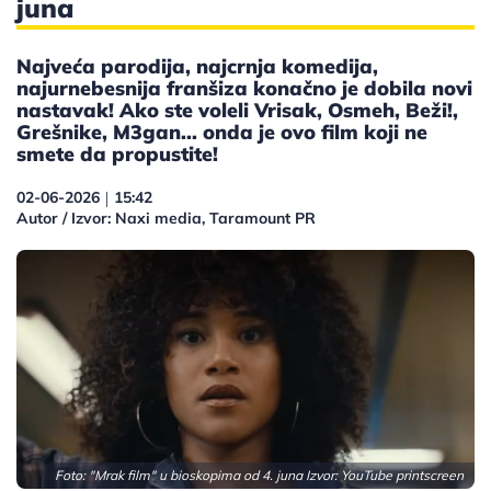
juna
Najveća parodija, najcrnja komedija,
najurnebesnija franšiza konačno je dobila novi
nastavak! Ako ste voleli Vrisak, Osmeh, Beži!,
Grešnike, M3gan... onda je ovo film koji ne
smete da propustite!
02-06-2026
15:42
|
Autor / Izvor: Naxi media, Taramount PR
Foto: "Mrak film" u bioskopima od 4. juna Izvor: YouTube printscreen