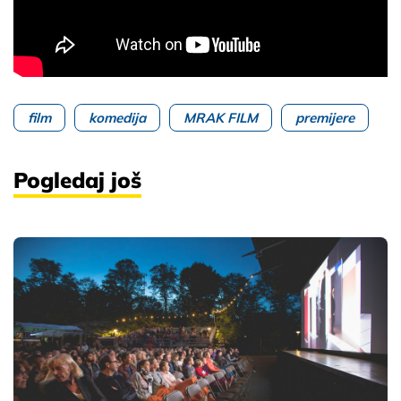
film
komedija
MRAK FILM
premijere
Pogledaj još