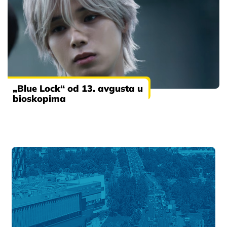
„Blue Lock“ od 13. avgusta u
bioskopima