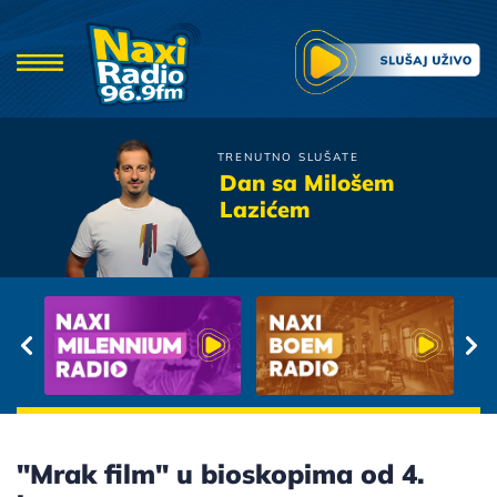
TRENUTNO SLUŠATE
Hari Mata Hari
Dan sa Milošem
Azra
Lazićem
"Mrak film" u bioskopima od 4.