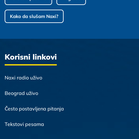
Kako da slušam Naxi?
Korisni linkovi
Naxi radio uživo
Beograd uživo
Često postavljena pitanja
Tekstovi pesama