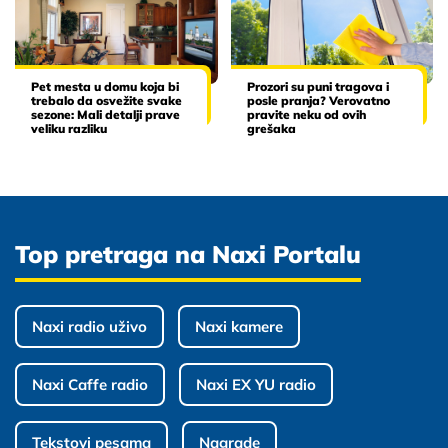
Pet mesta u domu koja bi
Prozori su puni tragova i
trebalo da osvežite svake
posle pranja? Verovatno
sezone: Mali detalji prave
pravite neku od ovih
veliku razliku
grešaka
Top pretraga na Naxi Portalu
Naxi radio uživo
Naxi kamere
Naxi Caffe radio
Naxi EX YU radio
Tekstovi pesama
Nagrade