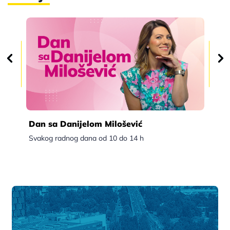
Dan sa Danijelom Milošević
Po
Svakog radnog dana od 10 do 14 h
Sva