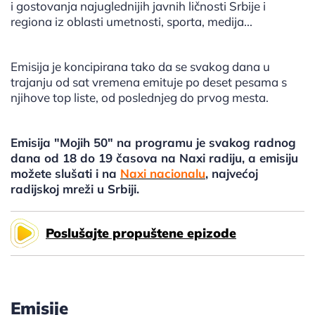
i gostovanja najuglednijih javnih ličnosti Srbije i
regiona iz oblasti umetnosti, sporta, medija...
Emisija je koncipirana tako da se svakog dana u
trajanju od sat vremena emituje po deset pesama s
njihove top liste, od poslednjeg do prvog mesta.
Emisija "Mojih 50" na programu je svakog radnog
dana od 18 do 19 časova na Naxi radiju, a emisiju
možete slušati i na
Naxi nacionalu
, najvećoj
radijskoj mreži u Srbiji.
Poslušajte propuštene epizode
Emisije