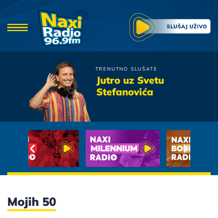
TRENUTNO SLUŠATE
Boris Rezak
Jutro uz Svetu
Gospodska Ulica
Stefanovića
Mojih 50