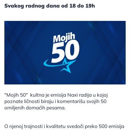
Svakog radnog dana od 18 do 19h
"Mojih 50" kultna je emisija Naxi radija u kojoj
poznate ličnosti biraju i komentarišu svojih 50
omiljenih domaćih pesama.
O njenoj trajnosti i kvalitetu svedoči preko 500 emisija