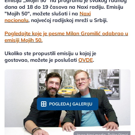
Emisija ,,Mojih 50'' na programu je svakog radnog
dana od 18 do 19 časova na Naxi radiju. Emisiju
"Mojih 50", možete slušati i na
Naxi
nacionalu
, najvećoj radijskoj mreži u Srbiji.
Pogledajte koje je pesme Milan Gromilić odabrao u
emisiji Mojih 50.
Ukoliko ste propustili emisiju u kojoj je
gostovao, možete je poslušati
OVDE
.
POGLEDAJ GALERIJU
Izvor: Naxi media, Željka Dimić