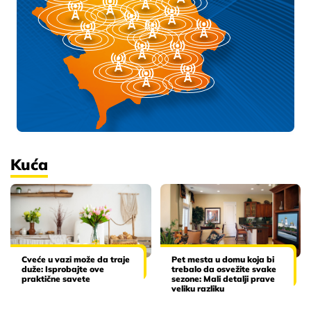
Kuća
Cveće u vazi može da traje
Pet mesta u domu koja bi
duže: Isprobajte ove
trebalo da osvežite svake
praktične savete
sezone: Mali detalji prave
veliku razliku