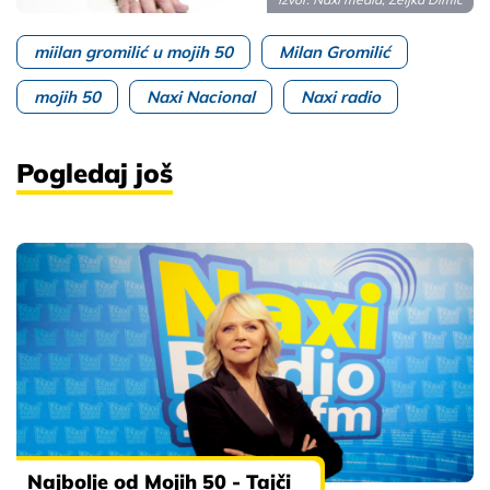
miilan gromilić u mojih 50
Milan Gromilić
mojih 50
Naxi Nacional
Naxi radio
Pogledaj još
Najbolje od Mojih 50 - Tajči