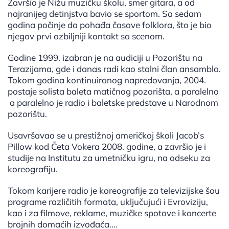
Završio je Nižu muzičku školu, smer gitara, a od
najranijeg detinjstva bavio se sportom. Sa sedam
godina počinje da pohađa časove folklora, što je bio
njegov prvi ozbiljniji kontakt sa scenom.
Godine 1999. izabran je na audiciji u Pozorištu na
Terazijama, gde i danas radi kao stalni član ansambla.
Tokom godina kontinuiranog napredovanja, 2004.
postaje solista baleta matičnog pozorišta, a paralelno
a paralelno je radio i baletske predstave u Narodnom
pozorištu.
Usavršavao se u prestižnoj američkoj školi Jacob’s
Pillow kod Četa Vokera 2008. godine, a završio je i
studije na Institutu za umetničku igru, na odseku za
koreografiju.
Tokom karijere radio je koreografije za televizijske šou
programe različitih formata, uključujući i Evroviziju,
kao i za filmove, reklame, muzičke spotove i koncerte
brojnih domaćih izvođača....