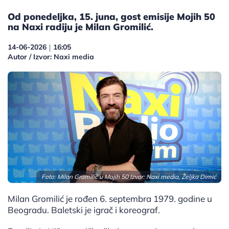
Od ponedeljka, 15. juna, gost emisije Mojih 50
na Naxi radiju je Milan Gromilić.
14-06-2026
16:05
|
Autor / Izvor: Naxi media
Foto: Milan Gromilić u Mojih 50 Izvor: Naxi media, Željka Dimić
Milan Gromilić je rođen 6. septembra 1979. godine u
Beogradu. Baletski je igrač i koreograf.