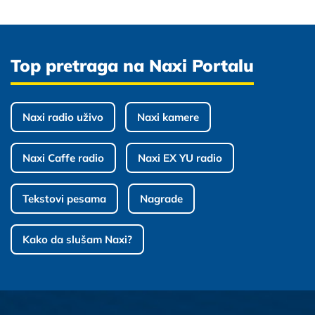
Top pretraga na Naxi Portalu
Naxi radio uživo
Naxi kamere
Naxi Caffe radio
Naxi EX YU radio
Tekstovi pesama
Nagrade
Kako da slušam Naxi?