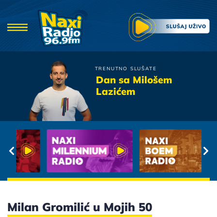
TRENUTNO SLUŠATE
Neki To Vole Vruce
Dan sa Milošem
Kakva Noc
Lazićem
Milan Gromilić u Mojih 50