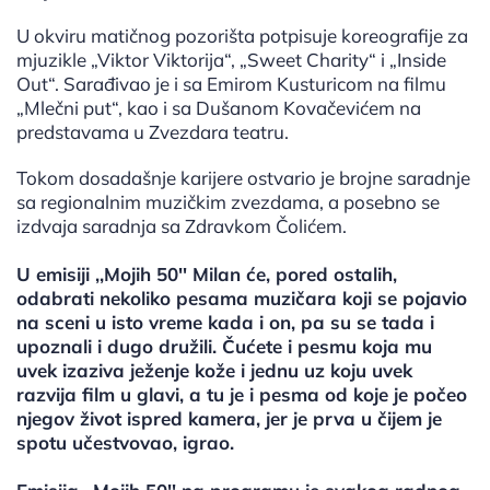
U okviru matičnog pozorišta potpisuje koreografije za
mjuzikle „Viktor Viktorija“, „Sweet Charity“ i „Inside
Out“. Sarađivao je i sa Emirom Kusturicom na filmu
„Mlečni put“, kao i sa Dušanom Kovačevićem na
predstavama u Zvezdara teatru.
Tokom dosadašnje karijere ostvario je brojne saradnje
sa regionalnim muzičkim zvezdama, a posebno se
izdvaja saradnja sa Zdravkom Čolićem.
U emisiji ,,Mojih 50'' Milan će, pored ostalih,
odabrati nekoliko pesama muzičara koji se pojavio
na sceni u isto vreme kada i on, pa su se tada i
upoznali i dugo družili. Čućete i pesmu koja mu
uvek izaziva ježenje kože i jednu uz koju uvek
razvija film u glavi, a tu je i pesma od koje je počeo
njegov život ispred kamera, jer je prva u čijem je
spotu učestvovao, igrao.