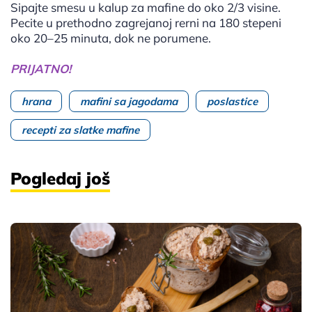
Sipajte smesu u kalup za mafine do oko 2/3 visine.
Pecite u prethodno zagrejanoj rerni na 180 stepeni
oko 20–25 minuta, dok ne porumene.
PRIJATNO!
hrana
mafini sa jagodama
poslastice
recepti za slatke mafine
Pogledaj još