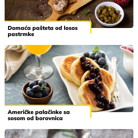
Domaća pašteta od losos
pastrmke
Američke palačinke sa
sosom od borovnica