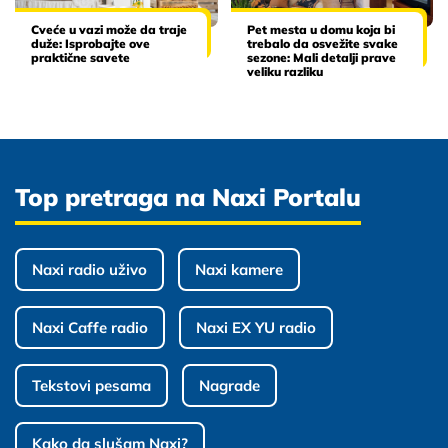
Cveće u vazi može da traje
Pet mesta u domu koja bi
duže: Isprobajte ove
trebalo da osvežite svake
praktične savete
sezone: Mali detalji prave
veliku razliku
Top pretraga na Naxi Portalu
Naxi radio uživo
Naxi kamere
Naxi Caffe radio
Naxi EX YU radio
Tekstovi pesama
Nagrade
Kako da slušam Naxi?