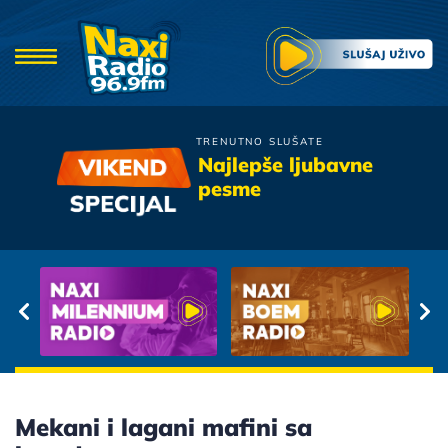
TRENUTNO SLUŠATE
Crvena Jabuka
Najlepše ljubavne
Zovu Nas Ulice
pesme
Mekani i lagani mafini sa