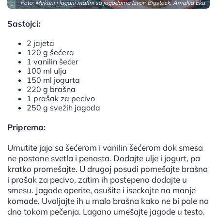
Foto: Mekani i lagani mafini sa jagodama Izvor: Bigstock, Amallia Eka
Sastojci:
2 jajeta
120 g šećera
1 vanilin šećer
100 ml ulja
150 ml jogurta
220 g brašna
1 prašak za pecivo
250 g svežih jagoda
Priprema:
Umutite jaja sa šećerom i vanilin šećerom dok smesa
ne postane svetla i penasta. Dodajte ulje i jogurt, pa
kratko promešajte. U drugoj posudi pomešajte brašno
i prašak za pecivo, zatim ih postepeno dodajte u
smesu. Jagode operite, osušite i iseckajte na manje
komade. Uvaljajte ih u malo brašna kako ne bi pale na
dno tokom pečenja. Lagano umešajte jagode u testo.