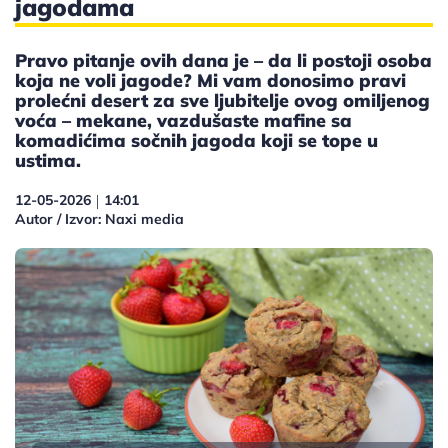
jagodama
Pravo pitanje ovih dana je – da li postoji osoba
koja ne voli jagode? Mi vam donosimo pravi
prolećni desert za sve ljubitelje ovog omiljenog
voća – mekane, vazdušaste mafine sa
komadićima sočnih jagoda koji se tope u
ustima.
12-05-2026
14:01
|
Autor / Izvor: Naxi media