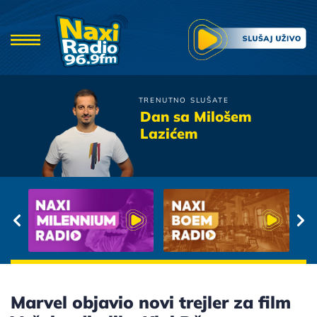
TRENUTNO SLUŠATE
Moby Dick
Dan sa Milošem
Ljubomoran
Lazićem
Marvel objavio novi trejler za film