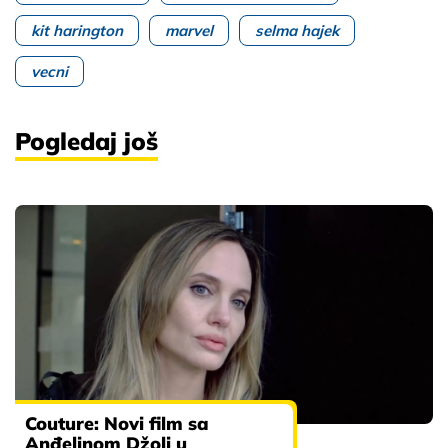
kit harington
marvel
selma hajek
vecni
Pogledaj još
Couture: Novi film sa
Anđelinom Džoli u