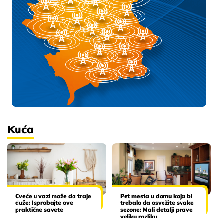
Kuća
Cveće u vazi može da traje
Pet mesta u domu koja bi
duže: Isprobajte ove
trebalo da osvežite svake
praktične savete
sezone: Mali detalji prave
veliku razliku