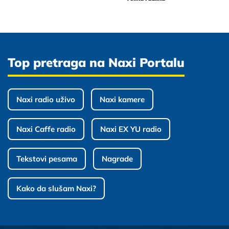
Top pretraga na Naxi Portalu
Naxi radio uživo
Naxi kamere
Naxi Caffe radio
Naxi EX YU radio
Tekstovi pesama
Nagrade
Kako da slušam Naxi?