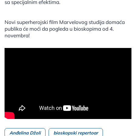
sa specijalnim efektima.
Novi superherojski film Marvelovog studija domaća
publika će moći da pogleda u bioskopima od 4.
novembra!
Anđelina Džoli
bioskopski repertoar