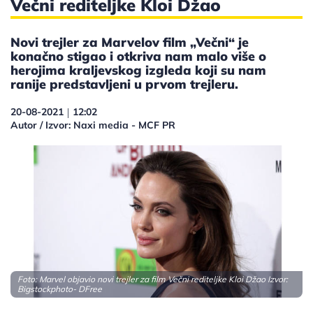
Večni rediteljke Kloi Džao
Novi trejler za Marvelov film „Večni“ je
konačno stigao i otkriva nam malo više o
herojima kraljevskog izgleda koji su nam
ranije predstavljeni u prvom trejleru.
20-08-2021
12:02
|
Autor / Izvor: Naxi media - MCF PR
Foto: Marvel objavio novi trejler za film Večni rediteljke Kloi Džao Izvor:
Bigstockphoto- DFree