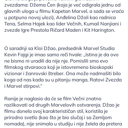
zvezdama: Džema Čen (koja je već odigrala jednu od
glavnih uloga u filmu Kapetan Marvel, a sada se vraća
u potpuno novoj ulozi), Anđelina Džoli kao radnica
Tena, Selma Hajek kao lider Večnih, Kumail Nanjiani i
zvezde Igre Prestola Ričard Maden i Kit Harington.
O saradnji sa Kloi Džao, predsednik Marvel Studia
Kevin Fajgi je imao samo reči hvale: „Istina je da ovo
ne bismo ni uradili da nije nje. Pomislili smo evo
filmskog stvaraoca koji je istovremeno bioskopski
vizionar i žanrovski štreber. Ona može nadmašiti bilo
koga od nas kada su u pitanju manga, Ratovi Zvezda
i Marvel stirpovi.“
Ranije je naglasio da će se film Večni znatno
razlikovati od drugih Marvelovih ostvarenja. Džao je
filmu donela svoj karakterističan stil, koristila je
prirodno svetlo (kao što je bio slučaj i sa Zemljom
nomada), nije snimala u studiju i nije želela da pretera