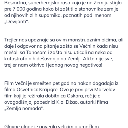
Besmrtna, superherojska rasa koja je na Zemlju stigla
pre 7.000 godina kako bi zaštitila stanovnike zemlje
od njihovih zlih suparnika, poznatih pod imenom
„Devijanti“.
Trejler nas upoznaje sa ovim monstruoznim bićima, ali
daje i odgovor na pitanje zašto se Večni nikada nisu
mešali sa Tanosom i zašto nisu uticali na neka od
katastrofalnih dešavanja na Zemlji. Ali to nije sve,
trejler nam otkriva i jednog novog negativca!
Film Večni je smešten pet godina nakon događaja iz
filma Osvetnici: Kraj igre. Ovo je prvi prvi Marvelov
film koji je režirala dobitnica Oskara, reč je o
ovogodišnjoj pobednici Kloi Džao, autorki filma
„Zemlja nomada“.
Glavne uloge je poverila velikim glumačkim