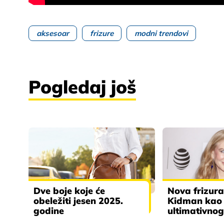
aksesoar
frizure
modni trendovi
Pogledaj još
Dve boje koje će
Nova frizura
obeležiti jesen 2025.
Kidman kao
godine
ultimativnog