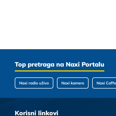
Top pretraga na Naxi Portalu
Naxi radio uživo
Naxi kamere
Naxi Caffe
Korisni linkovi