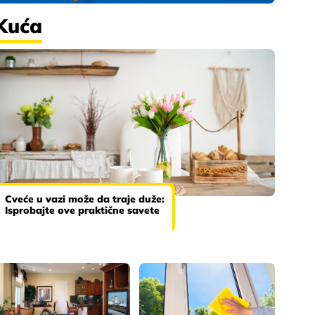
Kuća
Cveće u vazi može da traje duže:
Isprobajte ove praktične savete