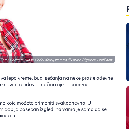
Foto: Marama u kosi: Modni detalj za retro šik Izvor:
Bigstock-HalfPoint
iva lepo vreme, budi sećanja na neke prošle odevne
nje novih trendova i načina njene primene.
me koje možete primeniti svakodnevno. U
m dobija poseban izgled, na vama je samo da se
inaciju!