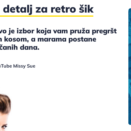
etalj za retro šik
o je izbor koja vam pruža pregršt
om kosom, a marama postane
čanih dana.
ouTube Missy Sue