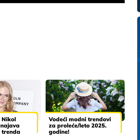
 Nikol
Vodeći modni trendovi
 najava
za proleće/leto 2025.
 trenda
godine!