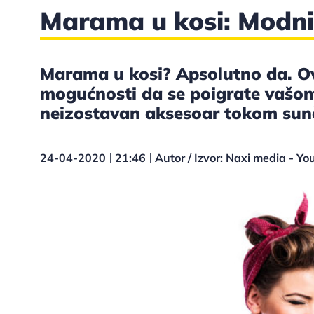
Marama u kosi: Modni d
Marama u kosi? Apsolutno da. Ov
mogućnosti da se poigrate vaš
neizostavan aksesoar tokom sun
24-04-2020
21:46
Autor / Izvor: Naxi media - Y
|
|