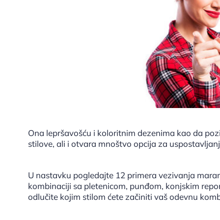
Ona lepršavošću i koloritnim dezenima kao da poz
stilove, ali i otvara mnoštvo opcija za uspostavlja
U nastavku pogledajte 12 primera vezivanja mara
kombinaciji sa pletenicom, punđom, konjskim repo
odlučite kojim stilom ćete začiniti vaš odevnu komb