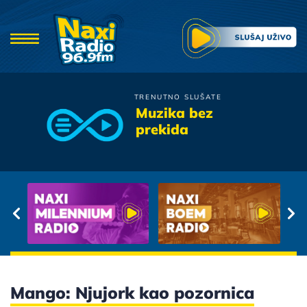
TRENUTNO SLUŠATE
Tony Cetinski
Muzika bez
Vjera Nevjera
prekida
Mango: Njujork kao pozornica