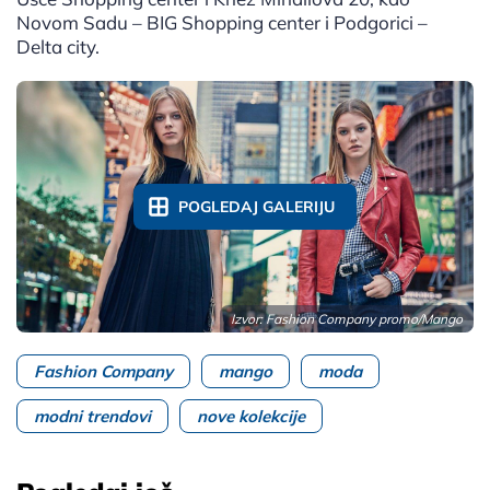
Novom Sadu – BIG Shopping center i Podgorici –
Delta city.
POGLEDAJ GALERIJU
Izvor: Fashion Company promo/Mango
Fashion Company
mango
moda
modni trendovi
nove kolekcije