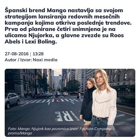
Španski brend Mango nastavlja sa svojom
strategijom lansiranja redovnih mesečnih
kampanja kojima otkriva poslednje trendove.
Prva od planirane četiri snimnjena je na
ulicama Njujorka, a glavne zvezde su Roos
Abels i Lexi Boling.
27-08-2016
13:28
|
Autor / Izvor: Naxi media
Foto: Mango: Njujork kao pozornica Izvor: Fashion Company
promo/Mango