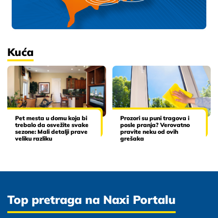
Kuća
Pet mesta u domu koja bi
Prozori su puni tragova i
trebalo da osvežite svake
posle pranja? Verovatno
sezone: Mali detalji prave
pravite neku od ovih
veliku razliku
grešaka
Top pretraga na Naxi Portalu