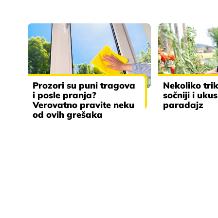
Prozori su puni tragova
Nekoliko tri
i posle pranja?
sočniji i uku
Verovatno pravite neku
paradajz
od ovih grešaka