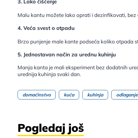
3. Lako čišćenje
Malu kantu možete lako oprati i dezinfikovati, bez
4. Veća svest o otpadu
Brzo punjenje male kante podseća koliko otpada st
5. Jednostavan način za urednu kuhinju
Manja kanta je mali eksperiment bez dodatnih uređaj
urednija kuhinja svaki dan.
domaćinstvo
kuća
kuhinja
odlaganje
Pogledaj još