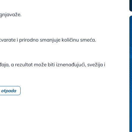
 gnjavaže.
varate i prirodno smanjuje količinu smeća.
a, a rezultat može biti iznenađujući, svežija i
 otpada