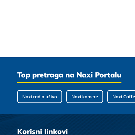
Top pretraga na Naxi Portalu
Naxi radio uživo
Naxi kamere
Naxi Caffe
Korisni linkovi