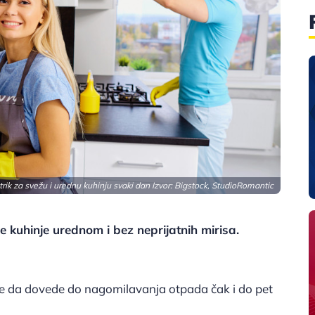
 trik za svežu i urednu kuhinju svaki dan Izvor: Bigstock, StudioRomantic
kuhinje urednom i bez neprijatnih mirisa.
ože da dovede do nagomilavanja otpada čak i do pet