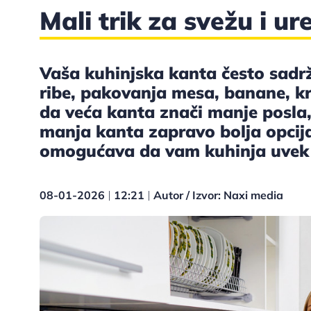
Mali trik za svežu i u
Vaša kuhinjska kanta često sadrži
ribe, pakovanja mesa, banane, kr
da veća kanta znači manje posla, 
manja kanta zapravo bolja opcija 
omogućava da vam kuhinja uvek 
08-01-2026
12:21
Autor / Izvor: Naxi media
|
|