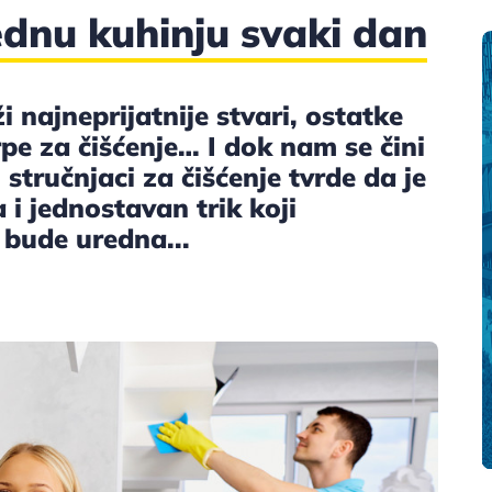
rednu kuhinju svaki dan
 najneprijatnije stvari, ostatke
pe za čišćenje… I dok nam se čini
stručnjaci za čišćenje tvrde da je
i jednostavan trik koji
bude uredna...