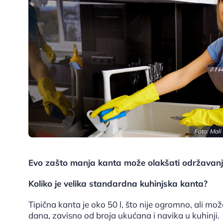
Foto: Mali
Evo zašto manja kanta može olakšati održavanje 
Koliko je velika standardna kuhinjska kanta?
Tipična kanta je oko 50 l, što nije ogromno, ali m
dana, zavisno od broja ukućana i navika u kuhinji.