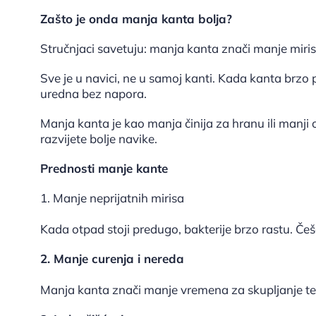
Zašto je onda manja kanta bolja?
Stručnjaci savetuju: manja kanta znači manje mirisa
Sve je u navici, ne u samoj kanti. Kada kanta brzo 
uredna bez napora.
Manja kanta je kao manja činija za hranu ili manji 
razvijete bolje navike.
Prednosti manje kante
1. Manje neprijatnih mirisa
Kada otpad stoji predugo, bakterije brzo rastu. Češ
2. Manje curenja i nereda
Manja kanta znači manje vremena za skupljanje tečn