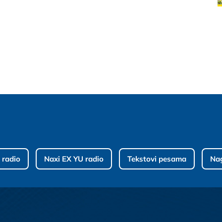
 radio
Naxi EX YU radio
Tekstovi pesama
Na