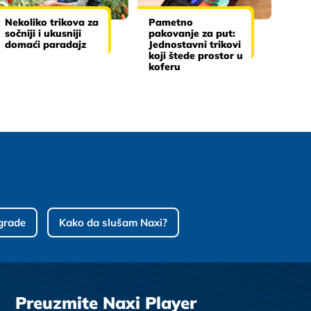
Nekoliko trikova za
Pametno
sočniji i ukusniji
pakovanje za put:
domaći paradajz
Jednostavni trikovi
koji štede prostor u
koferu
grade
Kako da slušam Naxi?
Preuzmite Naxi Player