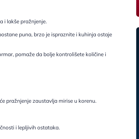
 i lakše pražnjenje.
postane puna, brzo je ispraznite i kuhinja ostaje
ormar, pomaže da bolje kontrolišete količine i
će pražnjenje zaustavlja mirise u korenu.
osti i lepljivih ostataka.