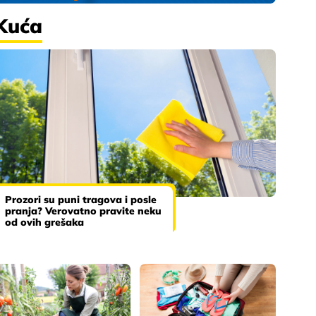
Kuća
Prozori su puni tragova i posle
pranja? Verovatno pravite neku
od ovih grešaka