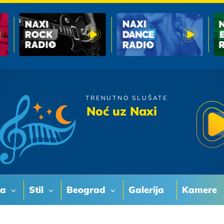
TRENUTNO SLUŠATE
Viktorija
Noć uz Naxi
Ljubav Je Samo Rec
va
Stil
Beograd
Galerija
Kamere