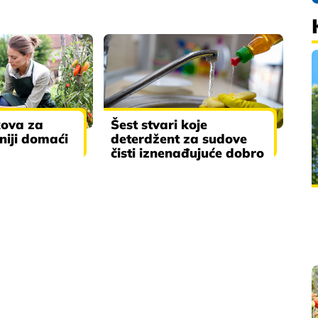
kova za
Šest stvari koje
sniji domaći
deterdžent za sudove
čisti iznenađujuće dobro