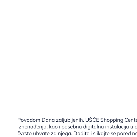
Povodom Dana zaljubljenih, UŠĆE Shopping Center 
iznenađenja, kao i posebnu digitalnu instalaciju u
čvrsto uhvate za njega. Dođite i slikajte se pored naš