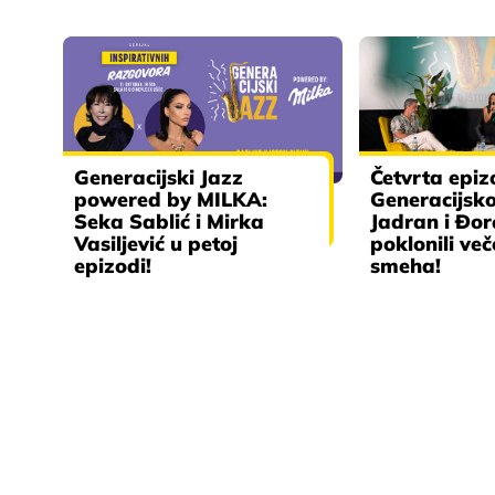
Generacijski Jazz
Četvrta epi
powered by MILKA:
Generacijsko
Seka Sablić i Mirka
Jadran i Đo
Vasiljević u petoj
poklonili ve
epizodi!
smeha!