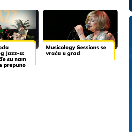
zoda
Musicology Sessions se
g Jazz-a:
vraća u grad
rđe su nam
če prepuno