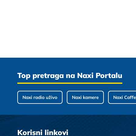
Top pretraga na Naxi Portalu
Naxi radio uživo
Naxi kamere
Naxi Caffe
Korisni linkovi