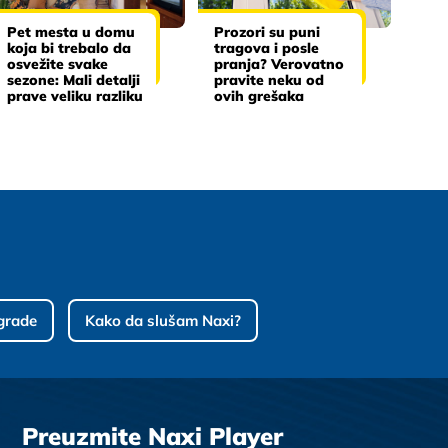
Pet mesta u domu
Prozori su puni
koja bi trebalo da
tragova i posle
osvežite svake
pranja? Verovatno
sezone: Mali detalji
pravite neku od
prave veliku razliku
ovih grešaka
grade
Kako da slušam Naxi?
Preuzmite Naxi Player