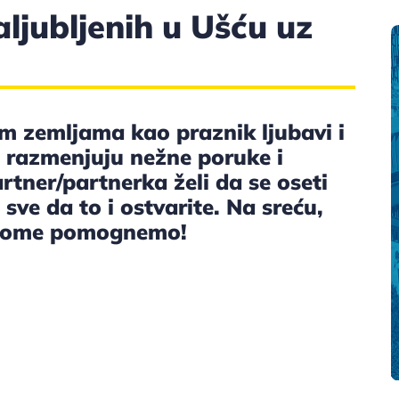
ljubljenih u Ušću uz
im zemljama kao praznik ljubavi i
i razmenjuju nežne poruke i
rtner/partnerka želi da se oseti
sve da to i ostvarite. Na sreću,
u tome pomognemo!