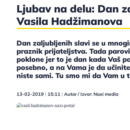
Ljubav na delu: Dan za
Vasila Hadžimanova
Dan zaljubljenih slavi se u mnog
praznik prijateljstva. Tada parov
poklone jer to je dan kada Vaš pa
posebno, a na Vama je da učinite 
niste sami. Tu smo mi da Vam 
13-02-2019
15:11
Autor / Izvor: Naxi media
|
|