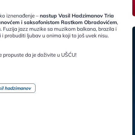
čko iznenađenje –
nastup Vasil Hadzimanov Tria
Banovćem i saksofonistom Rastkom Obradovićem
,
a. Fuzija jazz muzike sa muzikom balkana, brazila i
i probuditi ljubav u onima koji to još uvek nisu.
e propuste da je doživite u UŠĆU!
sil hadzimanov