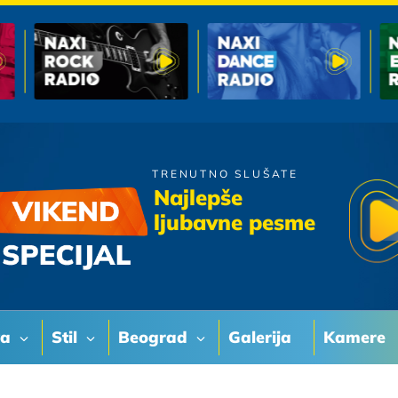
TRENUTNO SLUŠATE
Valentino
Najlepše
Volim te jos
ljubavne pesme
va
Stil
Beograd
Galerija
Kamere