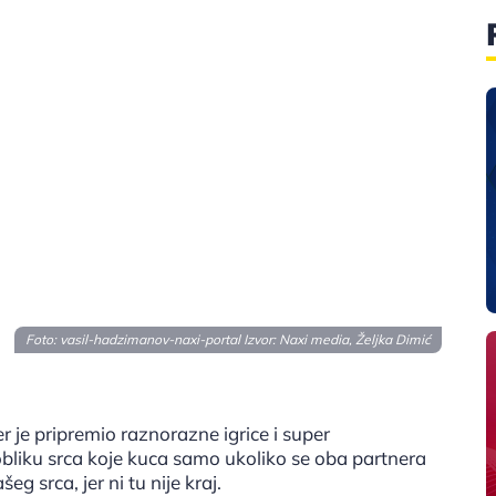
Foto: vasil-hadzimanov-naxi-portal Izvor: Naxi media, Željka Dimić
je pripremio raznorazne igrice i super
 obliku srca koje kuca samo ukoliko se oba partnera
eg srca, jer ni tu nije kraj.