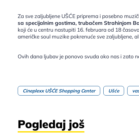
Za sve zaljubljene UŠĆE priprema i posebno muzi
sa specijalnim gostima, trubačem Strahinjom 
koji će u centru nastupiti 16. februara od 18 časov
američke soul muzike pokrenuće sve zaljubljene, ali 
Ovih dana ljubav je ponovo svuda oko nas i zato n
Cineplexx UŠĆE Shopping Center
Ušće
va
Pogledaj još