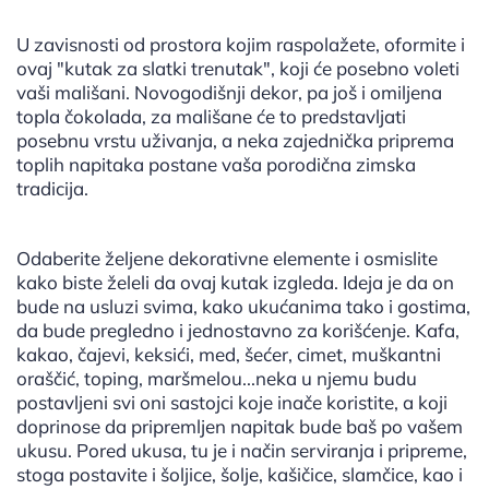
U zavisnosti od prostora kojim raspolažete, oformite i
ovaj "kutak za slatki trenutak", koji će posebno voleti
vaši mališani. Novogodišnji dekor, pa još i omiljena
topla čokolada, za mališane će to predstavljati
posebnu vrstu uživanja, a neka zajednička priprema
toplih napitaka postane vaša porodična zimska
tradicija.
Odaberite željene dekorativne elemente i osmislite
kako biste želeli da ovaj kutak izgleda. Ideja je da on
bude na usluzi svima, kako ukućanima tako i gostima,
da bude pregledno i jednostavno za korišćenje. Kafa,
kakao, čajevi, keksići, med, šećer, cimet, muškantni
oraščić, toping, maršmelou...neka u njemu budu
postavljeni svi oni sastojci koje inače koristite, a koji
doprinose da pripremljen napitak bude baš po vašem
ukusu. Pored ukusa, tu je i način serviranja i pripreme,
stoga postavite i šoljice, šolje, kašičice, slamčice, kao i