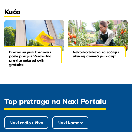
Kuća
Prozori su puni tragova i
Nekoliko trikova za sočniji i
posle pranja? Verovatno
ukusniji domaći paradajz
pravite neku od ovih
grešaka
Top pretraga na Naxi Portalu
Naxi radio uživo
Naxi kamere