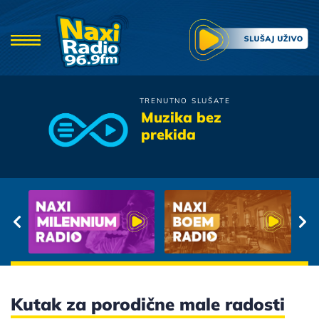
TRENUTNO SLUŠATE
Zeljko Joksimovic
Muzika bez
Zaboravljas
prekida
Kutak za porodične male radosti