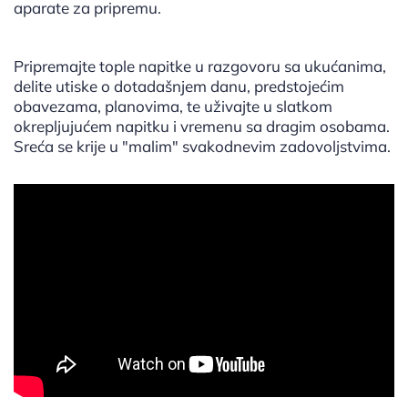
aparate za pripremu.
Pripremajte tople napitke u razgovoru sa ukućanima,
delite utiske o dotadašnjem danu, predstojećim
obavezama, planovima, te uživajte u slatkom
okrepljujućem napitku i vremenu sa dragim osobama.
Sreća se krije u "malim" svakodnevim zadovoljstvima.