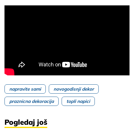
napravite sami
novogodisnji dekor
praznicna dekoracija
topli napici
Pogledaj još