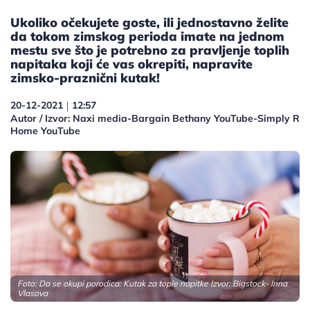
Ukoliko očekujete goste, ili jednostavno želite
da tokom zimskog perioda imate na jednom
mestu sve što je potrebno za pravljenje toplih
napitaka koji će vas okrepiti, napravite
zimsko-praznični kutak!
20-12-2021
12:57
|
Autor / Izvor: Naxi media-Bargain Bethany YouTube-Simply R
Home YouTube
Foto: Da se okupi porodica: Kutak za tople napitke Izvor: Bigstock- Inna
Vlasova