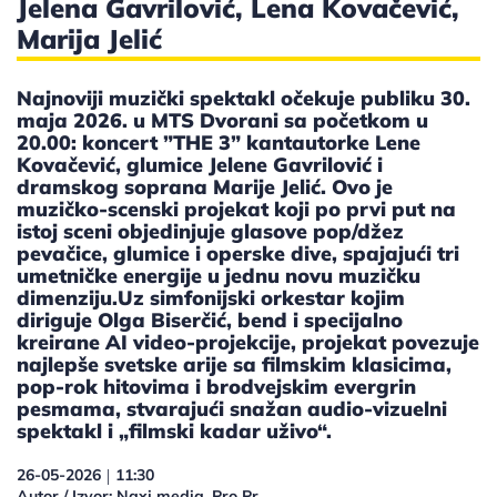
Jelena Gavrilović, Lena Kovačević,
Marija Jelić
Najnoviji muzički spektakl očekuje publiku 30.
maja 2026. u MTS Dvorani sa početkom u
20.00: koncert ”THE 3” kantautorke Lene
Kovačević, glumice Jelene Gavrilović i
dramskog soprana Marije Jelić. Ovo je
muzičko-scenski projekat koji po prvi put na
istoj sceni objedinjuje glasove pop/džez
pevačice, glumice i operske dive, spajajući tri
umetničke energije u jednu novu muzičku
dimenziju.Uz simfonijski orkestar kojim
diriguje Olga Biserčić, bend i specijalno
kreirane AI video-projekcije, projekat povezuje
najlepše svetske arije sa filmskim klasicima,
pop-rok hitovima i brodvejskim evergrin
pesmama, stvarajući snažan audio-vizuelni
spektakl i „filmski kadar uživo“.
26-05-2026
11:30
|
Autor / Izvor: Naxi media, Pro Pr