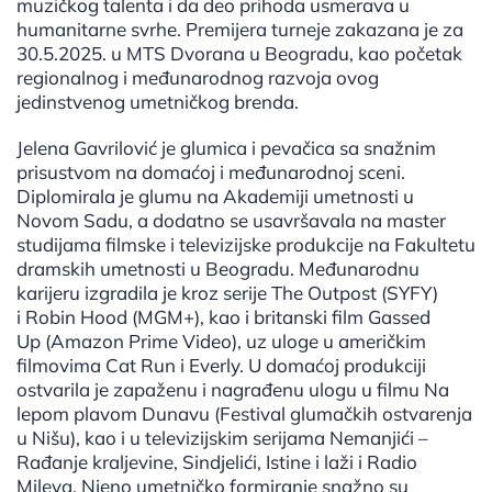
muzičkog talenta i da deo prihoda usmerava u
humanitarne svrhe. Premijera turneje zakazana je za
30.5.2025. u MTS Dvorana u Beogradu, kao početak
regionalnog i međunarodnog razvoja ovog
jedinstvenog umetničkog brenda.
Jelena Gavrilović je glumica i pevačica sa snažnim
prisustvom na domaćoj i međunarodnoj sceni.
Diplomirala je glumu na Akademiji umetnosti u
Novom Sadu, a dodatno se usavršavala na master
studijama filmske i televizijske produkcije na Fakultetu
dramskih umetnosti u Beogradu. Međunarodnu
karijeru izgradila je kroz serije The Outpost (SYFY)
i Robin Hood (MGM+), kao i britanski film Gassed
Up (Amazon Prime Video), uz uloge u američkim
filmovima Cat Run i Everly. U domaćoj produkciji
ostvarila je zapaženu i nagrađenu ulogu u filmu Na
lepom plavom Dunavu (Festival glumačkih ostvarenja
u Nišu), kao i u televizijskim serijama Nemanjići –
Rađanje kraljevine, Sindjelići, Istine i laži i Radio
Mileva. Njeno umetničko formiranje snažno su