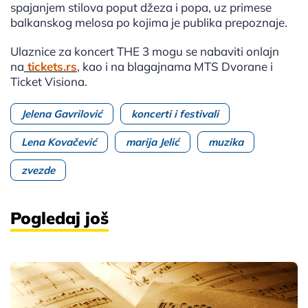
spajanjem stilova poput džeza i popa, uz primese
balkanskog melosa po kojima je publika prepoznaje.
Ulaznice za koncert THE 3 mogu se nabaviti onlajn
na
tickets.rs
, kao i na blagajnama MTS Dvorane i
Ticket Visiona.
Jelena Gavrilović
koncerti i festivali
Lena Kovačević
marija Jelić
muzika
zvezde
Pogledaj još