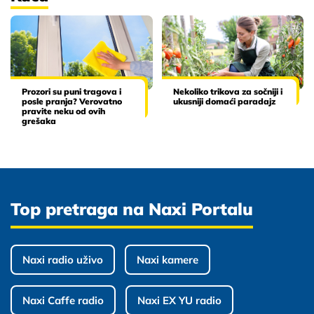
Prozori su puni tragova i
Nekoliko trikova za sočniji i
posle pranja? Verovatno
ukusniji domaći paradajz
pravite neku od ovih
grešaka
Top pretraga na Naxi Portalu
Naxi radio uživo
Naxi kamere
Naxi Caffe radio
Naxi EX YU radio