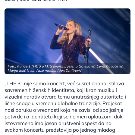
Foto: Koncert THE 3 u MTS dvorani: Jelena Gavrilović, Lena Kovačević,
Marija Jelić Izvor: Naxi media, Alex Dmitrović
„THE 3” nije samo koncert, već susret epoha, stilova i
savremenih ženskih identiteta, koji kroz muziku i
vizuelni narativ otvara temu unutrašnjeg autoriteta i
lične snage u vremenu globalne tranzicije. Projekat
nosi poruku o vrednosti koja ne zavisi od spoljašnje
potvrde i o identitetu koji se ne meri aplauzom, dok
istovremeno ima jasan društveni aspekt da na
svakom koncertu predstavlja po jednog mladog