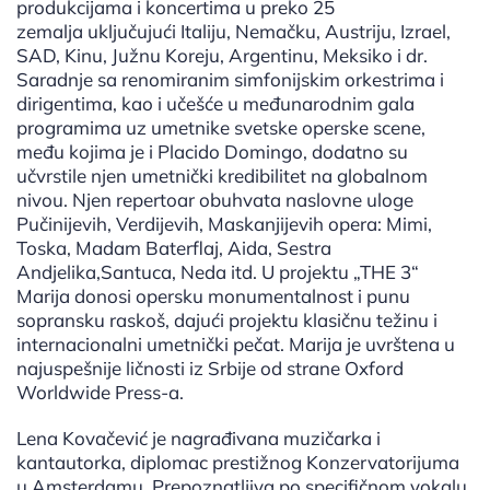
produkcijama i koncertima u preko 25
zemalja uključujući Italiju, Nemačku, Austriju, Izrael,
SAD, Kinu, Južnu Koreju, Argentinu, Meksiko i dr.
Saradnje sa renomiranim simfonijskim orkestrima i
dirigentima, kao i učešće u međunarodnim gala
programima uz umetnike svetske operske scene,
među kojima je i Placido Domingo, dodatno su
učvrstile njen umetnički kredibilitet na globalnom
nivou. Njen repertoar obuhvata naslovne uloge
Pučinijevih, Verdijevih, Maskanjijevih opera: Mimi,
Toska, Madam Baterflaj, Aida, Sestra
Andjelika,Santuca, Neda itd. U projektu „THE 3“
Marija donosi opersku monumentalnost i punu
sopransku raskoš, dajući projektu klasičnu težinu i
internacionalni umetnički pečat. Marija je uvrštena u
najuspešnije ličnosti iz Srbije od strane Oxford
Worldwide Press-a.
Lena Kovačević je nagrađivana muzičarka i
kantautorka, diplomac prestižnog Konzervatorijuma
u Amsterdamu. Prepoznatljiva po specifičnom vokalu