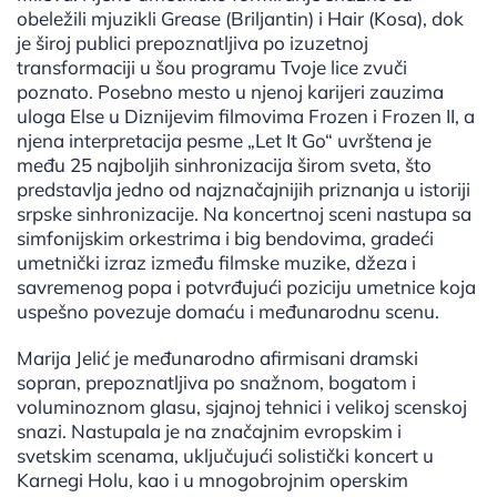
obeležili mjuzikli Grease (Briljantin) i Hair (Kosa), dok
je široj publici prepoznatljiva po izuzetnoj
transformaciji u šou programu Tvoje lice zvuči
poznato. Posebno mesto u njenoj karijeri zauzima
uloga Else u Diznijevim filmovima Frozen i Frozen II, a
njena interpretacija pesme „Let It Go“ uvrštena je
među 25 najboljih sinhronizacija širom sveta, što
predstavlja jedno od najznačajnijih priznanja u istoriji
srpske sinhronizacije. Na koncertnoj sceni nastupa sa
simfonijskim orkestrima i big bendovima, gradeći
umetnički izraz između filmske muzike, džeza i
savremenog popa i potvrđujući poziciju umetnice koja
uspešno povezuje domaću i međunarodnu scenu.
Marija Jelić je međunarodno afirmisani dramski
sopran, prepoznatljiva po snažnom, bogatom i
voluminoznom glasu, sjajnoj tehnici i velikoj scenskoj
snazi. Nastupala je na značajnim evropskim i
svetskim scenama, uključujući solistički koncert u
Karnegi Holu, kao i u mnogobrojnim operskim