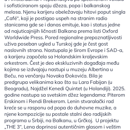
i sofisticiranom spoju džeza, popa i balkanskog
melosa. Njenu karijeru obeležavaju hitovi poput singla
„Café“, koji je postigao uspeh na stranim radio
stanicama gde se i danas emituje, kao i status jedne
od najuticajnijih ličnosti Balkana prema listi Oxford
Worldwide Press. Pored regionalne prepoznatljivosti
uživa poseban ugled u Turskoj gde je čest gost
naslovnih strana. Nastupala je širom Evrope i SAD-a,
a karijeru započela sa Holandskim kraljevskim
orkestrom. Čest je deo ekskluzivnih događaja među
kojima se izdvajaju nastupi u muzeju Albertina u
Beču, na venčanju Novaka Đokovića. Bila je
predgrupa velikanima kao što su Lara Fabijan (u
Beogradu), Najdžel Kenedi Quintet (u Holandiji). 2025.
godine nastupa sa svetskim džez legendama: Piterom
Erskinom i Rendi Brekerom. Lenin stvaralački rad
kreće se u rasponu od popa do duhovne muzike, a
njene kompozicije su postale stalni deo radijskih
programa u Srbiji, na Balkanu, u Grčkoj. U projektu
„THE 3“, Lena doprinosi autentičnim glasom i veštim