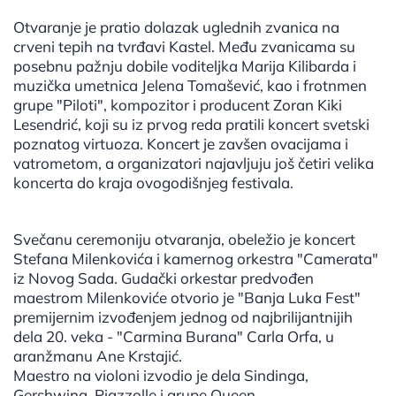
Otvaranje je pratio dolazak uglednih zvanica na
crveni tepih na tvrđavi Kastel. Među zvanicama su
posebnu pažnju dobile voditeljka Marija Kilibarda i
muzička umetnica Jelena Tomašević, kao i frotnmen
grupe "Piloti", kompozitor i producent Zoran Kiki
Lesendrić, koji su iz prvog reda pratili koncert svetski
poznatog virtuoza. Koncert je zavšen ovacijama i
vatrometom, a organizatori najavljuju još četiri velika
koncerta do kraja ovogodišnjeg festivala.
Svečanu ceremoniju otvaranja, obeležio je koncert
Stefana Milenkovića i kamernog orkestra "Camerata"
iz Novog Sada. Gudački orkestar predvođen
maestrom Milenkoviće otvorio je "Banja Luka Fest"
premijernim izvođenjem jednog od najbrilijantnijih
dela 20. veka - "Carmina Burana" Carla Orfa, u
aranžmanu Ane Krstajić.
Maestro na violoni izvodio je dela Sindinga,
Gershwina, Piazzolle i grupe Queen.