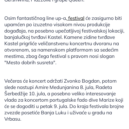
Osim fantastičnog line up-a
, festival
će zasigurno biti
upamćen po izuzetno visokom nivou produkcije
događaja, na posebno upečatljivoj festivalskoj lokaciji,
banjalučkoj tvrđavi Kastel. Kamene zidine tvrđave
Kastel prigrliće veličanstvenu koncertnu dvoranu na
otvorenom, sa namenskom platformom sa sedećim
mestima, zbog čega festival s pravom nosi slogan
"Mesto dobrih susreta".
Večeras će koncert održati Zvonko Bogdan, potom
slede nastupi Amire Medunjanina 8. jula, Radeta
Šerbedžije 10. jula, a posebno veliko interesovanje
vlada za koncertom portugalske fado dive Marize koji
će se dogoditi u petak 9. jula. Do kraja festivala brojne
zvezde posetiće Banja Luku i uživaće u gradu na
Vrbasu.