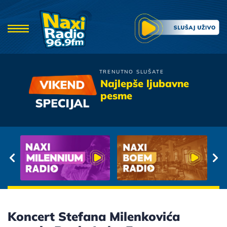
TRENUTNO SLUŠATE
Zana
Najlepše ljubavne
Ozenices Se Ti
pesme
Koncert Stefana Milenkovića