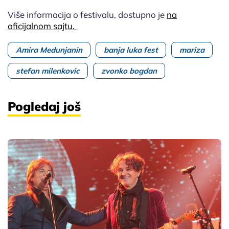
Više informacija o festivalu, dostupno je
na
oficijalnom sajtu.
Amira Medunjanin
banja luka fest
mariza
stefan milenkovic
zvonko bogdan
Pogledaj još