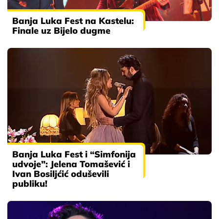
Banja Luka Fest na Kastelu:
Finale uz Bijelo dugme
Banja Luka Fest i “Simfonija
udvoje”: Jelena Tomašević i
Ivan Bosiljćić oduševili
publiku!