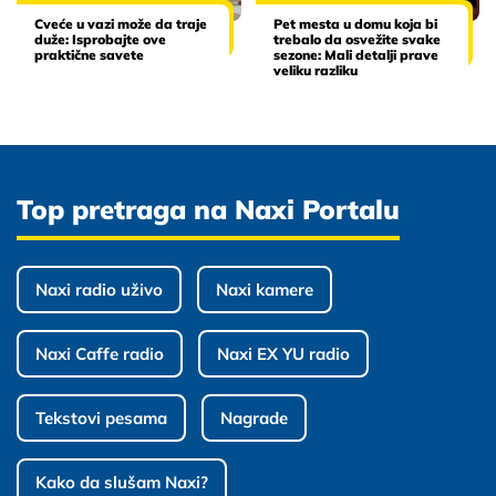
Cveće u vazi može da traje
Pet mesta u domu koja bi
duže: Isprobajte ove
trebalo da osvežite svake
praktične savete
sezone: Mali detalji prave
veliku razliku
Top pretraga na Naxi Portalu
Naxi radio uživo
Naxi kamere
Naxi Caffe radio
Naxi EX YU radio
Tekstovi pesama
Nagrade
Kako da slušam Naxi?