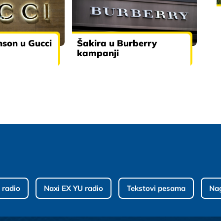
son u Gucci
Šakira u Burberry
kampanji
 radio
Naxi EX YU radio
Tekstovi pesama
Na