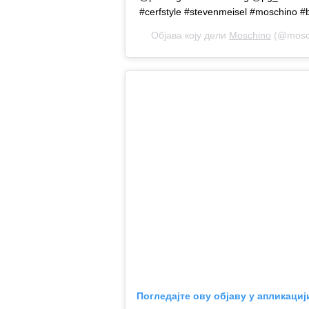
#cerfstyle #stevenmeisel #moschino #
Објава коју дели
Moschino
(@mosch
Погледајте ову објаву у апликациј