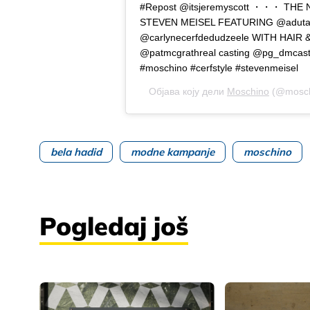
#Repost @itsjeremyscott ・・・ TH
STEVEN MEISEL FEATURING @aduta
@carlynecerfdedudzeele WITH HAIR
@patmcgrathreal casting @pg_dmcast
#moschino #cerfstyle #stevenmeisel
Објава коју дели
Moschino
(@moschi
bela hadid
modne kampanje
moschino
Pogledaj još