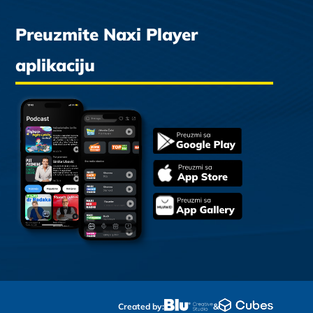
Preuzmite Naxi Player
aplikaciju
Created by:
&