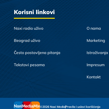
Korisni linkovi
Naxi radio uživo
O nama
Beograd uživo
Marketing
Često postavljena pitanja
Istraživanja
Tekstovi pesama
Impresum
Kontakt
©2026 Naxi Media
Pravila i uslovi korišćenja