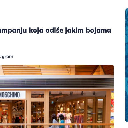
ampanju koja odiše jakim bojama
tagram