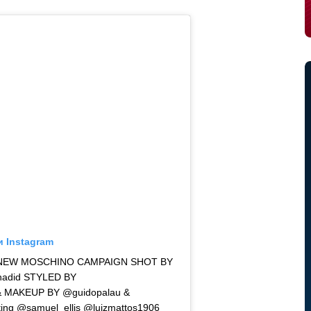
и Instagram
E NEW MOSCHINO CAMPAIGN SHOT BY
adid STYLED BY
 & MAKEUP BY @guidopalau &
ing @samuel_ellis @luizmattos1906