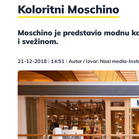
Koloritni Moschino
Moschino je predstavio modnu k
i svežinom.
21-12-2018
14:51
Autor / Izvor: Naxi media-Ins
|
|