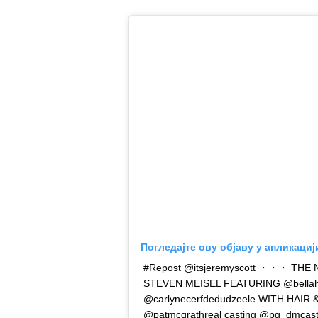
Погледајте ову објаву у апликациј
#Repost @itsjeremyscott ・・・ TH
STEVEN MEISEL FEATURING @bellah
@carlynecerfdedudzeele WITH HAIR
@patmcgrathreal casting @pg_dmcast