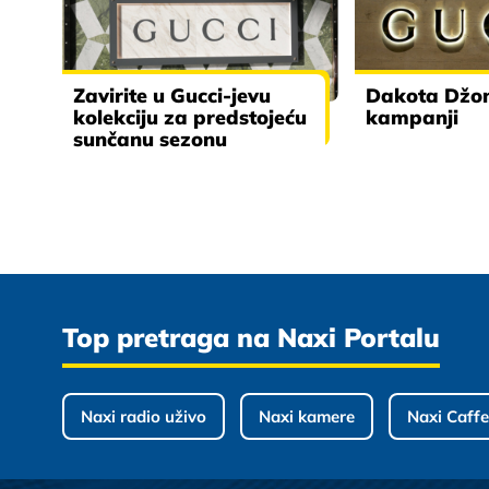
Zavirite u Gucci-jevu
Dakota Džon
kolekciju za predstojeću
kampanji
sunčanu sezonu
Top pretraga na Naxi Portalu
Naxi radio uživo
Naxi kamere
Naxi Caffe