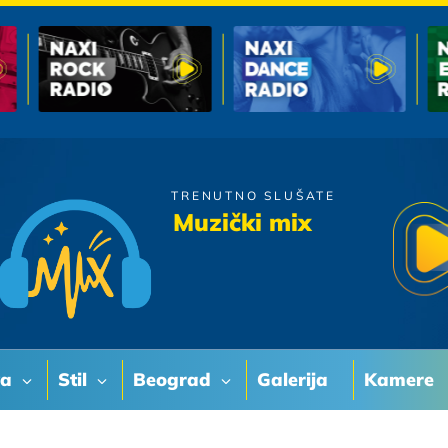
TRENUTNO SLUŠATE
Boris Rezak
Muzički mix
Tako Lako
va
Stil
Beograd
Galerija
Kamere