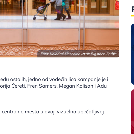
Foto: Koloritni Moschino Izvor:
Bigstock-Sorbis
među ostalih, jedno od vodećih lica kampanje je i
torija Ćereti, Fren Samers, Megan Kolison i Adu
 centralno mesto u ovoj, vizuelno upečatljivoj