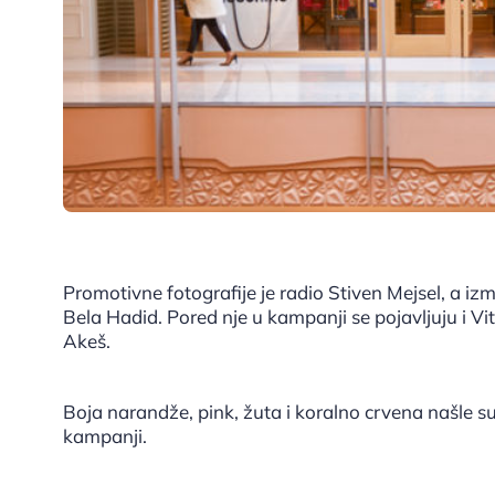
Promotivne fotografije je radio Stiven Mejsel, a iz
Bela Hadid. Pored nje u kampanji se pojavljuju i Vi
Akeš.
Boja narandže, pink, žuta i koralno crvena našle su
kampanji.