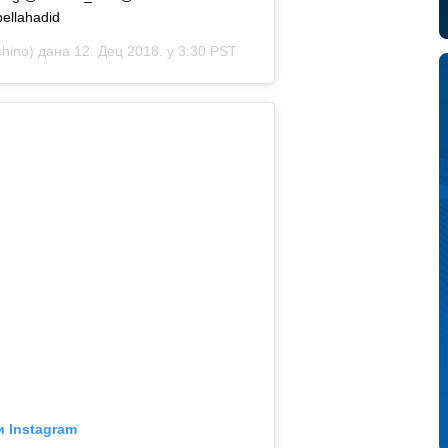
bellahadid
ino) дана 12. Дец 2018. у 3:30 PST
и Instagram