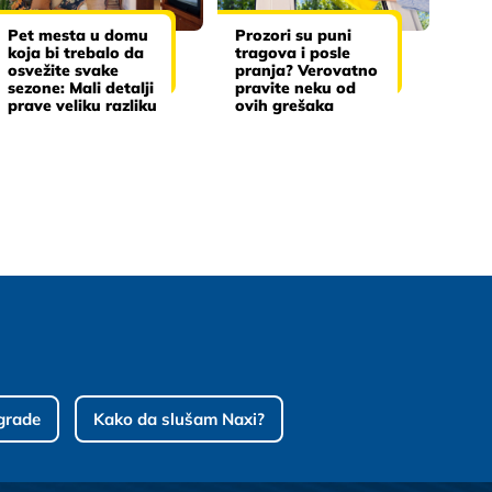
Pet mesta u domu
Prozori su puni
koja bi trebalo da
tragova i posle
osvežite svake
pranja? Verovatno
sezone: Mali detalji
pravite neku od
prave veliku razliku
ovih grešaka
grade
Kako da slušam Naxi?