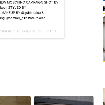
E NEW MOSCHINO CAMPAIGN SHOT BY
kech STYLED BY
 & MAKEUP BY @guidopalau &
ing @samuel_ellis #adutakech
no) дана 12. Дец 2018. у 10:03 PST