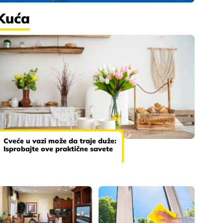
Kuća
Cveće u vazi može da traje duže:
Isprobajte ove praktične savete