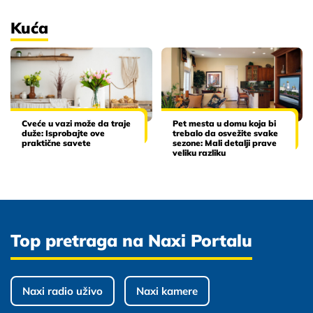
Kuća
Cveće u vazi može da traje
Pet mesta u domu koja bi
duže: Isprobajte ove
trebalo da osvežite svake
praktične savete
sezone: Mali detalji prave
veliku razliku
Top pretraga na Naxi Portalu
Naxi radio uživo
Naxi kamere