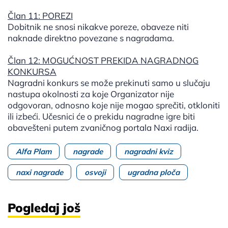
Član 11: POREZI
Dobitnik ne snosi nikakve poreze, obaveze niti
naknade direktno povezane s nagradama.
Član 12: MOGUĆNOST PREKIDA NAGRADNOG
KONKURSA
Nagradni konkurs se može prekinuti samo u slučaju
nastupa okolnosti za koje Organizator nije
odgovoran, odnosno koje nije mogao sprečiti, otkloniti
ili izbeći. Učesnici će o prekidu nagradne igre biti
obavešteni putem zvaničnog portala Naxi radija.
Alfa Plam
nagrade
nagradni kviz
naxi nagrade
osvoji
ugradna ploča
Pogledaj još