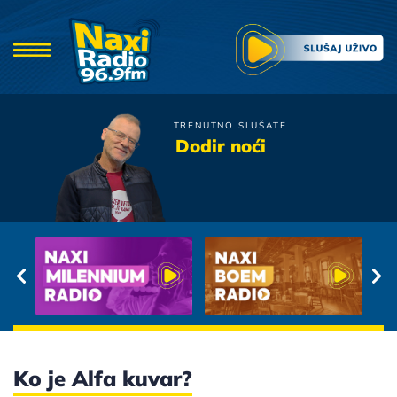
TRENUTNO SLUŠATE
Zeljko Bebek
Dodir noći
Laku Noc Sviraci
Ko je Alfa kuvar?