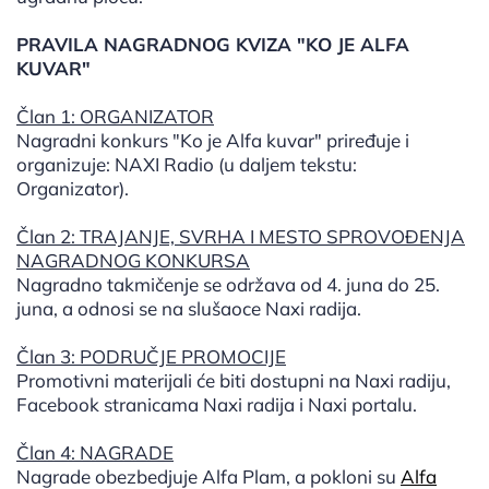
PRAVILA NAGRADNOG KVIZA "KO JE ALFA
KUVAR"
Član 1: ORGANIZATOR
Nagradni konkurs "Ko je Alfa kuvar" priređuje i
organizuje: NAXI Radio (u daljem tekstu:
Organizator).
Član 2: TRAJANJE, SVRHA I MESTO SPROVOÐENJA
NAGRADNOG KONKURSA
Nagradno takmičenje se održava od 4. juna do 25.
juna, a odnosi se na slušaoce Naxi radija.
Član 3: PODRUČJE PROMOCIJE
Promotivni materijali će biti dostupni na Naxi radiju,
Facebook stranicama Naxi radija i Naxi portalu.
Član 4: NAGRADE
Nagrade obezbedjuje Alfa Plam, a pokloni su
Alfa