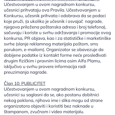
Učestvovanjem u ovom nagradnom konkursu,
učesnici prihvataju ova Pravila. Učestvovanjem u
Konkursu, učesnik prihvata i odobrava da se podaci
koje pruži, (a ukoliko je učesnik i osvajač nagrade,
njegova priložena poštanska adresa i broj telefona),
sačuvaju i koriste u svrhu održavanja i promocije ovog
konkursa, PR objava, kao i za statističke i marketinške
svrhe (slanje reklamnog materijala poštom, sms
porukom, e-mailom). Organizator se obavezuje da
dobijene podatke iz kontakt forme neće prosleđivati
drugim fizičkim i pravnim licima osim Alfa Plamu,
isključivo u svrhu provere informacija radi
preuzimanja nagrade.
Član 10: PUBLICITET
Učestvovanjem u ovom nagradnom konkursu,
učesnici su saglasni da se, ako postanu dobitnici
nekog poklona, njihovo ime i slika mogu od strane
organizatora objaviti i koristiti bez naknade u
štampanom, zvučnom i video materijalu.