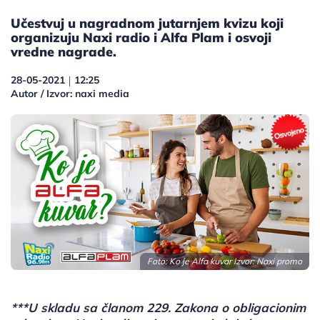
Učestvuj u nagradnom jutarnjem kvizu koji
organizuju Naxi radio i Alfa Plam i osvoji
vredne nagrade.
28-05-2021
12:25
|
Autor / Izvor: naxi media
Foto: Ko je Alfa kuvar Izvor: Naxi promo
***U skladu sa članom 229. Zakona o obligacionim