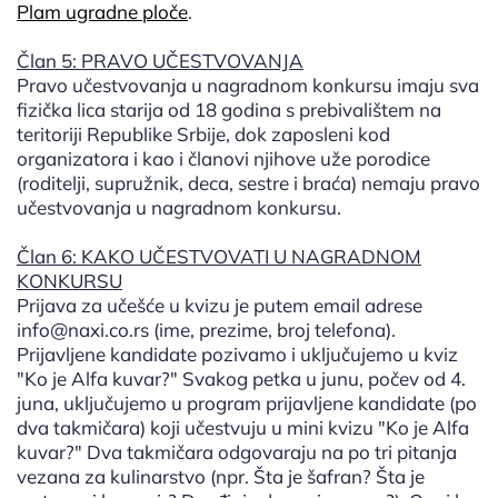
Plam ugradne ploče
.
Član 5: PRAVO UČESTVOVANJA
Pravo učestvovanja u nagradnom konkursu imaju sva
fizička lica starija od 18 godina s prebivalištem na
teritoriji Republike Srbije, dok zaposleni kod
organizatora i kao i članovi njihove uže porodice
(roditelji, supružnik, deca, sestre i braća) nemaju pravo
učestvovanja u nagradnom konkursu.
Član 6: KAKO UČESTVOVATI U NAGRADNOM
KONKURSU
Prijava za učešće u kvizu je putem email adrese
info@naxi.co.rs (ime, prezime, broj telefona).
Prijavljene kandidate pozivamo i uključujemo u kviz
"Ko je Alfa kuvar?" Svakog petka u junu, počev od 4.
juna, uključujemo u program prijavljene kandidate (po
dva takmičara) koji učestvuju u mini kvizu "Ko je Alfa
kuvar?" Dva takmičara odgovaraju na po tri pitanja
vezana za kulinarstvo (npr. Šta je šafran? Šta je