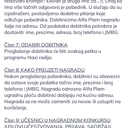
restovani krompir? Đevđir je drugo ime za...?). Onaj ko
ima više tačnih odgovora je pobednik. U slučaju da su
izjednačeni, postavljamo dodatno pitanje koje
odlučuje pobednika. Dobitnicima Alfa Plam nagradu
šalje na adresu. Od podataka dobitnika potrebno je
dostaviti: ime, prezime, adresa, broj telefona i JMBG.
Član 7: ODABIR DOBITNIKA
Proglašenje dobitnika će biti svakog petka u
programu Naxi radija.
Član 8: KAKO PREUZETI NAGRADU
Nakon proglašenja pobednika, dobitnici su obavezni
da ostave svoje podatke tačno ime, prezime i broj
telefona i JMBG. Nagradu odnosno Alfa Plam
ugradnu ploču dobitnici dobijaju na kućnu adresu.
Nagrada se ne može zameniti za novac ili ustupiti na
korišćenje.
Član 9: UČESNICI U NAGRADNOM KONKURSU
(USLOVI UČESTVOVANJA, PRIJAVA, SADRŽAJ)