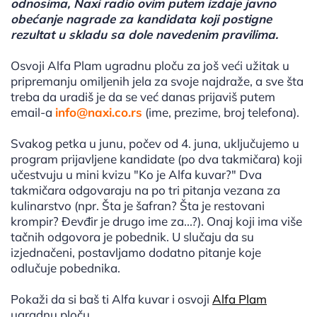
odnosima, Naxi radio ovim putem izdaje javno
obećanje nagrade za kandidata koji postigne
rezultat u skladu sa dole navedenim pravilima.
Osvoji Alfa Plam ugradnu ploču za još veći užitak u
pripremanju omiljenih jela za svoje najdraže, a sve šta
treba da uradiš je da se već danas prijaviš putem
email-a
info@naxi.co.rs
(ime, prezime, broj telefona).
Svakog petka u junu, počev od 4. juna, uključujemo u
program prijavljene kandidate (po dva takmičara) koji
učestvuju u mini kvizu "Ko je Alfa kuvar?" Dva
takmičara odgovaraju na po tri pitanja vezana za
kulinarstvo (npr. Šta je šafran? Šta je restovani
krompir? Đevđir je drugo ime za...?). Onaj koji ima više
tačnih odgovora je pobednik. U slučaju da su
izjednačeni, postavljamo dodatno pitanje koje
odlučuje pobednika.
Pokaži da si baš ti Alfa kuvar i osvoji
Alfa Plam
ugradnu ploču.