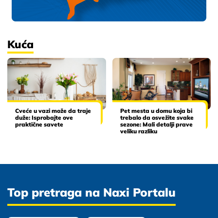
Kuća
Cveće u vazi može da traje
Pet mesta u domu koja bi
duže: Isprobajte ove
trebalo da osvežite svake
praktične savete
sezone: Mali detalji prave
veliku razliku
Top pretraga na Naxi Portalu