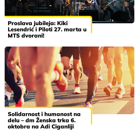
Proslava jubileja: Kiki
Lesendrić i Piloti 27. marta u
MTS dvorani!
Solidarnost i humanost na
delu – dm Ženska trka 6.
oktobra na Adi Ciganliji