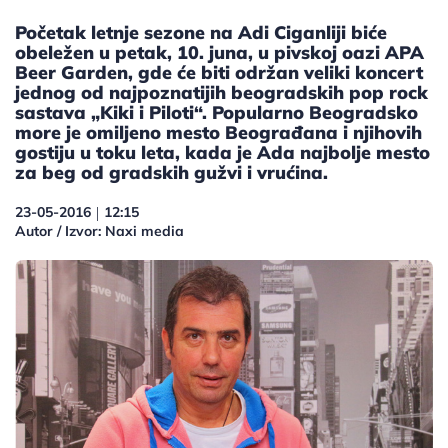
Početak letnje sezone na Adi Ciganliji biće
obeležen u petak, 10. juna, u pivskoj oazi APA
Beer Garden, gde će biti održan veliki koncert
jednog od najpoznatijih beogradskih pop rock
sastava „Kiki i Piloti“. Popularno Beogradsko
more je omiljeno mesto Beograđana i njihovih
gostiju u toku leta, kada je Ada najbolje mesto
za beg od gradskih gužvi i vrućina.
23-05-2016
12:15
|
Autor / Izvor: Naxi media