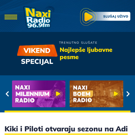
TRENUTNO SLUŠATE
Hari Mata Hari
Najlepše ljubavne
Bas Ti Lijepo Stoje Suze
pesme
Kiki i Piloti otvaraju sezonu na Adi