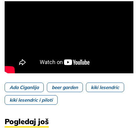
Ada Ciganlija
beer garden
kiki lesendric
kiki lesendric i piloti
Pogledaj još