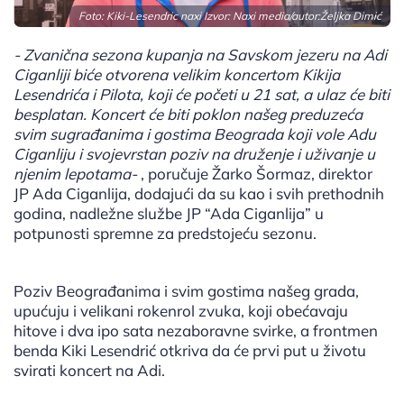
Foto: Kiki-Lesendric naxi Izvor: Naxi media/autor:Željka Dimić
- Zvanična sezona kupanja na Savskom jezeru na Adi
Ciganliji biće otvorena velikim koncertom Kikija
Lesendrića i Pilota, koji će početi u 21 sat, a ulaz će biti
besplatan. Koncert će biti poklon našeg preduzeća
svim sugrađanima i gostima Beograda koji vole Adu
Ciganliju i svojevrstan poziv na druženje i uživanje u
njenim lepotama-
, poručuje Žarko Šormaz, direktor
JP Ada Ciganlija, dodajući da su kao i svih prethodnih
godina, nadležne službe JP “Ada Ciganlija” u
potpunosti spremne za predstojeću sezonu.
Poziv Beograđanima i svim gostima našeg grada,
upućuju i velikani rokenrol zvuka, koji obećavaju
hitove i dva ipo sata nezaboravne svirke, a frontmen
benda Kiki Lesendrić otkriva da će prvi put u životu
svirati koncert na Adi.