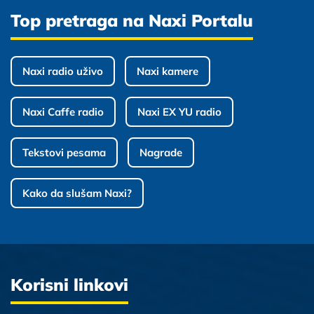
Top pretraga na Naxi Portalu
Naxi radio uživo
Naxi kamere
Naxi Caffe radio
Naxi EX YU radio
Tekstovi pesama
Nagrade
Kako da slušam Naxi?
Korisni linkovi