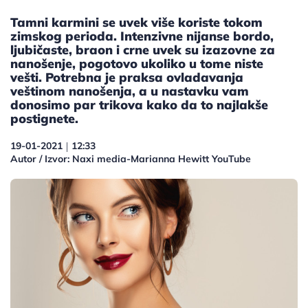
Tamni karmini se uvek više koriste tokom
zimskog perioda. Intenzivne nijanse bordo,
ljubičaste, braon i crne uvek su izazovne za
nanošenje, pogotovo ukoliko u tome niste
vešti. Potrebna je praksa ovladavanja
veštinom nanošenja, a u nastavku vam
donosimo par trikova kako da to najlakše
postignete.
19-01-2021
12:33
|
Autor / Izvor: Naxi media-Marianna Hewitt YouTube