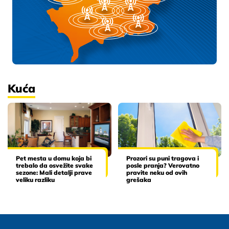
Kuća
Pet mesta u domu koja bi
Prozori su puni tragova i
trebalo da osvežite svake
posle pranja? Verovatno
sezone: Mali detalji prave
pravite neku od ovih
veliku razliku
grešaka