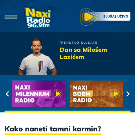
TRENUTNO SLUŠATE
Tap 011
Dan sa Milošem
Vrapci
Lazićem
Kako naneti tamni karmin?