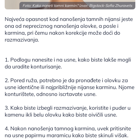
Foto: Kako naneti tamni karmin? Izvor: Bigstock-Sofia Zhuravets
Najveća opasnost kod nanošenja tamnih nijansi jeste
ona od nepreciznog nanošenja olovke, a posle i
karmina, pri čemu nakon korekcije može doći do
razmazivanja.
1. Podlogu nanesite i na usne, kako biste lakše mogli
da uradite konturisanje.
2. Pored ruža, potrebno je da pronađete i olovku za
usne identične ili najpribližnije nijanse karminu. Njome
konturištete, odnosno iscrtavate usne.
3. Kako biste izbegli razmazivanje, koristite i puder u
kamenu ikli belu olovku kako biste oivičili usne.
4. Nakon nanošenja tamnog karmina, uvek pritisnite
na usne papirmu maramicu kako biste skinuli višak.