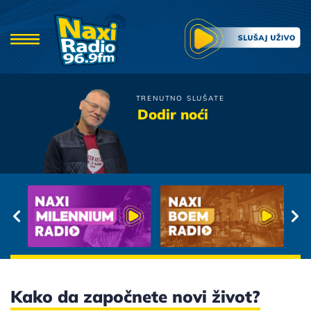
TRENUTNO SLUŠATE
Neno Belan
Dodir noći
Rijeka Snova
Kako da započnete novi život?