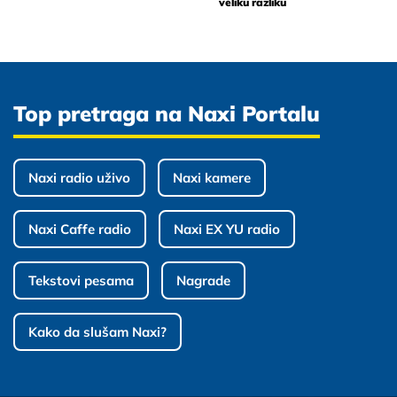
veliku razliku
Top pretraga na Naxi Portalu
Naxi radio uživo
Naxi kamere
Naxi Caffe radio
Naxi EX YU radio
Tekstovi pesama
Nagrade
Kako da slušam Naxi?