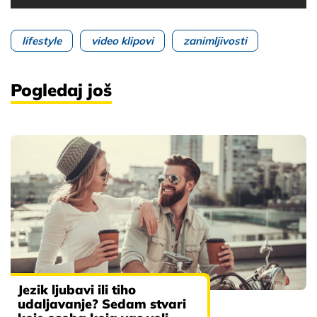
lifestyle
video klipovi
zanimljivosti
Pogledaj još
Jezik ljubavi ili tiho
udaljavanje? Sedam stvari