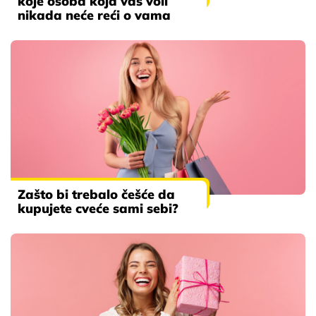
koje osoba koja vas voli
nikada neće reći o vama
Zašto bi trebalo češće da
kupujete cveće sami sebi?