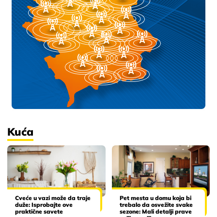
Kuća
Cveće u vazi može da traje
Pet mesta u domu koja bi
duže: Isprobajte ove
trebalo da osvežite svake
praktične savete
sezone: Mali detalji prave