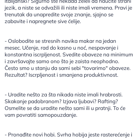
italijanski? Sigurno ste nekada želeli da naučite strani
jezik, a niste se odvažili ili niste imali vremena. Pravi je
trenutak da unapredite svoje znanje, sjajno se
zabavite i napregnete sive ćelije.
- Oslobodite se stresnih navika makar na jedan
mesec. Učenje, rad do kasno u noć, nespavanje i
konstantna iscrpljenost. Svedite obaveze na minimum
i završavajte samo ono što je zaista neophodno.
Često smo u stanju da sami sebi "tovarimo" obaveze.
Rezultat? Iscrpljenost i smanjena produktivnost.
- Uradite nešto za šta nikada niste imali hrabrosti.
Skakanje padobranom? Izjava ljubavi? Rafting?
Osmelite se da uradite nešto sami ili u pratnji. To će
vam povratiti samopouzdanje.
- Pronađite novi hobi. Svrha hobija jeste rasterećenje i