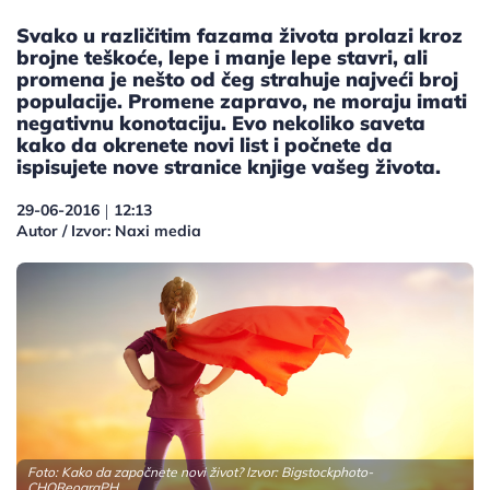
Svako u različitim fazama života prolazi kroz
brojne teškoće, lepe i manje lepe stavri, ali
promena je nešto od čeg strahuje najveći broj
populacije. Promene zapravo, ne moraju imati
negativnu konotaciju. Evo nekoliko saveta
kako da okrenete novi list i počnete da
ispisujete nove stranice knjige vašeg života.
29-06-2016
12:13
|
Autor / Izvor: Naxi media
Foto: Kako da započnete novi život? Izvor:
Bigstockphoto-
CHOReograPH