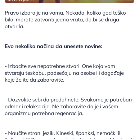
Pravo izbora je na vama. Nekada, koliko god teško
bilo, morate zatvoriti jedna vrata, da bi se druga
otvorila.
Evo nekoliko načina da unesete novine:
- Izbacite sve nepotrebne stvari. One koja vam
stvaraju teskobu, podsećaju na osobe ili događaje
koje želite da zaboravite.
- Dozvolite sebi da predahnete. Svakome je potreban
odmor i relaksacija. Ne zaboravite da je i vašem
organizmu potrebna regenracija.
- Naučite strani jezik. Kineski, španksi, nemački ili