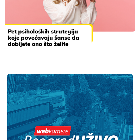
Pet psiholoških strategija
koje povećavaju šanse da
dobijete ono što želite