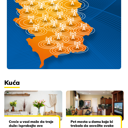
Kuća
Cveće u vazi može da traje
Pet mesta u domu koja bi
duže: Isprobajte ove
trebalo da osvežite svake