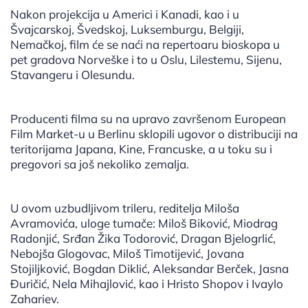
Nakon projekcija u Americi i Kanadi, kao i u
Švajcarskoj, Švedskoj, Luksemburgu, Belgiji,
Nemačkoj, film će se naći na repertoaru bioskopa u
pet gradova Norveške i to u Oslu, Lilestemu, Sijenu,
Stavangeru i Olesundu.
Producenti filma su na upravo završenom European
Film Market-u u Berlinu sklopili ugovor o distribuciji na
teritorijama Japana, Kine, Francuske, a u toku su i
pregovori sa još nekoliko zemalja.
U ovom uzbudljivom trileru, reditelja Miloša
Avramovića, uloge tumače: Miloš Biković, Miodrag
Radonjić, Srđan Žika Todorović, Dragan Bjelogrlić,
Nebojša Glogovac, Miloš Timotijević, Jovana
Stojiljković, Bogdan Diklić, Aleksandar Berček, Jasna
Đuričić, Nela Mihajlović, kao i Hristo Shopov i Ivaylo
Zahariev.