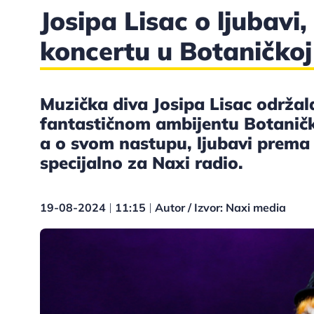
Josipa Lisac o ljubavi,
koncertu u Botaničkoj 
Muzička diva Josipa Lisac održala
fantastičnom ambijentu Botanič
a o svom nastupu, ljubavi prema m
specijalno za Naxi radio.
19-08-2024
11:15
Autor / Izvor: Naxi media
|
|