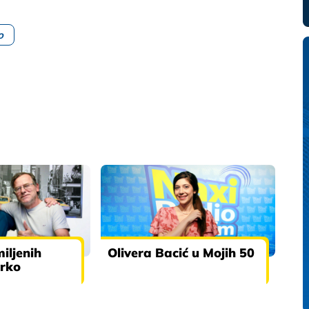
o
iljenih
Olivera Bacić u Mojih 50
rko