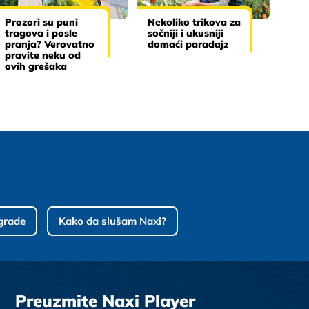
Prozori su puni
Nekoliko trikova za
tragova i posle
sočniji i ukusniji
pranja? Verovatno
domaći paradajz
pravite neku od
ovih grešaka
grade
Kako da slušam Naxi?
Preuzmite Naxi Player