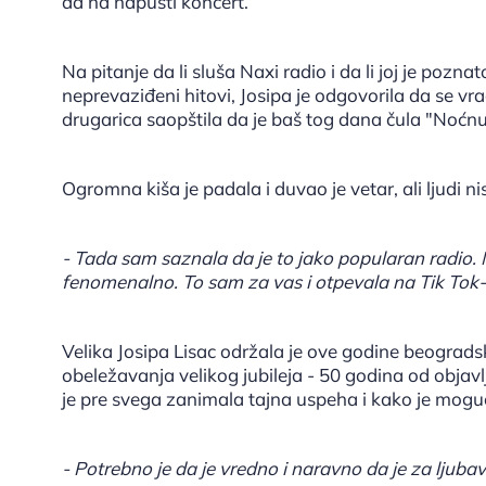
da na napusti koncert.
Na pitanje da li sluša Naxi radio i da li joj je pozn
neprevaziđeni hitovi, Josipa je odgovorila da se v
drugarica saopštila da je baš tog dana čula "Noćnu
Ogromna kiša je padala i duvao je vetar, ali ljudi nis
- Tada sam saznala da je to jako popularan radio. 
fenomenalno. To sam za vas i otpevala na Tik Tok-
Velika Josipa Lisac održala je ove godine beograds
obeležavanja velikog jubileja - 50 godina od objav
je pre svega zanimala tajna uspeha i kako je moguć
- Potrebno je da je vredno i naravno da je za ljub