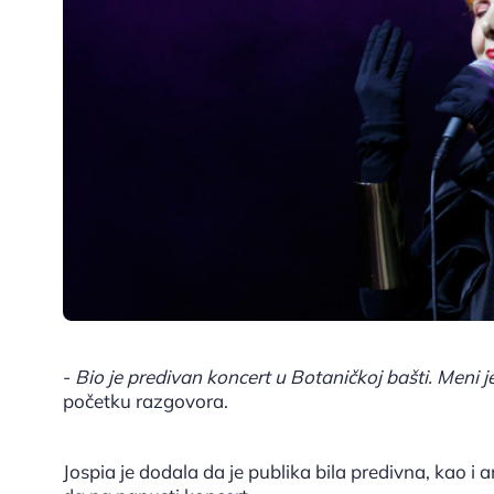
-
Bio je predivan koncert u Botaničkoj bašti. Meni 
početku razgovora.
Jospia je dodala da je publika bila predivna, kao i am