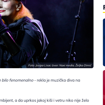
Foto: Josipa Lisac Izvor: Naxi media, Željka Dimić
je bilo fenomenalno
- rekla je muzička diva na
bijent, a da uprkos jakoj kiši i vetru niko nije želo