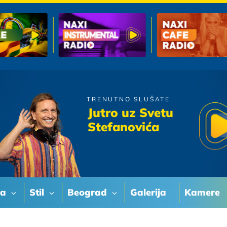
TRENUTNO SLUŠATE
Karolina Goceva
Jutro uz Svetu
Kad volis
Stefanovića
va
Stil
Beograd
Galerija
Kamere