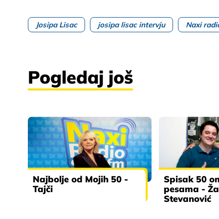
Josipa Lisac
josipa lisac intervju
Naxi radi
Pogledaj još
Najbolje od Mojih 50 -
Spisak 50 om
Tajči
pesama - Ža
Stevanović