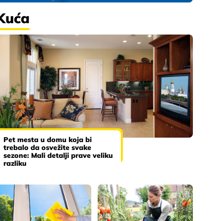
Kuća
Pet mesta u domu koja bi
trebalo da osvežite svake
sezone: Mali detalji prave veliku
razliku