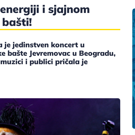
 energiji i sjajnom
bašti!
 je jedinstven koncert u
ke bašte Jevremovac u Beogradu,
uzici i publici pričala je