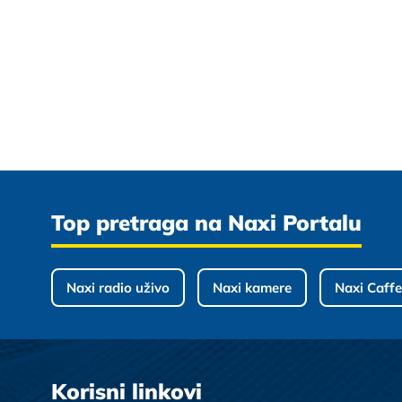
Top pretraga na Naxi Portalu
Naxi radio uživo
Naxi kamere
Naxi Caffe
Korisni linkovi