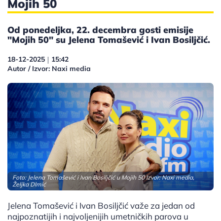
Mojih 50
Od ponedeljka, 22. decembra gosti emisije
"Mojih 50" su Jelena Tomašević i Ivan Bosiljčić.
18-12-2025
15:42
|
Autor / Izvor: Naxi media
Foto: Jelena Tomašević i Ivan Bosiljčić u Mojih 50 Izvor: Naxi media,
Željka DImić
Jelena Tomašević i Ivan Bosiljčić važe za jedan od
najpoznatijih i najvoljenijih umetničkih parova u