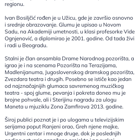
regionu.
Ivan Bosiljčić rođen je u Užicu, gde je završio osnovno
i srednje obrazovanje. Glumu je upisao u Novom
Sadu, na Akademiji umetnosti, u klasi profesorke Vide
Ognjenović, a diplomirao je 2001. godine. Od tada živi
i radi u Beogradu.
Stalni je član ansambla Drame Narodnog pozorišta, a
igrao je i na scenama Pozorišta na Terazijama,
Madlenijanuma, Jugoslovenskog dramskog pozorišta,
Zvezdara teatra i drugih. Posebno se ističe kao jedan
od najznačajnijih glumaca savremenog muzičkog
teatra - spoj glume, pevanja i pokreta doneo mu je
brojne pohvale, ali i Sterijinu nagradu za ulogu
Maneta u mjuziklu Zona Zamfirova 2013. godine.
Široj publici poznat je i po ulogama u televizijskim
serijama poput Ranjeni orao, Greh njene majke,
Urgentni centar i mnoge druge, dok je poslednjih