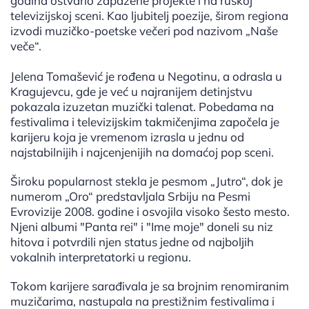
godina ostvario zapažene projekte i na ruskoj
televizijskoj sceni. Kao ljubitelj poezije, širom regiona
izvodi muzičko-poetske večeri pod nazivom „Naše
veče“.
Jelena Tomašević je rođena u Negotinu, a odrasla u
Kragujevcu, gde je već u najranijem detinjstvu
pokazala izuzetan muzički talenat. Pobedama na
festivalima i televizijskim takmičenjima započela je
karijeru koja je vremenom izrasla u jednu od
najstabilnijih i najcenjenijih na domaćoj pop sceni.
Široku popularnost stekla je pesmom „Jutro“, dok je
numerom „Oro“ predstavljala Srbiju na Pesmi
Evrovizije 2008. godine i osvojila visoko šesto mesto.
Njeni albumi "Panta rei" i "Ime moje" doneli su niz
hitova i potvrdili njen status jedne od najboljih
vokalnih interpretatorki u regionu.
Tokom karijere sarađivala je sa brojnim renomiranim
muzičarima, nastupala na prestižnim festivalima i