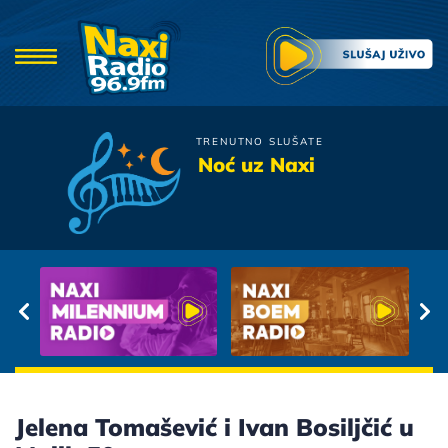
TRENUTNO SLUŠATE
Merlin
Noć uz Naxi
Kad Si Rekla Da Me Volis
Jelena Tomašević i Ivan Bosiljčić u