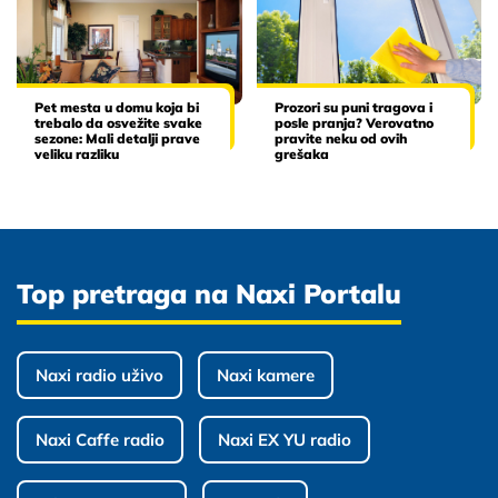
Pet mesta u domu koja bi
Prozori su puni tragova i
trebalo da osvežite svake
posle pranja? Verovatno
sezone: Mali detalji prave
pravite neku od ovih
veliku razliku
grešaka
Top pretraga na Naxi Portalu
Naxi radio uživo
Naxi kamere
Naxi Caffe radio
Naxi EX YU radio