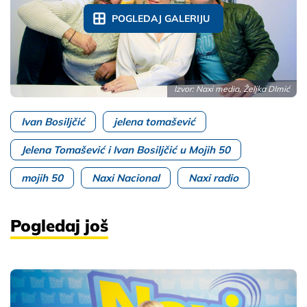
POGLEDAJ GALERIJU
Izvor: Naxi media, Željka DImić
Ivan Bosiljčić
jelena tomašević
Jelena Tomašević i Ivan Bosiljčić u Mojih 50
mojih 50
Naxi Nacional
Naxi radio
Pogledaj još