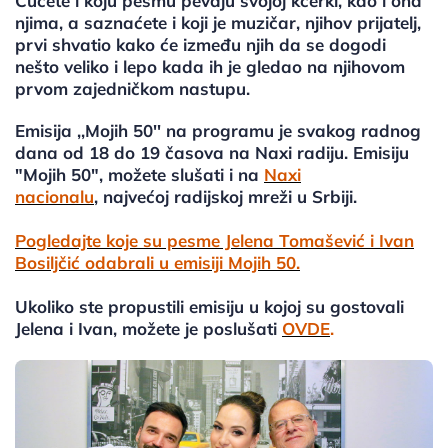
Čućete i koju pesmu pevaju svojoj kćerki, kao i ona
njima, a saznaćete i koji je muzičar, njihov prijatelj,
prvi shvatio kako će između njih da se dogodi
nešto veliko i lepo kada ih je gledao na njihovom
prvom zajedničkom nastupu.
Emisija ,,Mojih 50'' na programu je svakog radnog
dana od 18 do 19 časova na Naxi radiju. Emisiju
"Mojih 50", možete slušati i na
Naxi
nacionalu
, najvećoj radijskoj mreži u Srbiji.
Pogledajte koje su pesme Jelena Tomašević i Ivan
Bosiljčić odabrali u emisiji Mojih 50.
Ukoliko ste propustili emisiju u kojoj su gostovali
Jelena i Ivan, možete je poslušati
OVDE
.