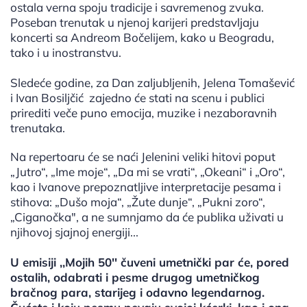
ostala verna spoju tradicije i savremenog zvuka.
Poseban trenutak u njenoj karijeri predstavljaju
koncerti sa Andreom Bočelijem, kako u Beogradu,
tako i u inostranstvu.
Sledeće godine, za Dan zaljubljenih, Jelena Tomašević
i Ivan Bosiljčić zajedno će stati na scenu i publici
prirediti veče puno emocija, muzike i nezaboravnih
trenutaka.
Na repertoaru će se naći Jelenini veliki hitovi poput
„Jutro“, „Ime moje“, „Da mi se vrati“, „Okeani“ i „Oro“,
kao i Ivanove prepoznatljive interpretacije pesama i
stihova: „Dušo moja“, „Žute dunje“, „Pukni zoro“,
„Ciganočka", a ne sumnjamo da će publika uživati u
njihovoj sjajnoj energiji...
U emisiji ,,Mojih 50'' čuveni umetnički par će, pored
ostalih, odabrati i pesme drugog umetničkog
bračnog para, starijeg i odavno legendarnog.