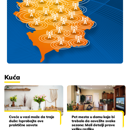
Kuća
Cveće u vazi može da traje
Pet mesta u domu koja bi
duže: Isprobajte ove
trebalo da osvežite svake
praktične savete
sezone: Mali detalji prave
veliku razliku