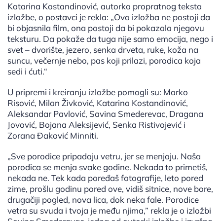
Katarina Kostandinović, autorka propratnog teksta
izložbe, o postavci je rekla: „Оva izložba ne postoji da
bi objasnila film, ona postoji da bi pokazala njegovu
teksturu. Da pokaže da tuga nije samo emocija, nego i
svet – dvorište, jezero, senka drveta, ruke, koža na
suncu, večernje nebo, pas koji prilazi, porodica koja
sedi i ćuti.“
U pripremi i kreiranju izložbe pomogli su: Marko
Risović, Milan Živković, Katarina Kostandinović,
Aleksandar Pavlović, Savina Smederevac, Dragana
Jovović, Bojana Aleksijević, Senka Ristivojević i
Zorana Đaković Minniti.
„Sve porodice pripadaju vetru, jer se menjaju. Naša
porodica se menja svake godine. Nekada to primetiš,
nekada ne. Tek kada poređaš fotografije, leto pored
zime, prošlu godinu pored ove, vidiš sitnice, nove bore,
drugačiji pogled, nova lica, dok neka fale. Porodice
vetra su svuda i tvoja je među njima,” rekla je o izložbi