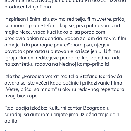
Savina Smederavac, jedna od autorki izložbe i izvršna
producentkinja filma.
Inspirisan ličnim iskustvima reditelja, film „Vetre, pričaj
sa mnom“ prati Stefana koji se, prvi put nakon smrti
majke Nece, vraća kući kako bi sa porodicom
proslavio bakin rođendan. Vođen željom da završi film
o majci i da pomogne povređenom psu, njegov
povratak prerasta u putovanje ka isceljenju. U filmu
igraju članovi rediteljeve porodice, koji zajedno rade
na završetku radova na Necinoj kamp-prikolici.
Izložba „Porodica vetra“ reditelja Stefana Đorđevića
otvara se iste večeri kada počinje i prikazivanje filma
„Vetre, pričaj sa mnom“ u okviru redovnog repertoara
ovog bioskopa.
Realizacija izložbe: Kulturni centar Beograda u
saradnji sa autorom i prijateljima. Izložba traje do 1.
aprila.