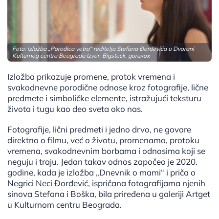
Foto: Izložba „Porodica vetra“ reditelja Stefana Đorđevića u Dvorani
Kulturnog centra Beograda Izvor: Bigstock, guruxox
Izložba prikazuje promene, protok vremena i
svakodnevne porodične odnose kroz fotografije, lične
predmete i simboličke elemente, istražujući teksturu
života i tugu kao deo sveta oko nas.
Fotografije, lični predmeti i jedno drvo, ne govore
direktno o filmu, već o životu, promenama, protoku
vremena, svakodnevnim borbama i odnosima koji se
neguju i traju. Jedan takav odnos započeo je 2020.
godine, kada je izložba „Dnevnik o mami“ i priča o
Negrici Neci Đorđević, ispričana fotografijama njenih
sinova Stefana i Boška, bila priređena u galeriji Artget
u Kulturnom centru Beograda.