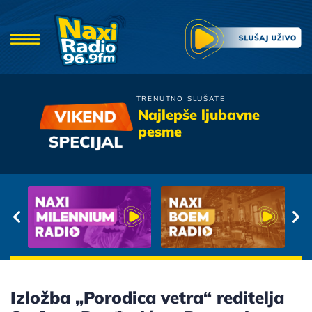
TRENUTNO SLUŠATE
Idoli
Najlepše ljubavne
Devojko mala
pesme
Izložba „Porodica vetra“ reditelja