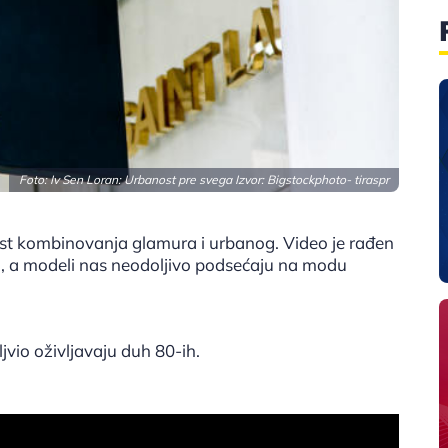
Foto: Iv Sen Loran: Urbanost pre svega Izvor:
Bigstockphoto- tiraspr
nost kombinovanja glamura i urbanog. Video je rađen
H, a modeli nas neodoljivo podsećaju na modu
jvio oživljavaju duh 80-ih.