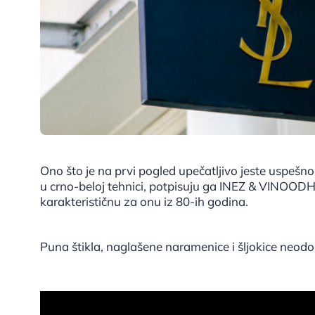
Ono što je na prvi pogled upečatljivo jeste uspeš
u crno-beloj tehnici, potpisuju ga INEZ & VINOOD
karakterističnu za onu iz 80-ih godina.
Puna štikla, naglašene naramenice i šljokice neodol