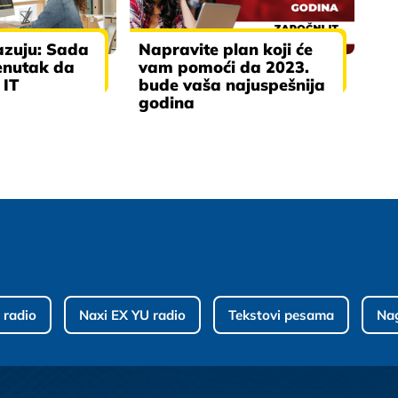
azuju: Sada
Napravite plan koji će
renutak da
vam pomoći da 2023.
 IT
bude vaša najuspešnija
godina
 radio
Naxi EX YU radio
Tekstovi pesama
Na