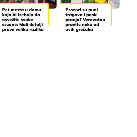
Pet mesta u domu
Prozori su puni
koja bi trebalo da
tragova i posle
osvežite svake
pranja? Verovatno
sezone: Mali detalji
pravite neku od
prave veliku razliku
ovih grešaka