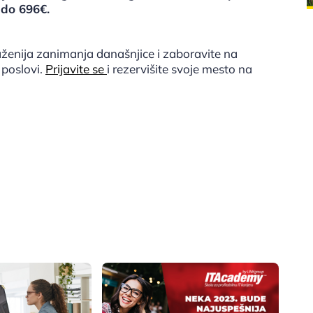
 do 696€.
raženija zanimanja današnjice i zaboravite na
 poslovi.
Prijavite se
i rezervišite svoje mesto na