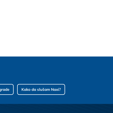
grade
Kako da slušam Naxi?