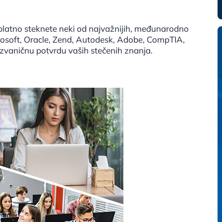
splatno steknete neki od najvažnijih, međunarodno
crosoft, Oracle, Zend, Autodesk, Adobe, CompTIA,
će zvaničnu potvrdu vaših stečenih znanja.