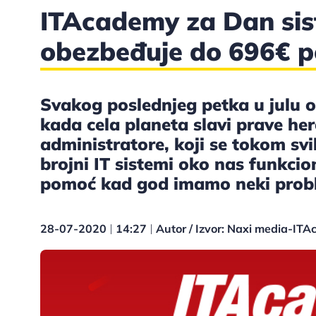
ITAcademy za Dan sis
obezbeđuje do 696€ 
Svakog poslednjeg petka u julu 
kada cela planeta slavi prave he
administratore, koji se tokom sv
brojni IT sistemi oko nas funkcio
pomoć kad god imamo neki probl
28-07-2020
14:27
Autor / Izvor: Naxi media-IT
|
|