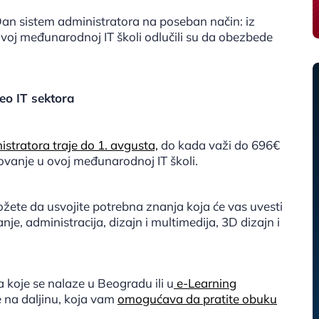
n sistem administratora na poseban način: iz
ovoj međunarodnoj IT školi odlučili su da obezbede
deo IT sektora
tratora traje do 1. avgusta,
do kada važi do 696€
ovanje u ovoj međunarodnoj IT školi.
te da usvojite potrebna znanja koja će vas uvesti
je, administracija, dizajn i multimedija, 3D dizajn i
koje se nalaze u Beogradu ili u
e-Learning
e na daljinu, koja vam
omogućava da pratite obuku