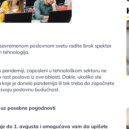
 savremenom poslovnom svetu radite širok spektar
h tehnologija.
os pandemiji, zaposleni u tehnološkom sektoru ne
rast poslova iz ove oblasti. Dakle, ukoliko ste
 koje je donela pandemija ili tek treba da započnete
te svoju poslovnu budućnost.
je uz posebne pogodnosti
je do 1. avgusta i omogućava vam da upišete