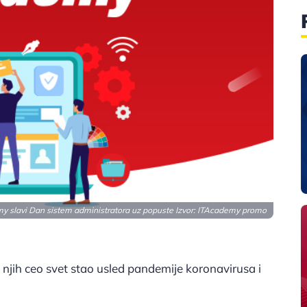
y slavi Dan sistem administratora uz popuste Izvor: ITAcademy promo
 njih ceo svet stao usled pandemije koronavirusa i