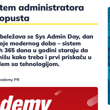
tem administratora
popusta
obeležava se Sys Admin Day, dan
roje modernog doba – sistem
ih 365 dana u godini staraju da
nišu kako treba i prvi priskaču u
em sa tehnologijom.
Academy PR