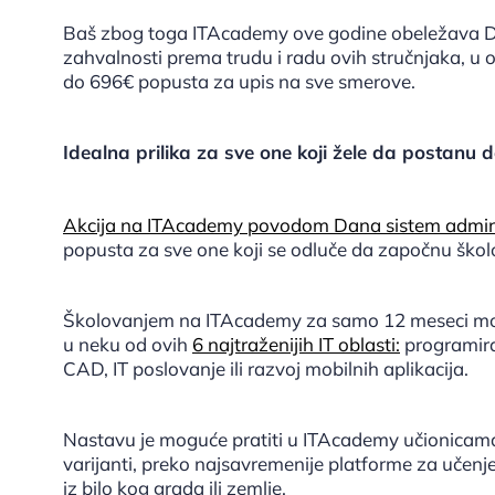
Baš zbog toga ITAcademy ove godine obeležava Da
zahvalnosti prema trudu i radu ovih stručnjaka, u 
do 696€ popusta za upis na sve smerove.
Idealna prilika za sve one koji žele da postanu 
Akcija na ITAcademy povodom Dana sistem adminis
popusta za sve one koji se odluče da započnu škol
Školovanjem na ITAcademy za samo 12 meseci može
u neku od ovih
6 najtraženijih IT oblasti:
programiran
CAD, IT poslovanje ili razvoj mobilnih aplikacija.
Nastavu je moguće pratiti u ITAcademy učionicama 
varijanti, preko najsavremenije platforme za učenj
iz bilo kog grada ili zemlje.