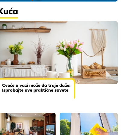
Kuća
Cveće u vazi može da traje duže:
Isprobajte ove praktične savete