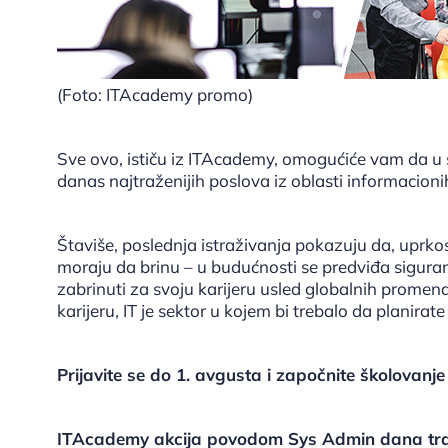
(Foto: ITAcademy promo)
Sve ovo, ističu iz ITAcademy, omogućiće vam da u
danas najtraženijih poslova iz oblasti informacioni
Štaviše, poslednja istraživanja pokazuju da, uprk
moraju da brinu – u budućnosti se predviđa siguran 
zabrinuti za svoju karijeru usled globalnih promena
karijeru, IT je sektor u kojem bi trebalo da planira
Prijavite se do 1. avgusta i započnite školovan
ITAcademy akcija povodom Sys Admin dana tra