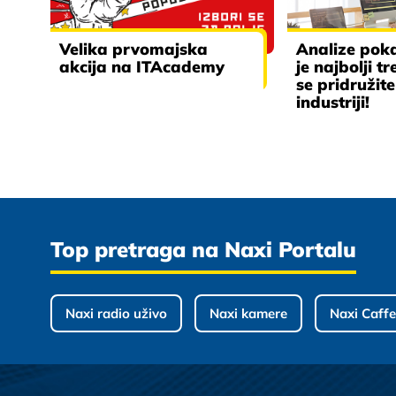
Velika prvomajska
Analize pok
akcija na ITAcademy
je najbolji t
se pridružite
industriji!
Top pretraga na Naxi Portalu
Naxi radio uživo
Naxi kamere
Naxi Caffe