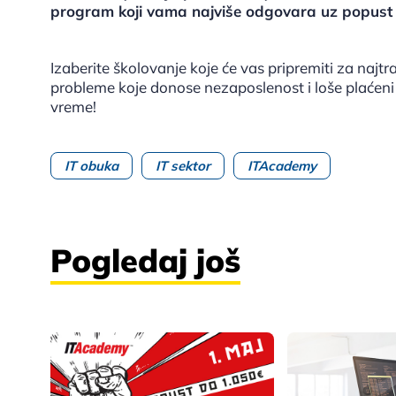
program koji vama najviše odgovara uz popust
Izaberite školovanje koje će vas pripremiti za najt
probleme koje donose nezaposlenost i loše plaćeni
vreme!
IT obuka
IT sektor
ITAcademy
Pogledaj još