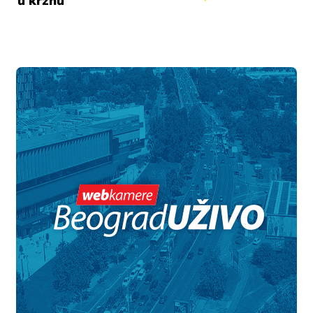
u krznu