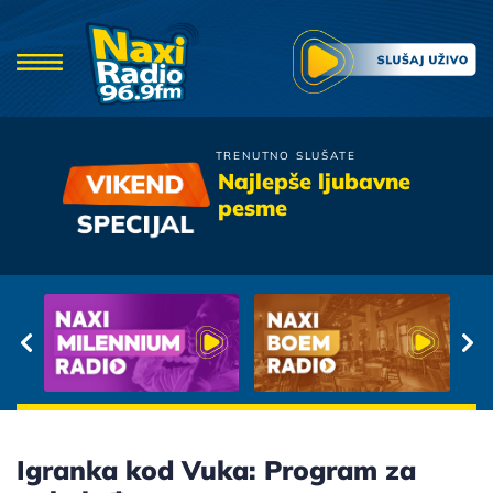
TRENUTNO SLUŠATE
Hari Mata Hari
Najlepše ljubavne
Hej Kako Si
pesme
Igranka kod Vuka: Program za