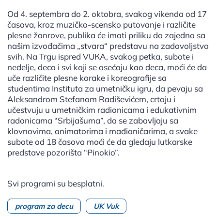
Od 4. septembra do 2. oktobra, svakog vikenda od 17
časova, kroz muzičko-scensko putovanje i različite
plesne žanrove, publika će imati priliku da zajedno sa
našim izvođačima „stvara“ predstavu na zadovoljstvo
svih. Na Trgu ispred VUКA, svakog petka, subote i
nedelje, deca i svi koji se osećaju kao deca, moći će da
uče različite plesne korake i koreografije sa
studentima Instituta za umetničku igru, da pevaju sa
Aleksandrom Stefanom Radiševićem, crtaju i
učestvuju u umetničkim radionicama i edukativnim
radonicama “Srbijašuma”, da se zabavljaju sa
klovnovima, animatorima i mađioničarima, a svake
subote od 18 časova moći će da gledaju lutkarske
predstave pozorišta “Pinokio”.
Svi programi su besplatni.
program za decu
UK Vuk