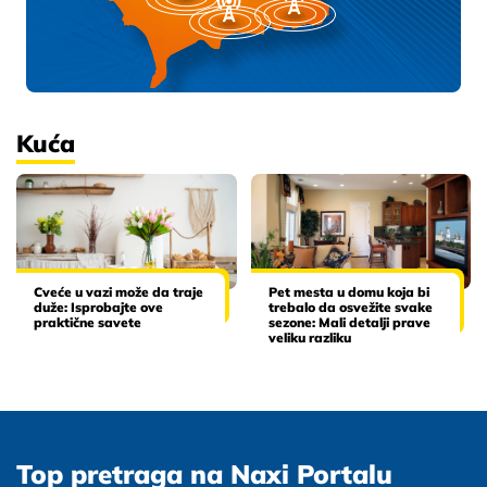
Kuća
Cveće u vazi može da traje
Pet mesta u domu koja bi
duže: Isprobajte ove
trebalo da osvežite svake
praktične savete
sezone: Mali detalji prave
veliku razliku
Top pretraga na Naxi Portalu