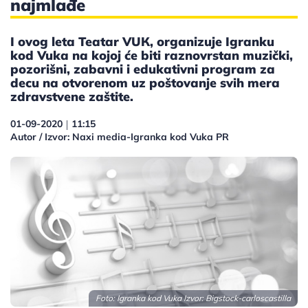
najmlađe
I ovog leta Teatar VUК, organizuje Igranku
kod Vuka na kojoj će biti raznovrstan muzički,
pozorišni, zabavni i edukativni program za
decu na otvorenom uz poštovanje svih mera
zdravstvene zaštite.
01-09-2020
11:15
|
Autor / Izvor: Naxi media-Igranka kod Vuka PR
Foto: Igranka kod Vuka Izvor: Bigstock-carloscastilla