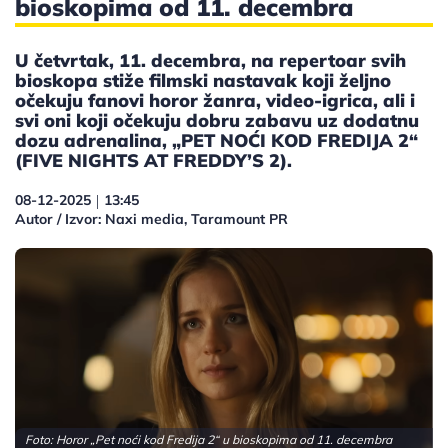
bioskopima od 11. decembra
U četvrtak, 11. decembra, na repertoar svih
bioskopa stiže filmski nastavak koji željno
očekuju fanovi horor žanra, video-igrica, ali i
svi oni koji očekuju dobru zabavu uz dodatnu
dozu adrenalina, „PET NOĆI KOD FREDIJA 2“
(FIVE NIGHTS AT FREDDY’S 2).
08-12-2025
13:45
|
Autor / Izvor: Naxi media, Taramount PR
Foto: Horor „Pet noći kod Fredija 2“ u bioskopima od 11. decembra