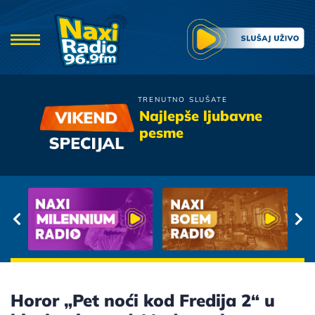
TRENUTNO SLUŠATE
Parni Valjak
Najlepše ljubavne
Ljubavna
pesme
Horor „Pet noći kod Fredija 2“ u