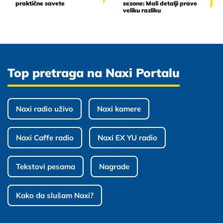
praktične savete
sezone: Mali detalji prave
veliku razliku
Top pretraga na Naxi Portalu
Naxi radio uživo
Naxi kamere
Naxi Caffe radio
Naxi EX YU radio
Tekstovi pesama
Nagrade
Kako da slušam Naxi?