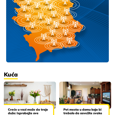
Kuća
Cveće u vazi može da traje
Pet mesta u domu koja bi
duže: Isprobajte ove
trebalo da osvežite svake