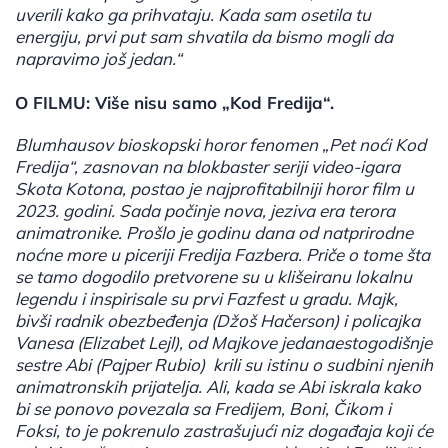
uverili kako ga prihvataju. Kada sam osetila tu
energiju, prvi put sam shvatila da bismo mogli da
napravimo još jedan.“
O FILMU: Više nisu samo „Kod Fredija“.
Blumhausov bioskopski horor fenomen „Pet noći Kod
Fredija“, zasnovan na blokbaster seriji video-igara
Skota Kotona, postao je najprofitabilniji horor film u
2023. godini. Sada počinje nova, jeziva era terora
animatronike. Prošlo je godinu dana od natprirodne
noćne more u piceriji Fredija Fazbera. Priče o tome šta
se tamo dogodilo pretvorene su u klišeiranu lokalnu
legendu i inspirisale su prvi Fazfest u gradu. Majk,
bivši radnik obezbeđenja (Džoš Hačerson) i policajka
Vanesa (Elizabet Lejl), od Majkove jedanaestogodišnje
sestre Abi (Pajper Rubio) krili su istinu o sudbini njenih
animatronskih prijatelja. Ali, kada se Abi iskrala kako
bi se ponovo povezala sa Fredijem, Boni, Čikom i
Foksi, to je pokrenulo zastrašujući niz događaja koji će