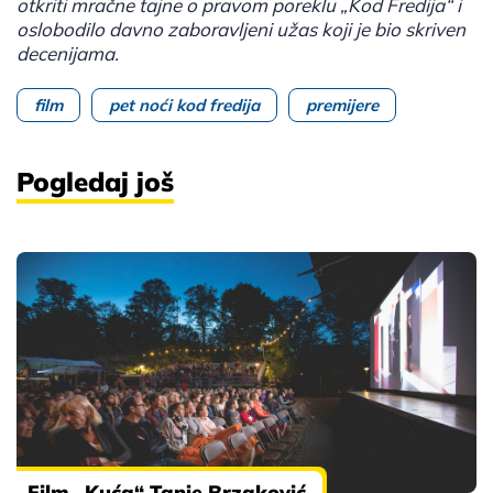
otkriti mračne tajne o pravom poreklu „Kod Fredija“ i
oslobodilo davno zaboravljeni užas koji je bio skriven
decenijama.
film
pet noći kod fredija
premijere
Pogledaj još
Film „Kuća“ Tanje Brzaković