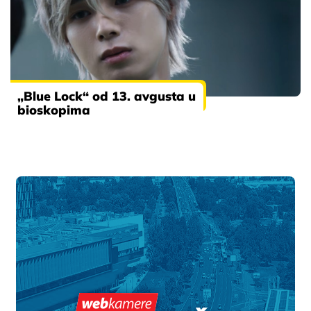
„Blue Lock“ od 13. avgusta u
bioskopima