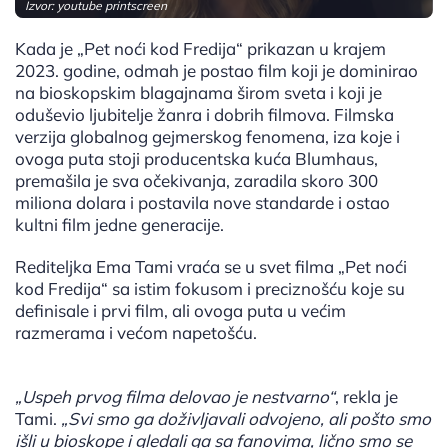
Izvor: youtube printscreen
Kada je „Pet noći kod Fredija“ prikazan u krajem
2023. godine, odmah je postao film koji je dominirao
na bioskopskim blagajnama širom sveta i koji je
oduševio ljubitelje žanra i dobrih filmova. Filmska
verzija globalnog gejmerskog fenomena, iza koje i
ovoga puta stoji producentska kuća Blumhaus,
premašila je sva očekivanja, zaradila skoro 300
miliona dolara i postavila nove standarde i ostao
kultni film jedne generacije.
Rediteljka Ema Tami vraća se u svet filma „Pet noći
kod Fredija“ sa istim fokusom i preciznošću koje su
definisale i prvi film, ali ovoga puta u većim
razmerama i većom napetošću.
„Uspeh prvog filma delovao je nestvarno“
, rekla je
Tami.
„Svi smo ga doživljavali odvojeno, ali pošto smo
išli u bioskope i gledali ga sa fanovima, lično smo se