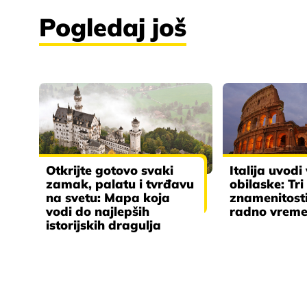
Pogledaj još
Otkrijte gotovo svaki
Italija uvodi
zamak, palatu i tvrđavu
obilaske: Tri
na svetu: Mapa koja
znamenitosti
vodi do najlepših
radno vrem
istorijskih dragulja