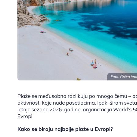
Foto: Grčka ima
Plaže se međusobno razlikuju po mnogo čemu – od b
aktivnosti koje nude posetiocima. Ipak, širom sveta
letnje sezone 2026. godine, organizacija World’s 50
Evropi.
Kako se biraju najbolje plaže u Evropi?