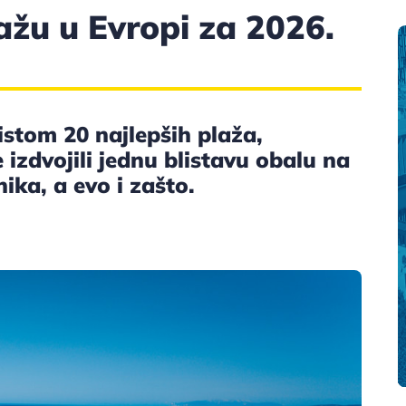
ažu u Evropi za 2026.
listom 20 najlepših plaža,
e izdvojili jednu blistavu obalu na
ika, a evo i zašto.