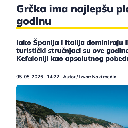
Grčka ima najlepšu pl
godinu
Iako Španija i Italija dominiraju 
turistički stručnjaci su ove godin
Kefaloniji kao apsolutnog pobedn
05-05-2026
14:22
Autor / Izvor: Naxi media
|
|