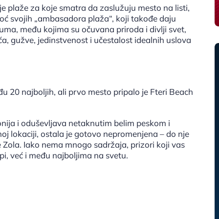
e plaže za koje smatra da zaslužuju mesto na listi,
moć svojih „ambasadora plaža“, koji takođe daju
uma, među kojima su očuvana priroda i divlji svet,
a, gužve, jedinstvenost i učestalost idealnih uslova
među 20 najboljih, ali prvo mesto pripalo je Fteri Beach
onija i oduševljava netaknutim belim peskom i
noj lokaciji, ostala je gotovo nepromenjena – do nje
ke Zola. Iako nema mnogo sadržaja, prizori koji vas
i, već i među najboljima na svetu.