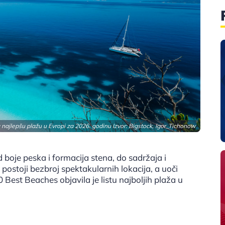
 najlepšu plažu u Evropi za 2026. godinu Izvor: Bigstock, Igor_Tichonow
oje peska i formacija stena, do sadržaja i
 postoji bezbroj spektakularnih lokacija, a uoči
 Best Beaches objavila je listu najboljih plaža u