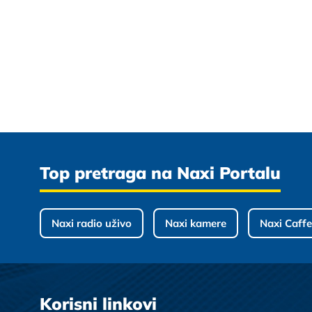
Top pretraga na Naxi Portalu
Naxi radio uživo
Naxi kamere
Naxi Caffe
Korisni linkovi