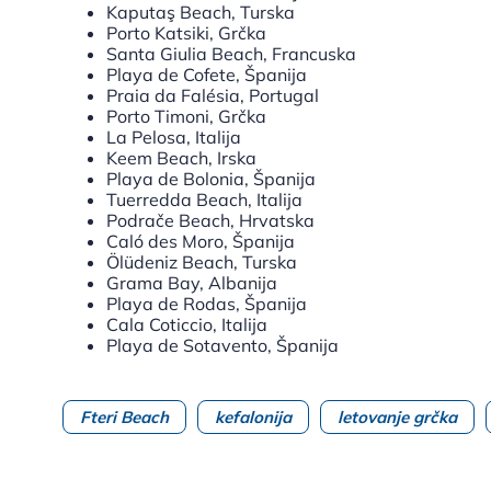
Kaputaş Beach, Turska
Porto Katsiki, Grčka
Santa Giulia Beach, Francuska
Playa de Cofete, Španija
Praia da Falésia, Portugal
Porto Timoni, Grčka
La Pelosa, Italija
Keem Beach, Irska
Playa de Bolonia, Španija
Tuerredda Beach, Italija
Podrače Beach, Hrvatska
Caló des Moro, Španija
Ölüdeniz Beach, Turska
Grama Bay, Albanija
Playa de Rodas, Španija
Cala Coticcio, Italija
Playa de Sotavento, Španija
Fteri Beach
kefalonija
letovanje grčka