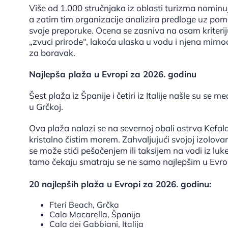
Više od 1.000 stručnjaka iz oblasti turizma nominuj
a zatim tim organizacije analizira predloge uz po
svoje preporuke. Ocena se zasniva na osam kriterij
„zvuci prirode“, lakoća ulaska u vodu i njena mirnoć
za boravak.
Najlepša plaža u Evropi za 2026. godinu
Šest plaža iz Španije i četiri iz Italije našle su se 
u Grčkoj.
Ova plaža nalazi se na severnoj obali ostrva Kefal
kristalno čistim morem. Zahvaljujući svojoj izolova
se može stići pešačenjem ili taksijem na vodi iz lu
tamo čekaju smatraju se ne samo najlepšim u Evrop
20 najlepših plaža u Evropi za 2026. godinu:
Fteri Beach, Grčka
Cala Macarella, Španija
Cala dei Gabbiani, Italija