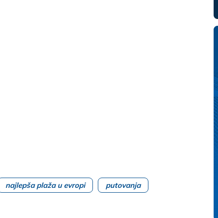
najlepša plaža u evropi
putovanja