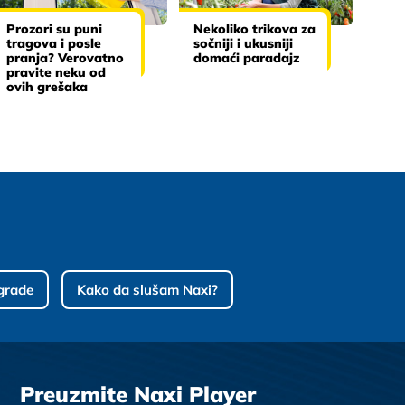
Prozori su puni
Nekoliko trikova za
tragova i posle
sočniji i ukusniji
pranja? Verovatno
domaći paradajz
pravite neku od
ovih grešaka
grade
Kako da slušam Naxi?
Preuzmite Naxi Player