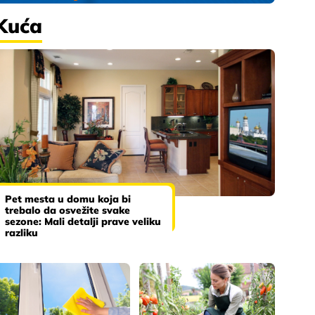
Kuća
Pet mesta u domu koja bi
trebalo da osvežite svake
sezone: Mali detalji prave veliku
razliku