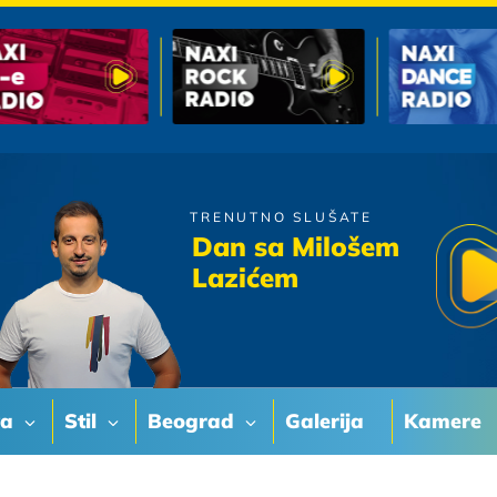
TRENUTNO SLUŠATE
Tap 011
Dan sa Milošem
Vrapci
Lazićem
va
Stil
Beograd
Galerija
Kamere