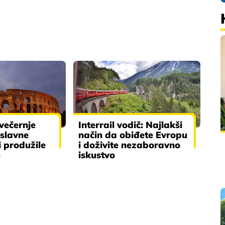
 večernje
Interrail vodič: Najlakši
 slavne
način da obiđete Evropu
 produžile
i doživite nezaboravno
e
iskustvo