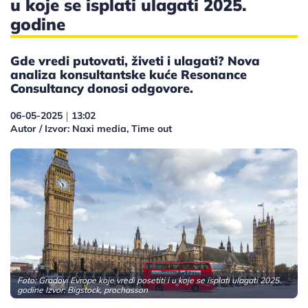
u koje se isplati ulagati 2025.
godine
Gde vredi putovati, živeti i ulagati? Nova
analiza konsultantske kuće Resonance
Consultancy donosi odgovore.
06-05-2025
13:02
|
Autor / Izvor: Naxi media, Time out
Foto: Gradovi Evrope koje vredi posetiti i u koje se isplati ulagati 2025.
godine Izvor: Bigstock, prochasson