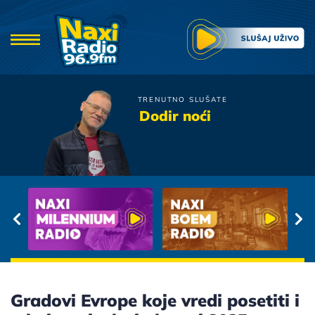
TRENUTNO SLUŠATE
Leontina
Dodir noći
Crno pa se ne vidi
Gradovi Evrope koje vredi posetiti i