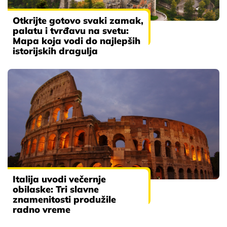
Otkrijte gotovo svaki zamak,
palatu i tvrđavu na svetu:
Mapa koja vodi do najlepših
istorijskih dragulja
Italija uvodi večernje
obilaske: Tri slavne
znamenitosti produžile
radno vreme