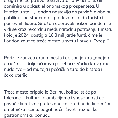
drugo mesto po kvalitetu života i privlačnosti, ali
dominira u oblasti ekonomskog prosperiteta. U
izveštaju stoji: „London nastavlja da privlači globalnu
publiku – od studenata i preduzetnika do turista i
poslovnih lidera. Snažan oporavak nakon pandemije
vidi se kroz rekordnu međunarodnu potrošnju turista,
koja je 2024. dostigla 16,3 milijarde funti, čime je
London zauzeo treće mesto u svetu i prvo u Evropi.“
Pariz je zauzeo drugo mesto i opisan je kao „opojan
grad“ koji i dalje očarava posetioce. Vodiči kroz grad
nude sve – od muzeja i pešačkih tura do bistroa i
čokolaterija.
Treće mesto pripalo je Berlinu, koji se ističe po
toleranciji, kulturnim ambicijama i sposobnosti da
privuče kreativne profesionalce. Grad nudi dinamičnu
umetničku scenu, bogat noćni život i raznoliku
gastronomsku ponudu.