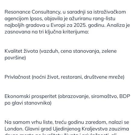
Resonance Consultancy, u saradnji sa istraživačkom
agencijom Ipsos, objavila je ažuriranu rang-listu
najboljih gradova u Evropi za 2025. godinu. Analiza je
zasnovana na tri ključna kriterijuma:
Kvalitet života (vazduh, cena stanovanja, zelene
površine)
Privlačnost (noćni život, restorani, društvene mreže)
Ekonomski prosperitet (obrazovanje, siromaštvo, BDP
po glavi stanovnika)
Na samom vrhu liste, treću godinu zaredom, nalazi se
London. Glavni grad Ujedinjenog Kraljevstva zauzima