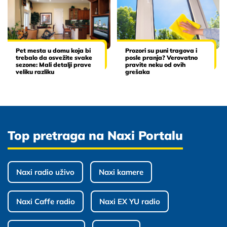
Pet mesta u domu koja bi
Prozori su puni tragova i
trebalo da osvežite svake
posle pranja? Verovatno
sezone: Mali detalji prave
pravite neku od ovih
veliku razliku
grešaka
Top pretraga na Naxi Portalu
Naxi radio uživo
Naxi kamere
Naxi Caffe radio
Naxi EX YU radio