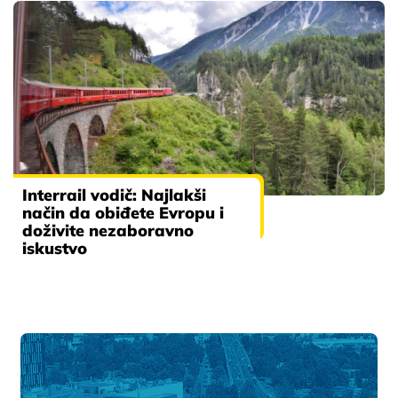
Interrail vodič: Najlakši
način da obiđete Evropu i
doživite nezaboravno
iskustvo