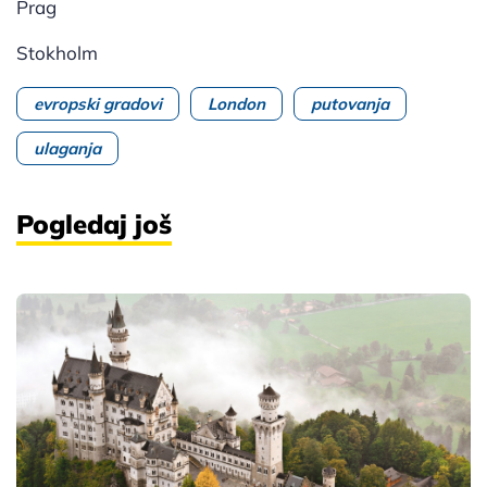
Prag
Stokholm
evropski gradovi
London
putovanja
ulaganja
Pogledaj još