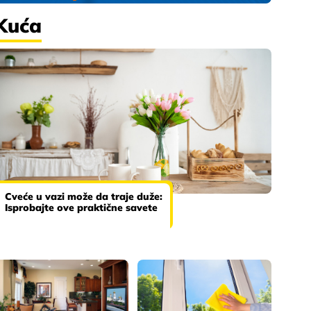
Kuća
Cveće u vazi može da traje duže:
Isprobajte ove praktične savete