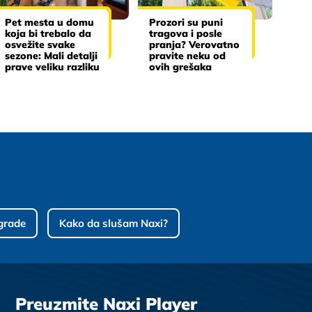
Pet mesta u domu
Prozori su puni
koja bi trebalo da
tragova i posle
osvežite svake
pranja? Verovatno
sezone: Mali detalji
pravite neku od
prave veliku razliku
ovih grešaka
grade
Kako da slušam Naxi?
Preuzmite Naxi Player