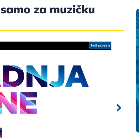
asamo za muzičku
Full screen