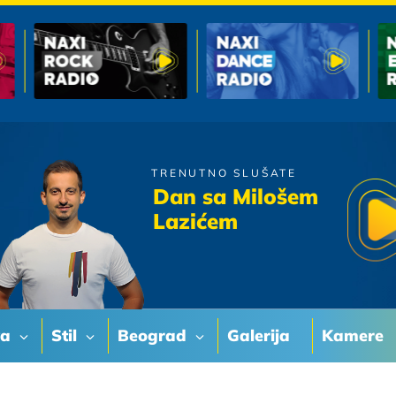
TRENUTNO SLUŠATE
Regina
Dan sa Milošem
Kad Pozelis
Lazićem
va
Stil
Beograd
Galerija
Kamere