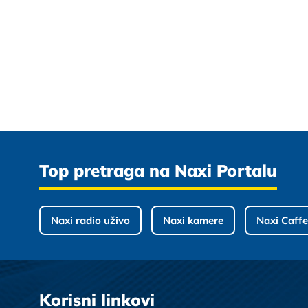
Top pretraga na Naxi Portalu
Naxi radio uživo
Naxi kamere
Naxi Caffe
Korisni linkovi