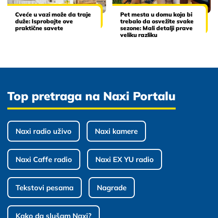
Cveće u vazi može da traje
Pet mesta u domu koja bi
duže: Isprobajte ove
trebalo da osvežite svake
praktične savete
sezone: Mali detalji prave
veliku razliku
Top pretraga na Naxi Portalu
Naxi radio uživo
Naxi kamere
Naxi Caffe radio
Naxi EX YU radio
Tekstovi pesama
Nagrade
Kako da slušam Naxi?