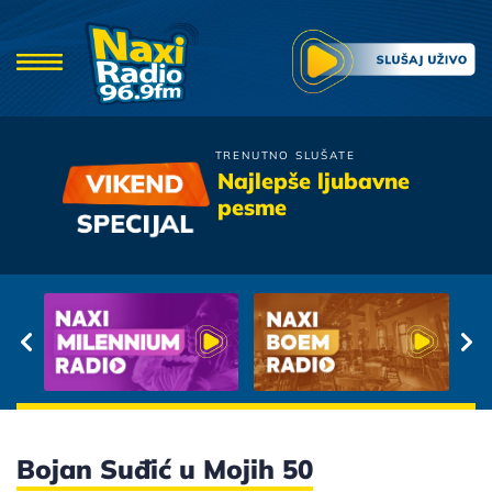
TRENUTNO SLUŠATE
Zana
Najlepše ljubavne
Ozenices Se Ti
pesme
Bojan Suđić u Mojih 50