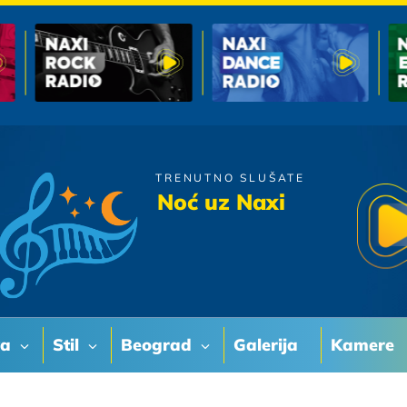
TRENUTNO SLUŠATE
Boris Novkovic
Noć uz Naxi
Ne Vjerujem Tvojim Usnama
va
Stil
Beograd
Galerija
Kamere