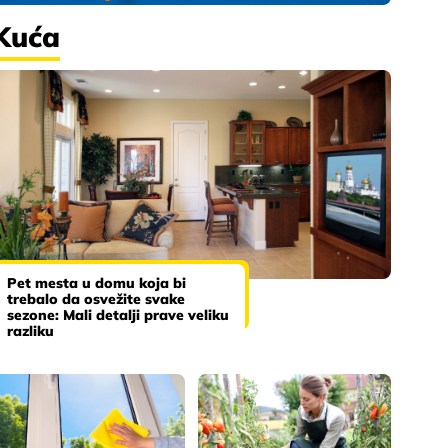
Kuća
Pet mesta u domu koja bi
trebalo da osvežite svake
sezone: Mali detalji prave veliku
razliku