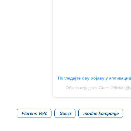
Погледајте ову објаву у апликациј
Објава коју дели Gucci Official (@
Florens Velč
Gucci
modne kampanje