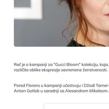
Reč je o kampanji za "Gucci Bloom" kolekciju, koja,
različite oblike ekspresije savremene ženstvenosti.
Pored Florens u kampanji učestvuju i Džodi Tarner-
Anton Gotlob u saradnji sa Alesandrom Mikeleom.