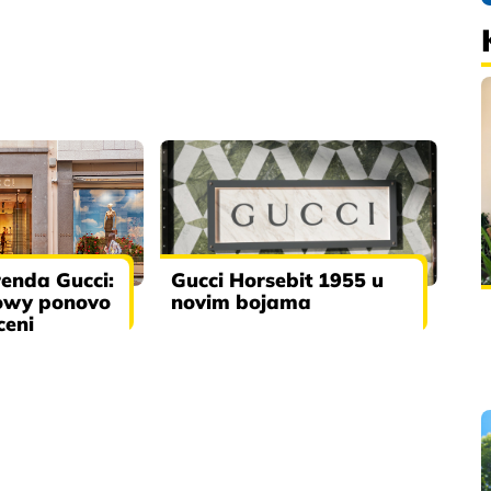
renda Gucci:
Gucci Horsebit 1955 u
owy ponovo
novim bojama
ceni