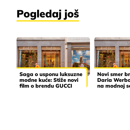
Pogledaj još
Saga o usponu luksuzne
Novi smer b
modne kuće: Stiže novi
Daria Werb
film o brendu GUCCI
na modnoj s