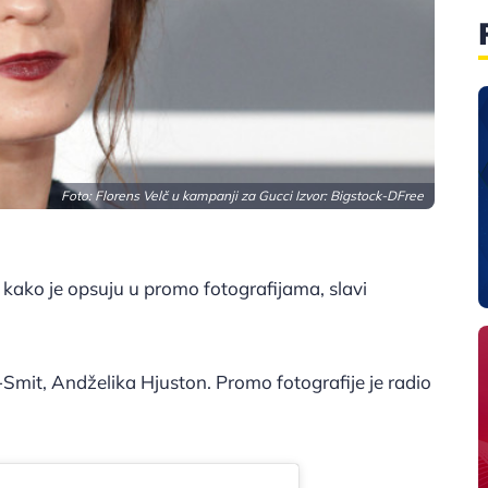
Foto: Florens Velč u kampanji za Gucci Izvor: Bigstock-DFree
 kako je opsuju u promo fotografijama, slavi
Smit, Andželika Hjuston. Promo fotografije je radio