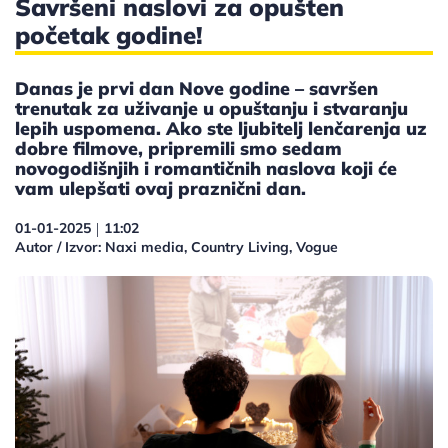
Savršeni naslovi za opušten
početak godine!
Danas je prvi dan Nove godine – savršen
trenutak za uživanje u opuštanju i stvaranju
lepih uspomena. Ako ste ljubitelj lenčarenja uz
dobre filmove, pripremili smo sedam
novogodišnjih i romantičnih naslova koji će
vam ulepšati ovaj praznični dan.
01-01-2025
11:02
|
Autor / Izvor: Naxi media, Country Living, Vogue