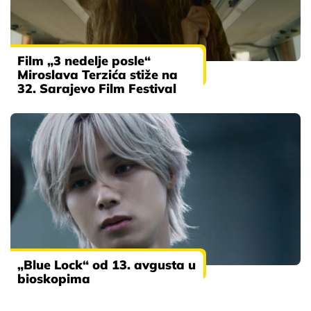
Film „3 nedelje posle“
Miroslava Terzića stiže na
32. Sarajevo Film Festival
„Blue Lock“ od 13. avgusta u
bioskopima