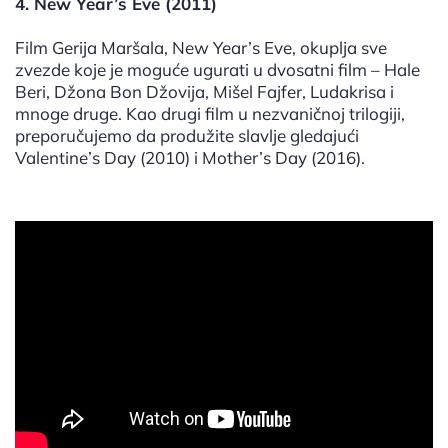
4. New Year’s Eve (2011)
Film Gerija Maršala, New Year’s Eve, okuplja sve
zvezde koje je moguće ugurati u dvosatni film – Hale
Beri, Džona Bon Džovija, Mišel Fajfer, Ludakrisa i
mnoge druge. Kao drugi film u nezvaničnoj trilogiji,
preporučujemo da produžite slavlje gledajući
Valentine’s Day (2010) i Mother’s Day (2016).