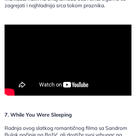
zagrejati i najhladnija srca tokom praznika.
7. While You Were Sleeping
Radnja ovog slatkog romantičnog filma sa Sandrom
Bulok počinje na Božić, ali dostiže svoj vrhunac na