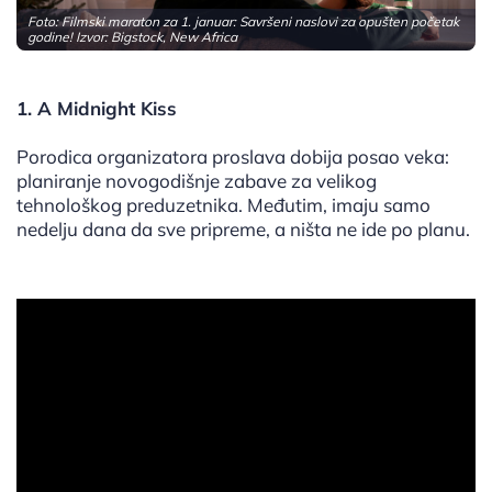
Foto: Filmski maraton za 1. januar: Savršeni naslovi za opušten početak
godine! Izvor: Bigstock, New Africa
1. A Midnight Kiss
Porodica organizatora proslava dobija posao veka:
planiranje novogodišnje zabave za velikog
tehnološkog preduzetnika. Međutim, imaju samo
nedelju dana da sve pripreme, a ništa ne ide po planu.