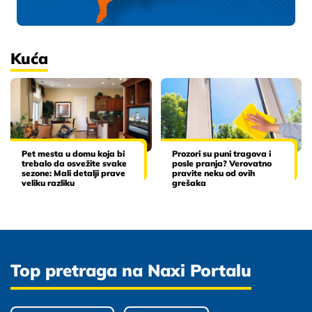
Kuća
Pet mesta u domu koja bi
Prozori su puni tragova i
trebalo da osvežite svake
posle pranja? Verovatno
sezone: Mali detalji prave
pravite neku od ovih
veliku razliku
grešaka
Top pretraga na Naxi Portalu