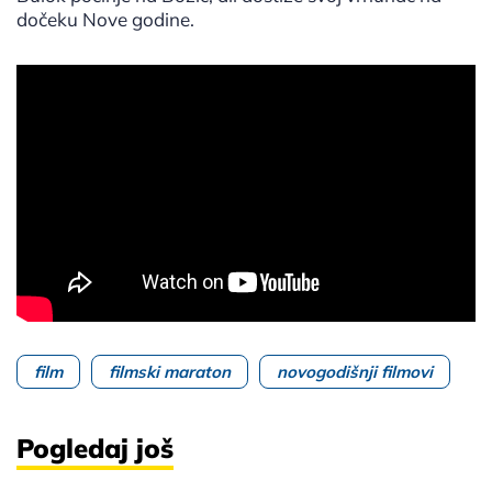
dočeku Nove godine.
film
filmski maraton
novogodišnji filmovi
Pogledaj još