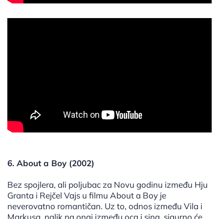
6. About a Boy (2002)
Bez spojlera, ali poljubac za Novu godinu između Hju
Granta i Rejčel Vajs u filmu About a Boy je
neverovatno romantičan. Uz to, odnos između Vila i
Markusa, nalik na onaj između oca i sina, sigurno će