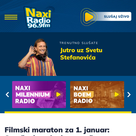
TRENUTNO SLUŠATE
Goran Karan
Jutro uz Svetu
Ne Salji Ladje
Stefanovića
Filmski maraton za 1. januar: