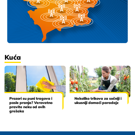
Kuća
Prozori su puni tragova i
Nekoliko trikova za sočniji i
posle pranja? Verovatno
ukusniji domaći paradajz
pravite neku od ovih
grešaka