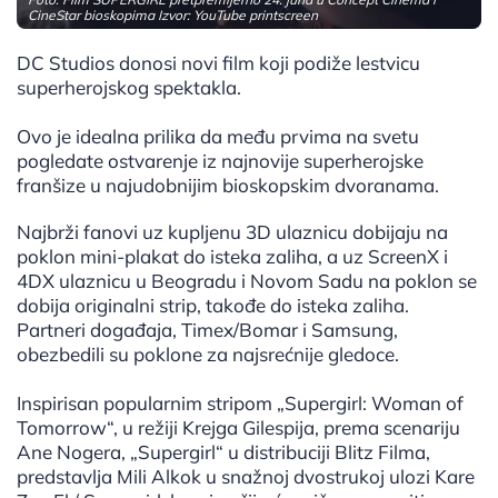
CineStar bioskopima Izvor: YouTube printscreen
DC Studios donosi novi film koji podiže lestvicu
superherojskog spektakla.
Ovo je idealna prilika da među prvima na svetu
pogledate ostvarenje iz najnovije superherojske
franšize u najudobnijim bioskopskim dvoranama.
Najbrži fanovi uz kupljenu 3D ulaznicu dobijaju na
poklon mini-plakat do isteka zaliha, a uz ScreenX i
4DX ulaznicu u Beogradu i Novom Sadu na poklon se
dobija originalni strip, takođe do isteka zaliha.
Partneri događaja, Timex/Bomar i Samsung,
obezbedili su poklone za najsrećnije gledoce.
Inspirisan popularnim stripom „Supergirl: Woman of
Tomorrow“, u režiji Krejga Gilespija, prema scenariju
Ane Nogera, „Supergirl“ u distribuciji Blitz Filma,
predstavlja Mili Alkok u snažnoj dvostrukoj ulozi Kare