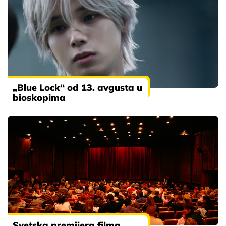
„Blue Lock“ od 13. avgusta u
bioskopima
Svetska premijera filma