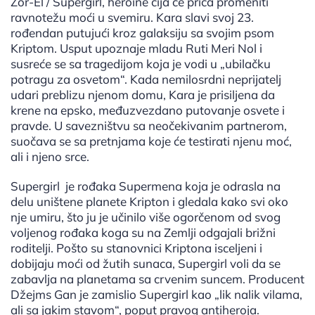
Zor-El / Supergirl, heroine čija će priča promeniti
ravnotežu moći u svemiru. Kara slavi svoj 23.
rođendan putujući kroz galaksiju sa svojim psom
Kriptom. Usput upoznaje mladu Ruti Meri Nol i
susreće se sa tragedijom koja je vodi u „ubilačku
potragu za osvetom“. Kada nemilosrdni neprijatelj
udari preblizu njenom domu, Kara je prisiljena da
krene na epsko, međuzvezdano putovanje osvete i
pravde. U savezništvu sa neočekivanim partnerom,
suočava se sa pretnjama koje će testirati njenu moć,
ali i njeno srce.
Supergirl je rođaka Supermena koja je odrasla na
delu uništene planete Kripton i gledala kako svi oko
nje umiru, što ju je učinilo više ogorčenom od svog
voljenog rođaka koga su na Zemlji odgajali brižni
roditelji. Pošto su stanovnici Kriptona isceljeni i
dobijaju moći od žutih sunaca, Supergirl voli da se
zabavlja na planetama sa crvenim suncem. Producent
Džejms Gan je zamislio Supergirl kao „lik nalik vilama,
ali sa jakim stavom“, poput pravog antiheroja.