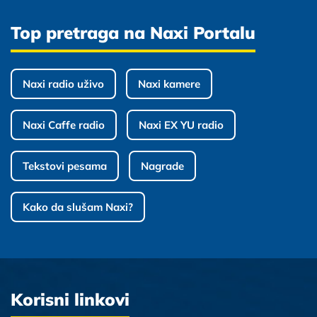
Top pretraga na Naxi Portalu
Naxi radio uživo
Naxi kamere
Naxi Caffe radio
Naxi EX YU radio
Tekstovi pesama
Nagrade
Kako da slušam Naxi?
Korisni linkovi