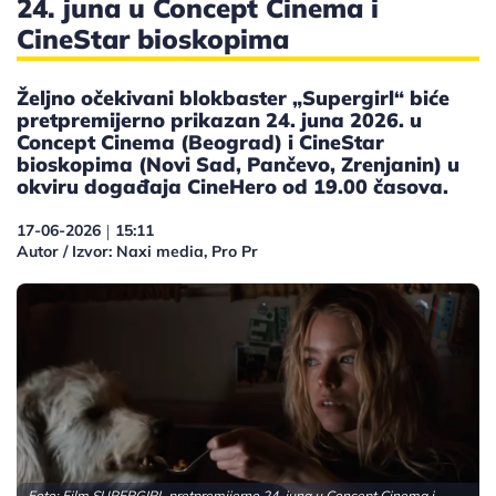
24. juna u Concept Cinema i
CineStar bioskopima
Željno očekivani blokbaster „Supergirl“ biće
pretpremijerno prikazan 24. juna 2026. u
Concept Cinema (Beograd) i CineStar
bioskopima (Novi Sad, Pančevo, Zrenjanin) u
okviru događaja CineHero od 19.00 časova.
17-06-2026
15:11
|
Autor / Izvor: Naxi media, Pro Pr
Foto: Film SUPERGIRL pretpremijerno 24. juna u Concept Cinema i