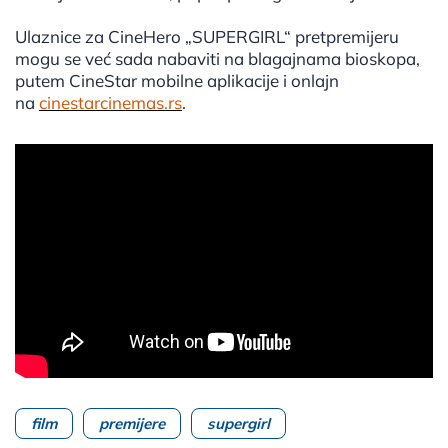
Ulaznice za CineHero „SUPERGIRL“ pretpremijeru
mogu se već sada nabaviti na blagajnama bioskopa,
putem CineStar mobilne aplikacije i onlajn
na
cinestarcinemas.rs
.
film
premijere
supergirl