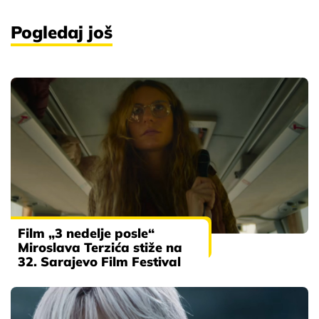
Pogledaj još
Film „3 nedelje posle“
Miroslava Terzića stiže na
32. Sarajevo Film Festival