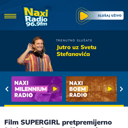
TRENUTNO SLUŠATE
Tijana Bogicevic
Jutro uz Svetu
Zovi Me Kad Ti Se Place
Stefanovića
Film SUPERGIRL pretpremijerno