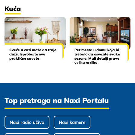
Kuća
Cveće u vazi može da traje
Pet mesta u domu koja bi
duže: Isprobajte ove
trebalo da osvežite svake
praktične savete
sezone: Mali detalji prave
veliku razliku
Top pretraga na Naxi Portalu
Naxi radio uživo
Naxi kamere