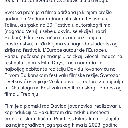
Joakim Tasić i Svetozar Cvetković u ulozi Boga.
Svetska premijera filma održana je krajem prošle
godine na Međunarodnom filmskom festivalu u
Talinu, a srpska na 30. Festivalu autorskog filma
(nagrada Veruj u sebe u okviru selekcije Hrabri
Balkan). Film je ovenčan i nizom priznanja u
inostranstvu, među kojima su nagrada studentskog
žirija na festivalu L’Europe autour de l’Europe u
Parizu, počasno priznanje u selekciji Glocal Images na
festivalu Cyprus Film Days, kao i nagrada za
najboljeg debitanta reditelju Davidu Jovanoviću na
Prvom Balkanskom festivalu filmske režije. Svetozar
Cvetković osvojio je Veliku povelju Leotara za najbolju
mušku ulogu na Festivalu mediteranskog i evropskog
filma u Trebinju.
Film je diplomski rad Davida Jovanovića, realizovan u
koprodukciji sa Fakultetom dramskih umetnosti i
produkcijskom kućom Pointless Films, koja je stajala i
iza najnagrađivanijeg srpskog filma iz 2023. godine