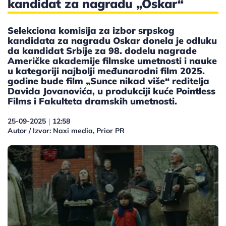
kandidat za nagradu „Oskar“
Selekciona komisija za izbor srpskog
kandidata za nagradu Oskar donela je odluku
da kandidat Srbije za 98. dodelu nagrade
Američke akademije filmske umetnosti i nauke
u kategoriji najbolji međunarodni film 2025.
godine bude film „Sunce nikad više“ reditelja
Davida Jovanovića, u produkciji kuće Pointless
Films i Fakulteta dramskih umetnosti.
25-09-2025
12:58
|
Autor / Izvor: Naxi media, Prior PR