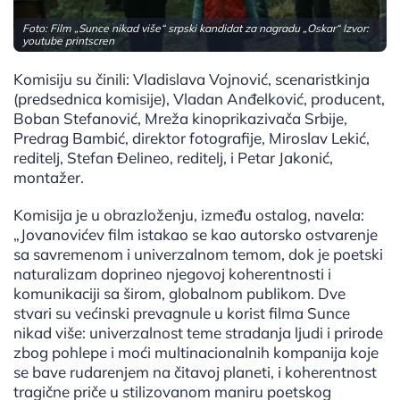
Foto: Film „Sunce nikad više“ srpski kandidat za nagradu „Oskar“ Izvor:
youtube printscren
Komisiju su činili: Vladislava Vojnović, scenaristkinja
(predsednica komisije), Vladan Anđelković, producent,
Boban Stefanović, Mreža kinoprikazivača Srbije,
Predrag Bambić, direktor fotografije, Miroslav Lekić,
reditelj, Stefan Đelineo, reditelj, i Petar Jakonić,
montažer.
Komisija je u obrazloženju, između ostalog, navela:
„Jovanovićev film istakao se kao autorsko ostvarenje
sa savremenom i univerzalnom temom, dok je poetski
naturalizam doprineo njegovoj koherentnosti i
komunikaciji sa širom, globalnom publikom. Dve
stvari su većinski prevagnule u korist filma Sunce
nikad više: univerzalnost teme stradanja ljudi i prirode
zbog pohlepe i moći multinacionalnih kompaniјa koјe
se bave rudarenjem na čitavoј planeti, i koherentnost
tragične priče u stilizovanom maniru poetskog