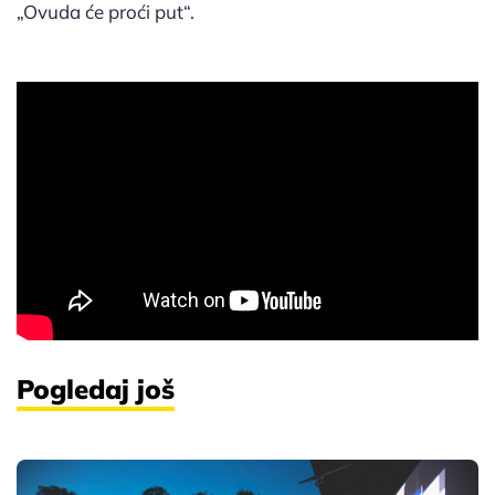
„Ovuda će proći put“.
Pogledaj još