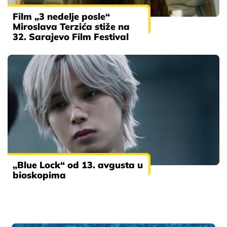
Film „3 nedelje posle“
Miroslava Terzića stiže na
32. Sarajevo Film Festival
„Blue Lock“ od 13. avgusta u
bioskopima