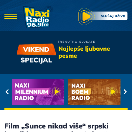
TRENUTNO SLUŠATE
Tose i Tony
Najlepše ljubavne
Lagala Nas Mala
pesme
Film „Sunce nikad više“ srpski