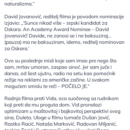
naturalizma.“
David Jovanović, reditelj filma je povodom nominacije
izjavio: „‘Sunce nikad više – srpski kandidat za
Oskara. An Academy Award Nominee – David
Jovanović! Davide, ne zanosi se i ne baksuziraj…
(pauza) ma ne baksuziram, idemo, reditelj nominovan
za Oskara.’
Ovo su poslednje misli koje sam imao pre nego što
sam, mrtav umoran, zaspao sinoć. Jer sam juče i
danas, od šest ujutru, radio na setu kao pomoćnik
režije na reklami za američke začine. U svakom
mogućem smislu te reči – POČELO JE.“
Radnja filma prati Vida, oca suočenog sa rudnikom
koji preti da mu proguta dom. Vid pronalazi
optimizam u maštovitoj i bajkovitoj perspektivi svog
sina, Duleta. Uloge u filmu tumače Dušan Jović,
Rastko Racić, Nataša Marković, Radovan Miljanić,