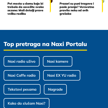
Pet mesta u domu koja bi
Prozori su puni tragova i
trebalo da osvežite svake
posle pranja? Verovatno
sezone: Mali detalji prave
pravite neku od ovih
veliku razliku
grešaka
Top pretraga na Naxi Portalu
Naxi radio uživo
Naxi kamere
Naxi Caffe radio
Naxi EX YU radio
Tekstovi pesama
Nagrade
Kako da slušam Naxi?