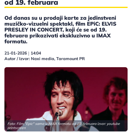
od 19. februara
Od danas su u prodaji karte za jedinstveni
muzičko-vizuelni spektakl, film EPiC: ELVIS
PRESLEY IN CONCERT, koji će se od 19.
februara prikazivati ekskluzivno u IMAX
formatu.
21-01-2026
14:04
|
Autor / Izvor: Naxi media, Taramount PR
Foto: Film "Epic" samo u IMAX formatu od 19. februara Izvor: youtube
printscreen