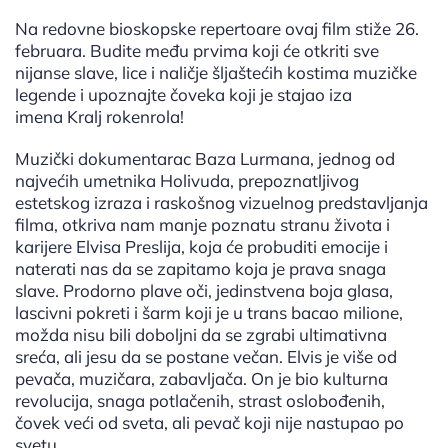
Na redovne bioskopske repertoare ovaj film stiže 26.
februara. Budite među prvima koji će otkriti sve
nijanse slave, lice i naličje šljaštećih kostima muzičke
legende i upoznajte čoveka koji je stajao iza
imena Kralj rokenrola!
Muzički dokumentarac Baza Lurmana, jednog od
najvećih umetnika Holivuda, prepoznatljivog
estetskog izraza i raskošnog vizuelnog predstavljanja
filma, otkriva nam manje poznatu stranu života i
karijere Elvisa Preslija, koja će probuditi emocije i
naterati nas da se zapitamo koja je prava snaga
slave. Prodorno plave oči, jedinstvena boja glasa,
lascivni pokreti i šarm koji je u trans bacao milione,
možda nisu bili doboljni da se zgrabi ultimativna
sreća, ali jesu da se postane večan. Elvis je više od
pevača, muzičara, zabavljača. On je bio kulturna
revolucija, snaga potlačenih, strast oslobođenih,
čovek veći od sveta, ali pevač koji nije nastupao po
svetu.