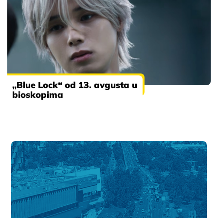
„Blue Lock“ od 13. avgusta u
bioskopima