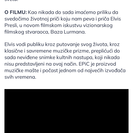
O FILMU:
Kao nikada do sada imaćemo priliku da
svedočimo životnoj priči koju nam peva i priča Elvis
Presli, u novom filmskom iskustvu vizionarskog
filmskog stvaraoca, Baza Lurmana.
Elvis vodi publiku kroz putovanje svog života, kroz
klasične i savremene muzičke prizme, preplićući do
sada neviđene snimke kultnih nastupa, koji nikada
nisu predstavljeni na ovaj način. EPiC je proizvod
muzičke mašte i počast jednom od najvećih izvođača
svih vremena.