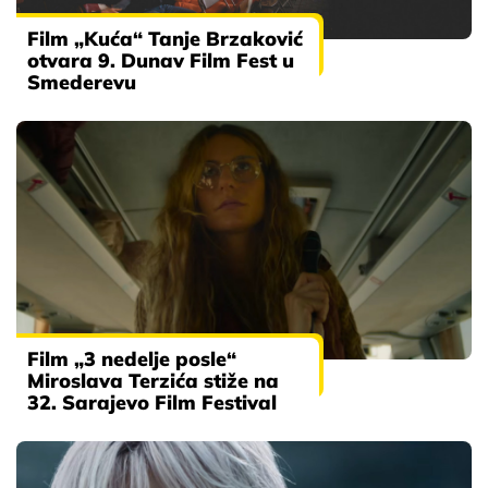
Film „Kuća“ Tanje Brzaković
otvara 9. Dunav Film Fest u
Smederevu
Film „3 nedelje posle“
Miroslava Terzića stiže na
32. Sarajevo Film Festival