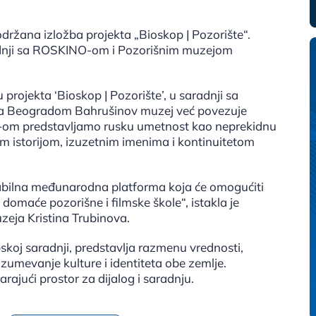
 održana izložba projekta „Bioskop | Pozorište“.
aradnji sa ROSKINO-om i Pozorišnim muzejom
u projekta ‘Bioskop | Pozorište’, u saradnji sa
a Beogradom Bahrušinov muzej već povezuje
O-om predstavljamo rusku umetnost kao neprekidnu
kom istorijom, izuzetnim imenima i kontinuitetom
tabilna međunarodna platforma koja će omogućiti
domaće pozorišne i filmske škole“, istakla je
eja Kristina Trubinova.
koj saradnji, predstavlja razmenu vrednosti,
azumevanje kulture i identiteta obe zemlje.
varajući prostor za dijalog i saradnju.