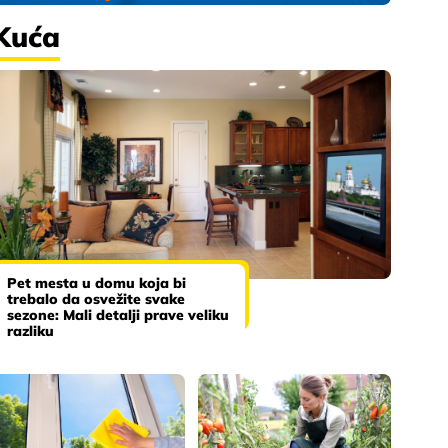
Kuća
Pet mesta u domu koja bi
trebalo da osvežite svake
sezone: Mali detalji prave veliku
razliku