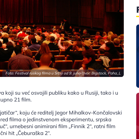
Foto: Festival ruskog filma u Srbiji od 9. juna Izvor: Bigstock, Paha_L
oji su već osvojili publiku kako u Rusiji, tako i u
kupno 21 film.
tičar“, koju će reditelj Jegor Mihalkov-Končalovski
ored filma o jedinstvenom eksperimentu, srpska
uč“, urnebesni animirani film „Finnik 2“, ratni film
ni hit „Čeburaška 2“.