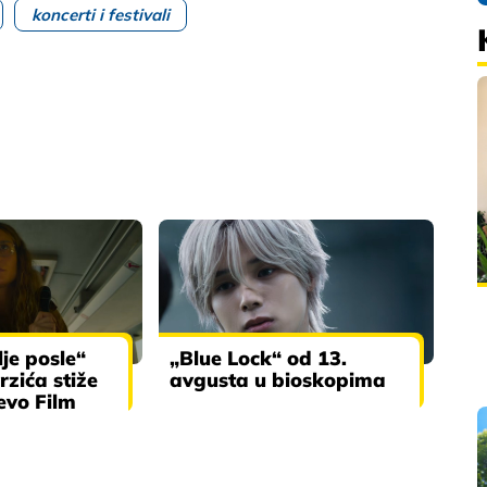
koncerti i festivali
lje posle“
„Blue Lock“ od 13.
rzića stiže
avgusta u bioskopima
evo Film