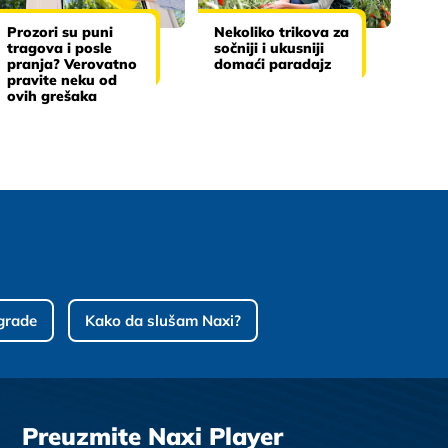
Prozori su puni
Nekoliko trikova za
tragova i posle
sočniji i ukusniji
pranja? Verovatno
domaći paradajz
pravite neku od
ovih grešaka
grade
Kako da slušam Naxi?
Preuzmite Naxi Player