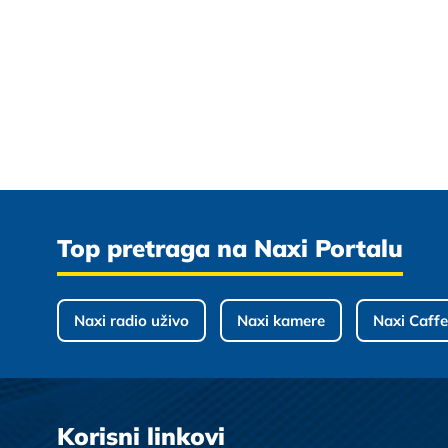
Top pretraga na Naxi Portalu
Naxi radio uživo
Naxi kamere
Naxi Caffe
Korisni linkovi