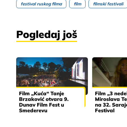
festival ruskog filma
film
filmski festivali
Pogledaj još
Film „Kuća“ Tanje
Film „3 nede
Brzaković otvara 9.
Miroslava Te
Dunav Film Fest u
na 32. Saraj
Smederevu
Festival