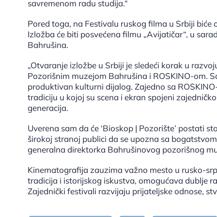
savremenom radu studija.“
Pored toga, na Festivalu ruskog filma u Srbiji biće
Izložba će biti posvećena filmu „Avijatičar“, u s
Bahrušina.
„Otvaranje izložbe u Srbiji je sledeći korak u razvoj
Pozorišnim muzejom Bahrušina i ROSKINO-om. S
produktivan kulturni dijalog. Zajedno sa ROSKIN
tradiciju u kojoj su scena i ekran spojeni zajednič
generacija.
Uverena sam da će ‘Bioskop | Pozorište’ postati s
širokoj stranoj publici da se upozna sa bogatstvom 
generalna direktorka Bahrušinovog pozorišnog muz
Kinematografija zauzima važno mesto u rusko-srps
tradicija i istorijskog iskustva, omogućava dublje r
Zajednički festivali razvijaju prijateljske odnose, st