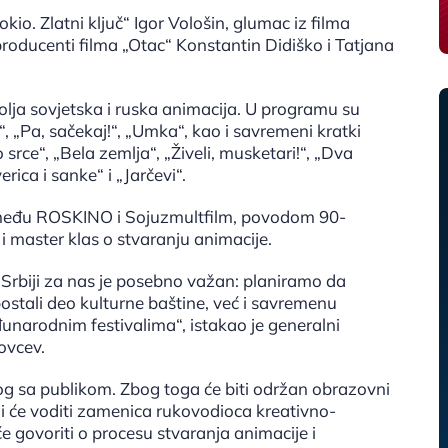
okio. Zlatni ključ“ Igor Vološin, glumac iz filma
producenti filma „Otac“ Konstantin Didiško i Tatjana
olja sovjetska i ruska animacija. U programu su
“, „Pa, sačekaj!“, „Umka“, kao i savremeni kratki
srce“, „Bela zemlja“, „Živeli, musketari!“, „Dva
rica i sanke“ i „Jarčevi“.
zmeđu ROSKINO i Sojuzmultfilm, povodom 90-
 i master klas o stvaranju animacije.
Srbiji za nas je posebno važan: planiramo da
ostali deo kulturne baštine, već i savremenu
unarodnim festivalima“, istakao je generalni
ovcev.
og sa publikom. Zbog toga će biti održan obrazovni
ji će voditi zamenica rukovodioca kreativno-
će govoriti o procesu stvaranja animacije i