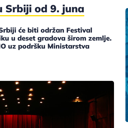
 Srbiji od 9. juna
rbiji će biti održan Festival
liku u deset gradova širom zemlje.
O uz podršku Ministarstva