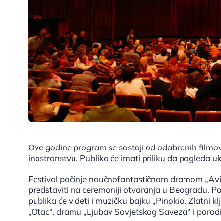
Ove godine program se sastoji od odabranih filmova k
inostranstvu. Publika će imati priliku da pogleda u
Festival počinje naučnofantastičnom dramom „Avija
predstaviti na ceremoniji otvaranja u Beogradu. P
publika će videti i muzičku bajku „Pinokio. Zlatni klj
„Otac“, dramu „Ljubav Sovjetskog Saveza“ i porodič