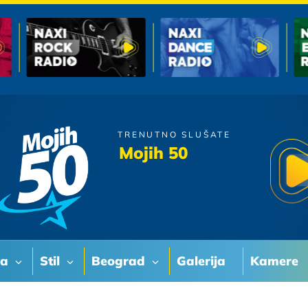
TRENUTNO SLUŠATE
Psihomodo Pop
Mojih 50
Ja volim samo sebe
va
Stil
Beograd
Galerija
Kamere