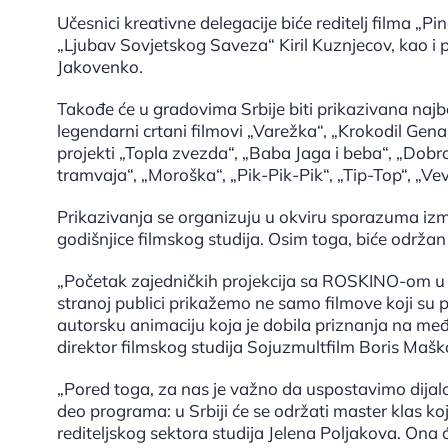
Učesnici kreativne delegacije biće reditelj filma „Pin
„Ljubav Sovjetskog Saveza“ Kiril Kuznjecov, kao i 
Jakovenko.
Takođe će u gradovima Srbije biti prikazivana najb
legendarni crtani filmovi „Varežka“, „Krokodil Gena
projekti „Topla zvezda“, „Baba Jaga i beba“, „Dobro 
tramvaja“, „Moroška“, „Pik-Pik-Pik“, „Tip-Top“, „Veve
Prikazivanja se organizuju u okviru sporazuma i
godišnjice filmskog studija. Osim toga, biće održan
„Početak zajedničkih projekcija sa ROSKINO-om u 
stranoj publici prikažemo ne samo filmove koji su p
autorsku animaciju koja je dobila priznanja na međ
direktor filmskog studija Sojuzmultfilm Boris Mašk
„Pored toga, za nas je važno da uspostavimo dijal
deo programa: u Srbiji će se održati master klas ko
rediteljskog sektora studija Jelena Poljakova. Ona 