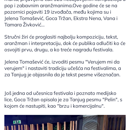
pop i zabavnim aranžmanima.Ove godine će se na
pozornici pojaviti 19 izvođača, među kojima su i
Jelena Tomašević, Goca Tržan, Ekstra Nena, Vana i
Tamara Živković…
Stručni žiri će proglasiti najbolju kompoziciju, tekst,
aranžman i interpretaciju, dok će publika odlučiti ko će
osvojiti prvu, drugu, a ko treće nagradu festivala.
Jelena Tomašević će, izvoditi pesmu "Verujem mi da
verujem" i nastaviti tradiciju učešća na festivalima, a
za Tanjug je objasnila da je tekst pesme višeznačan.
Još jedna od učesnica festivala i poznato medijsko
lice, Goca Tržan opisala je za Tanjug pesmu "Pelin", s
kojom će nastupiti, kao "brzu i komercijalnu".