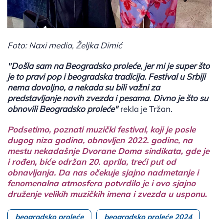
Foto: Naxi media, Željka Dimić
"
Došla sam na Beogradsko proleće, jer mi je super što
je to pravi pop i beogradska tradicija. Festival u Srbiji
nema dovoljno, a nekada su bili važni za
predstavljanje novih zvezda i pesama. Divno je što su
obnovili Beogradsko proleće"
rekla je Tržan.
Podsetimo, poznati muzički festival, koji je posle
dugog niza godina, obnovljen 2022. godine, na
mestu nekadašnje Dvorane Doma sindikata, gde je
i rođen, biće održan 20. aprila, treći put od
obnavljanja. Da nas očekuje sjajno nadmetanje i
fenomenalna atmosfera potvrdilo je i ovo sjajno
druženje velikih muzičkih imena i zvezda u usponu.
beogradsko proleće
beogradsko proleće 2024