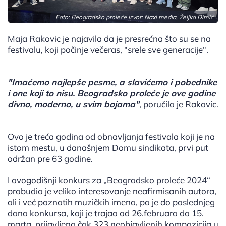
Foto: Beogradsko proleće Izvor: Naxi media, Željka Dimić
Maja Rakovic je najavila da je presrećna što su se na
festivalu, koji počinje večeras, "srele sve generacije".
"Imaćemo najlepše pesme, a slavićemo i pobednike
i one koji to nisu. Beogradsko proleće je ove godine
divno, moderno, u svim bojama"
, poručila je Rakovic.
Ovo je treća godina od obnavljanja festivala koji je na
istom mestu, u današnjem Domu sindikata, prvi put
održan pre 63 godine.
I ovogodišnji konkurs za „Beogradsko proleće 2024“
probudio je veliko interesovanje neafirmisanih autora,
ali i već poznatih muzičkih imena, pa je do poslednjeg
dana konkursa, koji je trajao od 26.februara do 15.
marta, prijavljeno čak 323 neobjavljenih kompozicija u