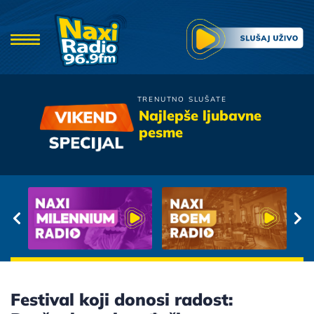
TRENUTNO SLUŠATE
Bajaga
Najlepše ljubavne
Tamara
pesme
Festival koji donosi radost: