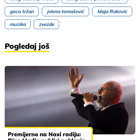
goca tržan
jelena tomašević
Maja Rakovic
muzika
zvezde
Pogledaj još
Premijerno na Naxi radiju: