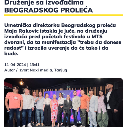
Druženje sa izvođačima
BEOGRADSKOG PROLEĆA
Umetnička direktorka Beogradskog proleća
Maja Rakovic istakla je juče, na druženju
izvođača pred početak festivala u MTS
dvorani, da ta manifestacija "treba da donese
radost" i izrazila uverenje da će tako i da
bude.
11-04-2024
13:41
|
Autor / Izvor: Naxi media, Tanjug