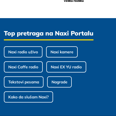
veliku razliku
Top pretraga na Naxi Portalu
Naxi radio uživo
Naxi kamere
Naxi Caffe radio
Naxi EX YU radio
Tekstovi pesama
Nagrade
Kako da slušam Naxi?