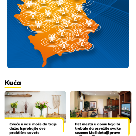
Kuća
Cveće u vazi može da traje
Pet mesta u domu koja bi
duže: Isprobajte ove
trebalo da osvežite svake
praktične savete
sezone: Mali detalji prave