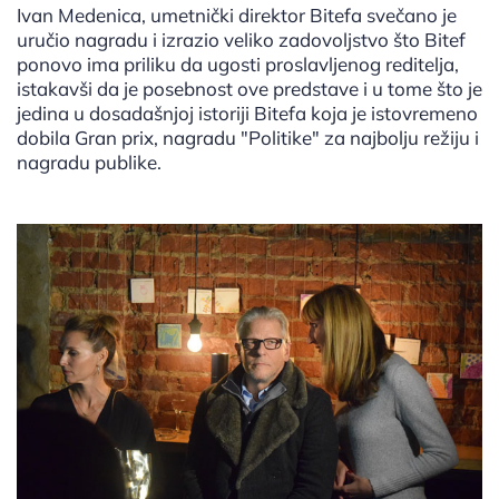
Ivan Medenica, umetnički direktor Bitefa svečano je
uručio nagradu i izrazio veliko zadovoljstvo što Bitef
ponovo ima priliku da ugosti proslavljenog reditelja,
istakavši da je posebnost ove predstave i u tome što je
jedina u dosadašnjoj istoriji Bitefa koja je istovremeno
dobila Gran prix, nagradu "Politike" za najbolju režiju i
nagradu publike.