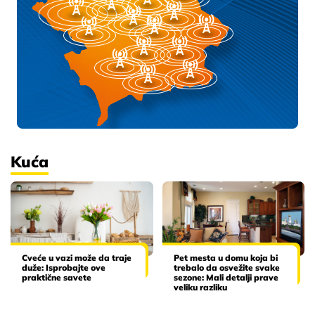
Kuća
Cveće u vazi može da traje
Pet mesta u domu koja bi
duže: Isprobajte ove
trebalo da osvežite svake
praktične savete
sezone: Mali detalji prave
veliku razliku