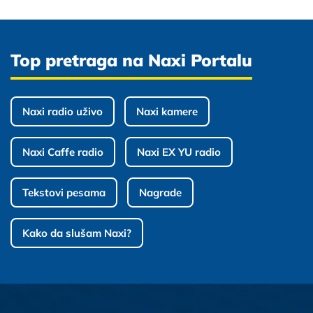
Top pretraga na Naxi Portalu
Naxi radio uživo
Naxi kamere
Naxi Caffe radio
Naxi EX YU radio
Tekstovi pesama
Nagrade
Kako da slušam Naxi?