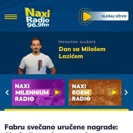
TRENUTNO SLUŠATE
Dino Merlin
Dan sa Milošem
Zauvijek ovako
Lazićem
Fabru svečano uručene nagrade: