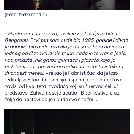
(Foto: Naxi media)
- Hvala vam na pozivu, uvek je zadovoljsvo biti u
Beogradu. Prvi put sam ovde bio 1985. godine i divno
je ponovo biti ovde. Pravilo je da sa sobom dovedem
jednog od članova svoje trupe, sada je to Ivana Jozić,
kao predstavnik grupe glumaca i plesača koja je
požrtvovano i posvećeno radila na predstavi tokom
dvanaest meseci. -
rekao je Fabr ističući da je kao
reditelj svestan da esencija uspeha jedne predstave
zavisi od kvaliteta izvođača koji su "nervna ćelija"
predstave. Zahvalnost je uputio i Bitef festivalu uz
želje da nastavi dalje i bude sve snažniji.