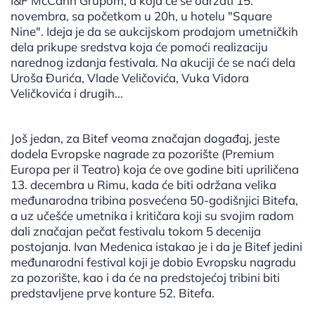
I&F McCann Grupom, a koja će se održati 15.
novembra, sa početkom u 20h, u hotelu "Square
Nine". Ideja je da se aukcijskom prodajom umetničkih
dela prikupe sredstva koja će pomoći realizaciju
narednog izdanja festivala. Na akuciji će se naći dela
Uroša Đurića, Vlade Veličovića, Vuka Vidora
Veličkovića i drugih...
Još jedan, za Bitef veoma značajan događaj, jeste
dodela Evropske nagrade za pozorište (Premium
Europa per il Teatro) koja će ove godine biti upriličena
13. decembra u Rimu, kada će biti održana velika
međunarodna tribina posvećena 50-godišnjici Bitefa,
a uz učešće umetnika i kritičara koji su svojim radom
dali značajan pečat festivalu tokom 5 decenija
postojanja. Ivan Medenica istakao je i da je Bitef jedini
međunarodni festival koji je dobio Evropsku nagradu
za pozorište, kao i da će na predstojećoj tribini biti
predstavljene prve konture 52. Bitefa.