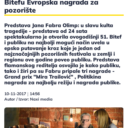
Bitefu Evropska nagrada za
pozorište
Predstava Jana Fabra Olimp: u slavu kulta
tragedije - predstava od 24 sata
spektakularno je otvorila ovogodišnji 51. Bitef
i publiku na najbolji mogući način uvela u
epsko putovanje kroz koje je jedan od
najznačajnijih pozorišnih festivala u zemlji i
regionu ove godine poveo publiku. Predstava
flamanskog reditelja osvojila je kako publiku,
tako i žiri pa su Fabru pripale tri nagrade -
Grand prix "Mira Trailović" , Politikina
nagrada za najbolju režiju i nagrada publike.
10-11-2017
14:56
|
Autor / Izvor: Naxi media