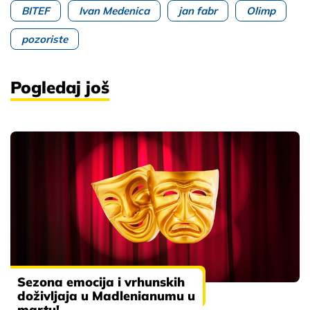
BITEF
Ivan Medenica
jan fabr
Olimp
pozoriste
Pogledaj još
Sezona emocija i vrhunskih
doživljaja u Madlenianumu u
martu!