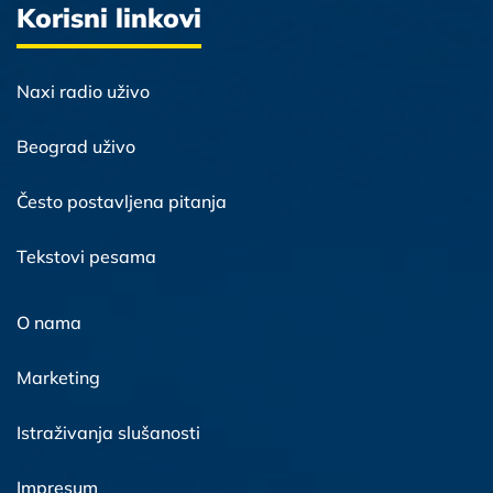
Korisni linkovi
Naxi radio uživo
Beograd uživo
Često postavljena pitanja
Tekstovi pesama
O nama
Marketing
Istraživanja slušanosti
Impresum