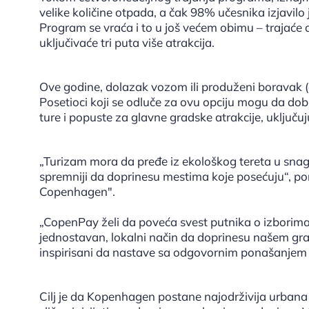
velike količine otpada, a čak 98% učesnika izjavilo
Program se vraća i to u još većem obimu – trajaće 
uključivaće tri puta više atrakcija.
Ove godine, dolazak vozom ili produženi boravak (č
Posetioci koji se odluče za ovu opciju mogu da dob
ture i popuste za glavne gradske atrakcije, uključ
„Turizam mora da pređe iz ekološkog tereta u snagu
spremniji da doprinesu mestima koje posećuju“, p
Copenhagen".
„CopenPay želi da poveća svest putnika o izborima
jednostavan, lokalni način da doprinesu našem gra
inspirisani da nastave sa odgovornim ponašanjem 
Cilj je da Kopenhagen postane najodrživija urbana d