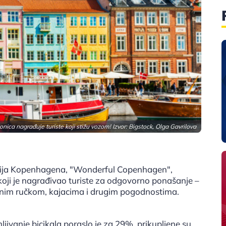
onica nagrađuje turiste koji stižu vozom! Izvor: Bigstock, Olga Gavrilova
zacija Kopenhagena, "Wonderful Copenhagen",
ji je nagrađivao turiste za odgovorno ponašanje –
atnim ručkom, kajacima i drugim pogodnostima.
ivanje bicikala poraslo je za 29%, prikupljene su