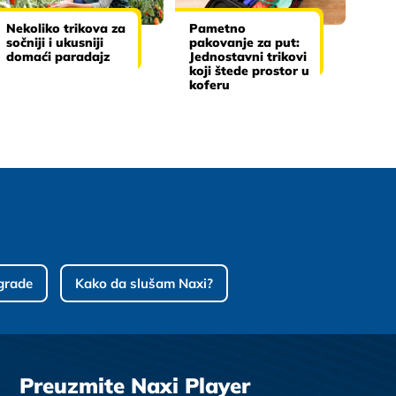
Nekoliko trikova za
Pametno
sočniji i ukusniji
pakovanje za put:
domaći paradajz
Jednostavni trikovi
koji štede prostor u
koferu
grade
Kako da slušam Naxi?
Preuzmite Naxi Player