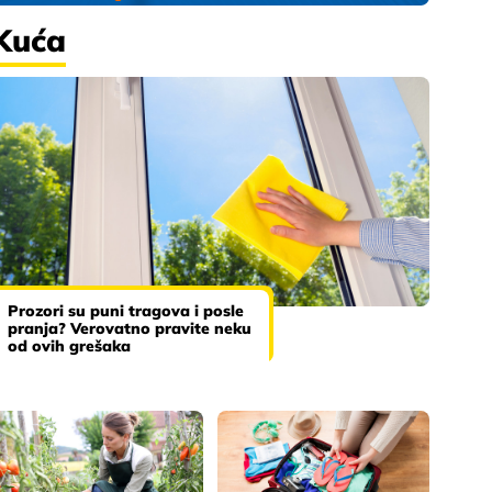
Kuća
Prozori su puni tragova i posle
pranja? Verovatno pravite neku
od ovih grešaka