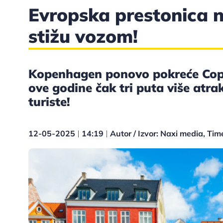
Evropska prestonica n
stižu vozom!
Kopenhagen ponovo pokreće Cope
ove godine čak tri puta više atra
turiste!
12-05-2025
14:19
Autor / Izvor: Naxi media, Tim
|
|