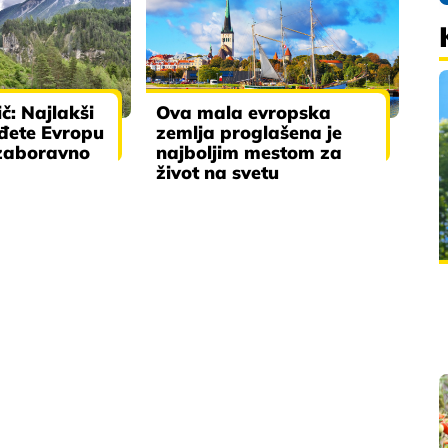
ič: Najlakši
Ova mala evropska
iđete Evropu
zemlja proglašena je
ezaboravno
najboljim mestom za
život na svetu