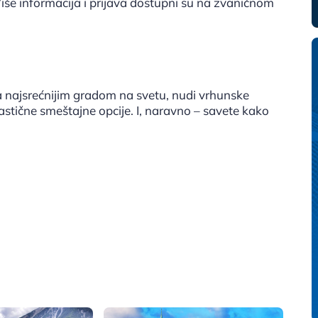
Više informacija i prijava dostupni su na zvaničnom
 najsrećnijim gradom na svetu, nudi vrhunske
tastične smeštajne opcije. I, naravno – savete kako