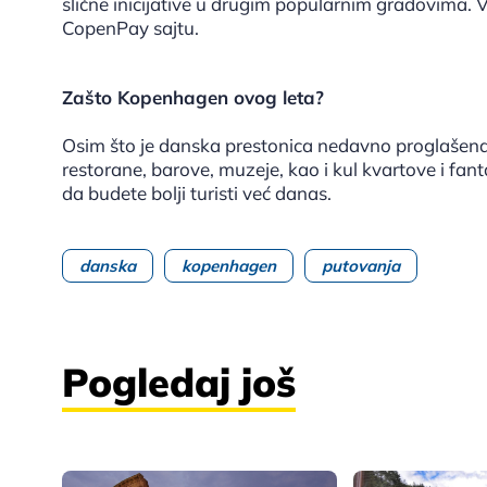
slične inicijative u drugim popularnim gradovima. 
CopenPay sajtu.
Zašto Kopenhagen ovog leta?
Osim što je danska prestonica nedavno proglašena
restorane, barove, muzeje, kao i kul kvartove i fan
da budete bolji turisti već danas.
danska
kopenhagen
putovanja
Pogledaj još