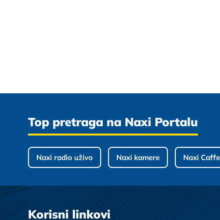
Top pretraga na Naxi Portalu
Naxi radio uživo
Naxi kamere
Naxi Caffe
Korisni linkovi