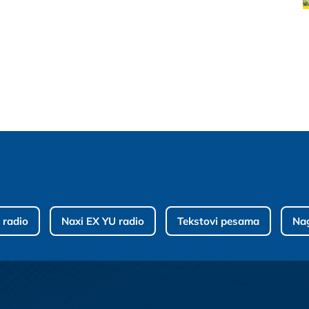
 radio
Naxi EX YU radio
Tekstovi pesama
Na