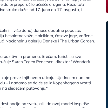
 je da bi preporučilo učešće drugima. Rezultat?
dvostruko duže, od 17. juna do 17. avgusta, i
etiri ili više dana) donose dodatne popuste.
iju besplatne vožnje biciklom, časove joge, vođene
ujući Nacionalnu galeriju Danske i The Urban Garden.
 pozitivnih promena. Srećom, turisti su sve
oručuje Søren Tegen Pedersen, direktor "Wonderful
 koje prave i njihovom uticaju. Ujedno im nudimo
du – i nadamo se da će se iz Kopenhagena vratiti
i na sledećem putovanju.“
estinacija na svetu, ali i da ovaj model inspiriše