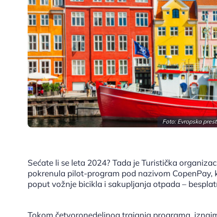
Foto: Evropska prest
Sećate li se leta 2024? Tada je Turistička organi
pokrenula pilot-program pod nazivom CopenPay, ko
poput vožnje bicikla i sakupljanja otpada – bespl
Tokom četvoronedeljnog trajanja programa, iznajmlj