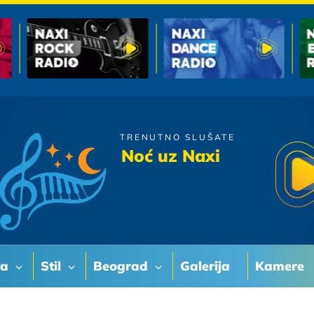
TRENUTNO SLUŠATE
Zabranjeno Pusenje
Noć uz Naxi
Djevojcice Kojima Mirise
Koza
va
Stil
Beograd
Galerija
Kamere