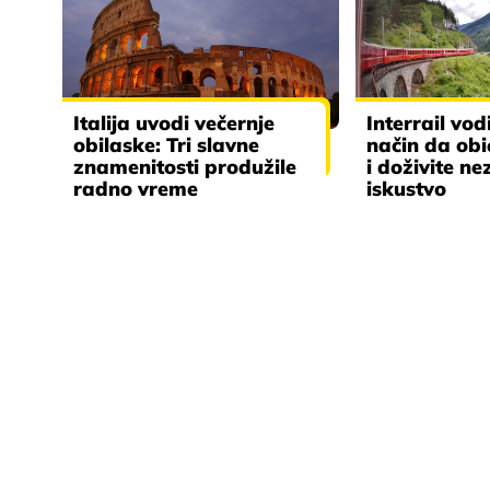
Italija uvodi večernje
Interrail vod
obilaske: Tri slavne
način da ob
znamenitosti produžile
i doživite n
radno vreme
iskustvo