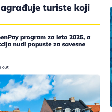
agrađuje turiste koji
nPay program za leto 2025, a
kcija nudi popuste za savesne
e out