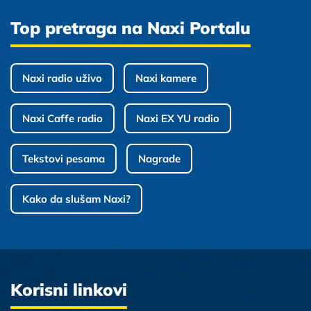
Top pretraga na Naxi Portalu
Naxi radio uživo
Naxi kamere
Naxi Caffe radio
Naxi EX YU radio
Tekstovi pesama
Nagrade
Kako da slušam Naxi?
Korisni linkovi