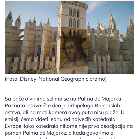
(Foto: Disney-National Geographic promo)
Sa priče o vinima selimo se na Palma de Majorku.
Poznato letovalište deo je arhipelaga Balearskih
ostrva, ali na meti kamera ovog puta nisu plaže. U
emisiji ćemo videti jednu od najvećih katedrala
Evrope. Iako katedrala nikome nije prva asocijacija na
pomen Palma de Majorke, a kada govorimo o