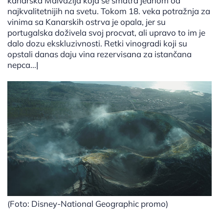
kanarska Malvazija koja se smatra jednom od
najkvalitetnijih na svetu. Tokom 18. veka potražnja za
vinima sa Kanarskih ostrva je opala, jer su
portugalska doživela svoj procvat, ali upravo to im je
dalo dozu ekskluzivnosti. Retki vinogradi koji su
opstali danas daju vina rezervisana za istančana
nepca...|
(Foto: Disney-National Geographic promo)