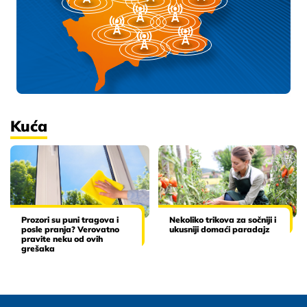
Kuća
Prozori su puni tragova i
Nekoliko trikova za sočniji i
posle pranja? Verovatno
ukusniji domaći paradajz
pravite neku od ovih
grešaka