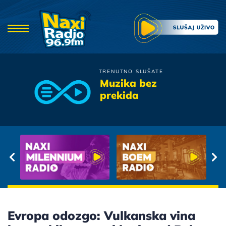
TRENUTNO SLUŠATE
Moby Dick
Muzika bez
Ulica I Broj
prekida
Evropa odozgo: Vulkanska vina