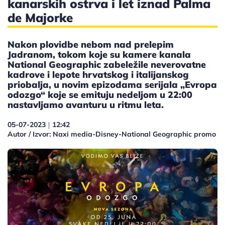
kanarskih ostrva i let iznad Palma
de Majorke
Nakon plovidbe nebom nad prelepim
Jadranom, tokom koje su kamere kanala
National Geographic zabeležile neverovatne
kadrove i lepote hrvatskog i italijanskog
priobalja, u novim epizodama serijala „Evropa
odozgo“ koje se emituju nedeljom u 22:00
nastavljamo avanturu u ritmu leta.
05-07-2023
12:42
|
Autor / Izvor: Naxi media-Disney-National Geographic promo