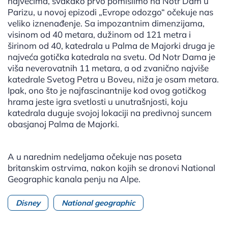
najvećima, svakako prvo pomislimo na Notr Dam u
Parizu, u novoj epizodi „Evrope odozgo“ očekuje nas
veliko iznenađenje. Sa impozantnim dimenzijama,
visinom od 40 metara, dužinom od 121 metra i
širinom od 40, katedrala u Palma de Majorki druga je
najveća gotička katedrala na svetu. Od Notr Dama je
viša neverovatnih 11 metara, a od zvanično najviše
katedrale Svetog Petra u Boveu, niža je osam metara.
Ipak, ono što je najfascinantnije kod ovog gotičkog
hrama jeste igra svetlosti u unutrašnjosti, koju
katedrala duguje svojoj lokaciji na predivnoj suncem
obasjanoj Palma de Majorki.
A u narednim nedeljama očekuje nas poseta
britanskim ostrvima, nakon kojih se dronovi National
Geographic kanala penju na Alpe.
Disney
National geographic