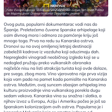
Foto: Evropa odozgo: Vulkanska vina kanarskih ostrva i let iznad Palma
de Majorke Izvor: Disney-National Geographic promo
Ovog puta, popularni dokumentarac vodi nas do
Španije. Preletećemo čuvene španske arhipelage koji
osim divnog mora i odmora za pamćenje kriju još
mnogo toga. Prva na redu su Kanarska ostrva.
Dronovi su na ovoj omiljenoj letnjoj destinaciji
zabeležili kadrove iz vazduha koji oduzimaju dah.
Nepregledni vinogradi neobičnog izgleda koji se u
nedogled pružaju preko vulkanskih obronaka
najčešće nisu na listi atrakcija turista koji ovde dolaze,
pre svega, zbog mora. Vino vjerovatno nije prva vizija
koja vam pada na pamet kada pomislite na Kanarska
ostrva. Međutim, ovaj suncem obasjan arhipelag ima
kulturu proizvodnje vina vulkanskog porekla dugu
sedam vekova. Kanarska vina su snažna i slatka, a
njihov izvoz u Evropu, Aziju i Ameriku počeo je još sa
španskom kolonizacijom ovih ostrva. Popularna je i