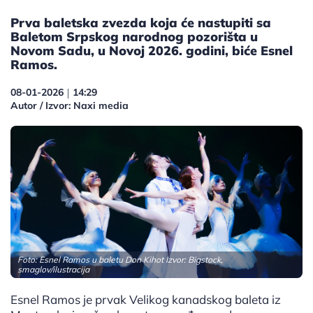
Prva baletska zvezda koja će nastupiti sa
Baletom Srpskog narodnog pozorišta u
Novom Sadu, u Novoj 2026. godini, biće Esnel
Ramos.
08-01-2026
14:29
|
Autor / Izvor: Naxi media
Foto: Esnel Ramos u baletu Don Kihot Izvor: Bigstock,
smaglov/ilustracija
Esnel Ramos je prvak Velikog kanadskog baleta iz