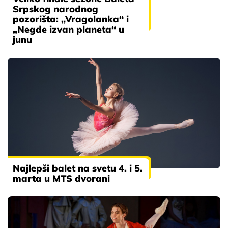
Srpskog narodnog
pozorišta: „Vragolanka“ i
„Negde izvan planeta“ u
junu
Najlepši balet na svetu 4. i 5.
marta u MTS dvorani