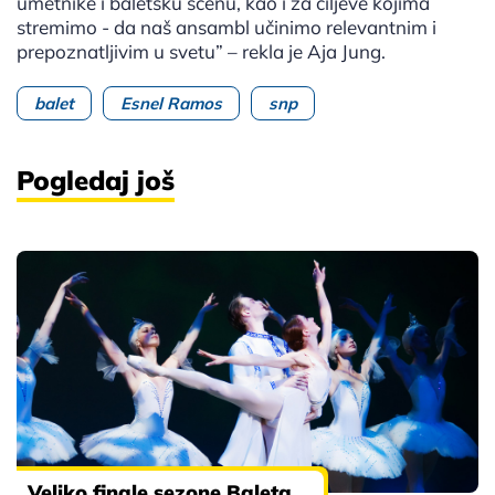
umetnike i baletsku scenu, kao i za ciljeve kojima
stremimo - da naš ansambl učinimo relevantnim i
prepoznatljivim u svetu” – rekla je Aja Jung.
balet
Esnel Ramos
snp
Pogledaj još
Veliko finale sezone Baleta