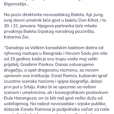
Bigoncetija…
Na poziv direktorke novosadskog Baleta, Aje Jung,
ovaj slavni umetnik biće gost u baletu Don Kihot, i to
30. i 31. januara. Njegova partnerka biće mlada
prvakinja Baleta Srpskog narodnog pozorišta,
Katarina Zec.
“Saradnja sa Velikim kanadskim baletom datira od
njihovog nastupa u Beogradu i Novom Sadu pre više
od 15 godina, kada je ovu trupu vodio moj veliki
prijatelj, Gradimir Pankov. Danas ostvarujemo
drugačiju, a opet dragocenu razmenu, sa novom
upravom ove institucije. Esnel Ramos, kubanski igrač
izuzetne scenske harizme i sjajne biografije, dolazi
prvi put u Srbiju. Kako bi se upoznao sa našom
scenom i umetnicima, ali i koreografskom postavkom
Đule Harangoza, on će biti naš gost nešto duže od
uobičajenog. Na radost novosadske i srpske publike,
dolazak Esnela Ramosa je podjednako važan za naše