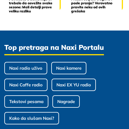
trebalo da osvežite svake
posle pranja? Verovatno
sezone: Mali detalji prave
pravite neku od ovih
veliku razliku
grešaka
Top pretraga na Naxi Portalu
Naxi radio uživo
Naxi kamere
Naxi Caffe radio
Naxi EX YU radio
Tekstovi pesama
Nagrade
Kako da slušam Naxi?