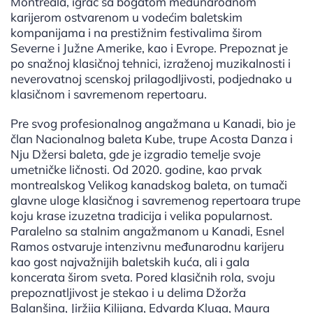
Montreala, igrač sa bogatom međunarodnom
karijerom ostvarenom u vodećim baletskim
kompanijama i na prestižnim festivalima širom
Severne i Južne Amerike, kao i Evrope. Prepoznat je
po snažnoj klasičnoj tehnici, izraženoj muzikalnosti i
neverovatnoj scenskoj prilagodljivosti, podjednako u
klasičnom i savremenom repertoaru.
Pre svog profesionalnog angažmana u Kanadi, bio je
član Nacionalnog baleta Kube, trupe Acosta Danza i
Nju Džersi baleta, gde je izgradio temelje svoje
umetničke ličnosti. Od 2020. godine, kao prvak
montrealskog Velikog kanadskog baleta, on tumači
glavne uloge klasičnog i savremenog repertoara trupe
koju krase izuzetna tradicija i velika popularnost.
Paralelno sa stalnim angažmanom u Kanadi, Esnel
Ramos ostvaruje intenzivnu međunarodnu karijeru
kao gost najvažnijih baletskih kuća, ali i gala
koncerata širom sveta. Pored klasičnih rola, svoju
prepoznatljivost je stekao i u delima Džorža
Balanšina, Jiržija Kilijana, Edvarda Kluga, Maura