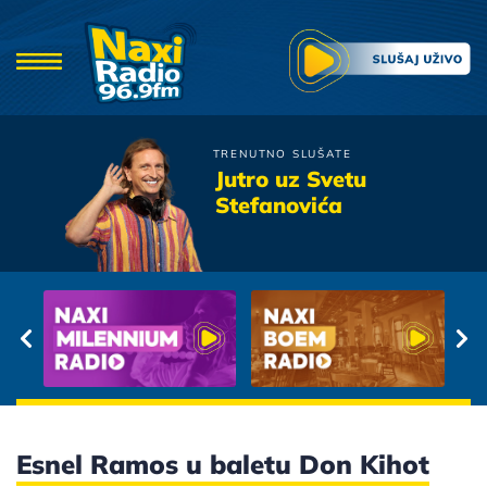
TRENUTNO SLUŠATE
Aleksandra Radovic
Jutro uz Svetu
Proslo me je
Stefanovića
Esnel Ramos u baletu Don Kihot