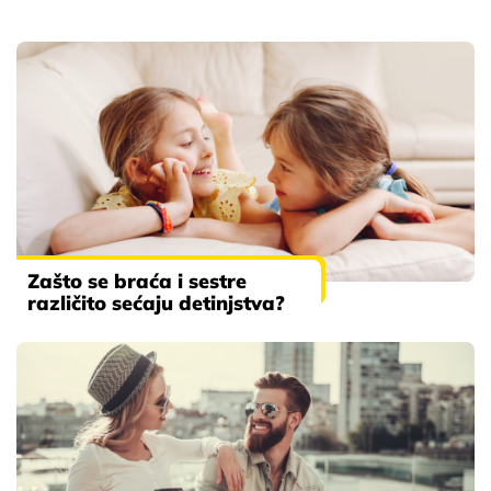
Zašto se braća i sestre
različito sećaju detinjstva?