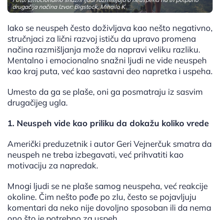
drugačija načina Izvor: Bigstock, Mihailo K
Iako se neuspeh često doživljava kao nešto negativno,
stručnjaci za lični razvoj ističu da upravo promena
načina razmišljanja može da napravi veliku razliku.
Mentalno i emocionalno snažni ljudi ne vide neuspeh
kao kraj puta, već kao sastavni deo napretka i uspeha.
Umesto da ga se plaše, oni ga posmatraju iz sasvim
drugačijeg ugla.
1. Neuspeh vide kao priliku da dokažu koliko vrede
Američki preduzetnik i autor Geri Vejnerčuk smatra da
neuspeh ne treba izbegavati, već prihvatiti kao
motivaciju za napredak.
Mnogi ljudi se ne plaše samog neuspeha, već reakcije
okoline. Čim nešto pođe po zlu, često se pojavljuju
komentari da neko nije dovoljno sposoban ili da nema
ono što je potrebno za uspeh.