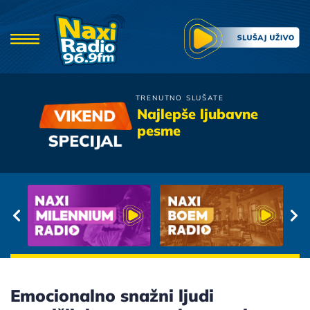
TRENUTNO SLUŠATE
Valentino
Najlepše ljubavne
Oka Tvoja Dva
pesme
Emocionalno snažni ljudi