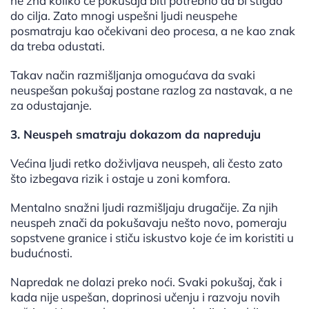
ne zna koliko će pokušaja biti potrebno da bi stigao
do cilja. Zato mnogi uspešni ljudi neuspehe
posmatraju kao očekivani deo procesa, a ne kao znak
da treba odustati.
Takav način razmišljanja omogućava da svaki
neuspešan pokušaj postane razlog za nastavak, a ne
za odustajanje.
3. Neuspeh smatraju dokazom da napreduju
Većina ljudi retko doživljava neuspeh, ali često zato
što izbegava rizik i ostaje u zoni komfora.
Mentalno snažni ljudi razmišljaju drugačije. Za njih
neuspeh znači da pokušavaju nešto novo, pomeraju
sopstvene granice i stiču iskustvo koje će im koristiti u
budućnosti.
Napredak ne dolazi preko noći. Svaki pokušaj, čak i
kada nije uspešan, doprinosi učenju i razvoju novih