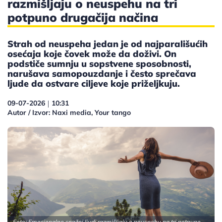
razmišljaju o neuspehu na tri
potpuno drugačija načina
Strah od neuspeha jedan je od najparališućih
osećaja koje čovek može da doživi. On
podstiče sumnju u sopstvene sposobnosti,
narušava samopouzdanje i često sprečava
ljude da ostvare ciljeve koje priželjkuju.
09-07-2026
10:31
|
Autor / Izvor: Naxi media, Your tango
Foto: Emocionalno snažni ljudi razmišljaju o neuspehu na tri potpuno