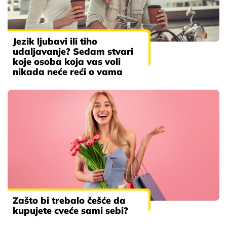
Jezik ljubavi ili tiho
udaljavanje? Sedam stvari
koje osoba koja vas voli
nikada neće reći o vama
Zašto bi trebalo češće da
kupujete cveće sami sebi?