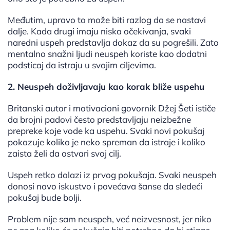
Međutim, upravo to može biti razlog da se nastavi
dalje. Kada drugi imaju niska očekivanja, svaki
naredni uspeh predstavlja dokaz da su pogrešili. Zato
mentalno snažni ljudi neuspeh koriste kao dodatni
podsticaj da istraju u svojim ciljevima.
2. Neuspeh doživljavaju kao korak bliže uspehu
Britanski autor i motivacioni govornik Džej Šeti ističe
da brojni padovi često predstavljaju neizbežne
prepreke koje vode ka uspehu. Svaki novi pokušaj
pokazuje koliko je neko spreman da istraje i koliko
zaista želi da ostvari svoj cilj.
Uspeh retko dolazi iz prvog pokušaja. Svaki neuspeh
donosi novo iskustvo i povećava šanse da sledeći
pokušaj bude bolji.
Problem nije sam neuspeh, već neizvesnost, jer niko