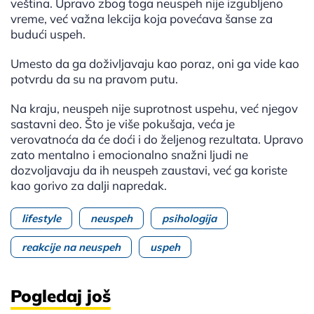
veština. Upravo zbog toga neuspeh nije izgubljeno
vreme, već važna lekcija koja povećava šanse za
budući uspeh.
Umesto da ga doživljavaju kao poraz, oni ga vide kao
potvrdu da su na pravom putu.
Na kraju, neuspeh nije suprotnost uspehu, već njegov
sastavni deo. Što je više pokušaja, veća je
verovatnoća da će doći i do željenog rezultata. Upravo
zato mentalno i emocionalno snažni ljudi ne
dozvoljavaju da ih neuspeh zaustavi, već ga koriste
kao gorivo za dalji napredak.
lifestyle
neuspeh
psihologija
reakcije na neuspeh
uspeh
Pogledaj još