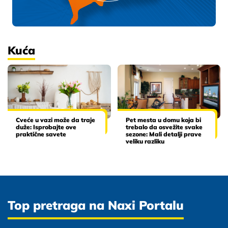
Kuća
Cveće u vazi može da traje
Pet mesta u domu koja bi
duže: Isprobajte ove
trebalo da osvežite svake
praktične savete
sezone: Mali detalji prave
veliku razliku
Top pretraga na Naxi Portalu