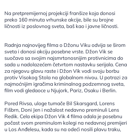
Na pretpremijernoj projekciji franšize koja donosi
preko 160 minuta vrhunske akcije, bile su brojne
ličnosti iz poslovnog sveta, baš kao i javne ličnosti.
Radnja najnovijeg filma o Džonu Viku odvija se širom
sveta i donosi akciju posebne vrste. Džon Vik se
suočava sa svojim najsmrtonosnijim protivnicima do
sada u nadolazećem četvrtom nastavku serijala. Cena
za njegovu glavu raste i Džon Vik vodi svoju borbu
protiv Visokog Stola na globalnom nivou. U potrazi za
najmoćnijim igračima kriminalnog podzemnog sveta,
film vodi gledaoce u Njujork, Pariz, Osaku i Berlin.
Pored Rivsa, uloge tumače Bil Skarsgard, Lorens
Fišbrn, Doni Jen i nažalost nedavno preminuli Lens
Redik. Cela ekipa Džon Vik 4 filma odala je posebnu
počast svom preminulom kolegi na nedavnoj premijeri
u Los Anđelesu, kada su na odeći nosili plavu traku,