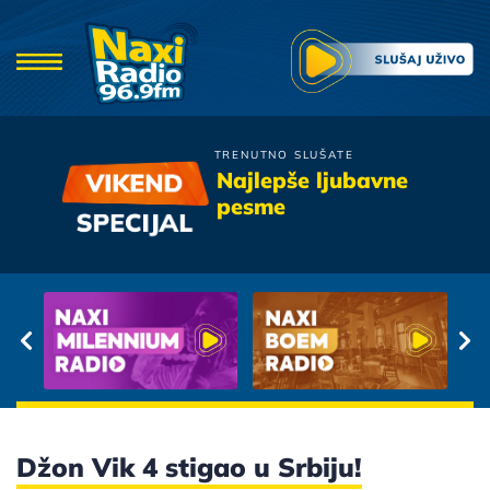
TRENUTNO SLUŠATE
Boris Rezak
Najlepše ljubavne
Lastavica
pesme
Džon Vik 4 stigao u Srbiju!