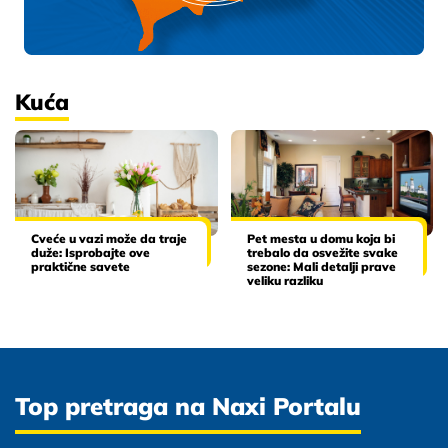
Kuća
Cveće u vazi može da traje
Pet mesta u domu koja bi
duže: Isprobajte ove
trebalo da osvežite svake
praktične savete
sezone: Mali detalji prave
veliku razliku
Top pretraga na Naxi Portalu