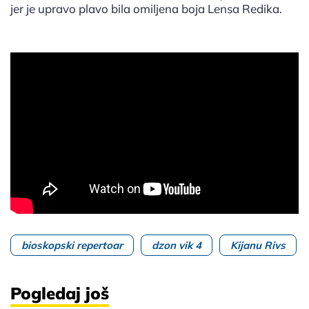
jer je upravo plavo bila omiljena boja Lensa Redika.
bioskopski repertoar
dzon vik 4
Kijanu Rivs
Pogledaj još