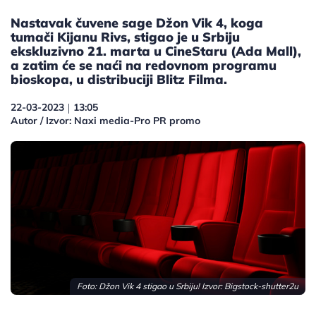
Nastavak čuvene sage Džon Vik 4, koga
tumači Kijanu Rivs, stigao je u Srbiju
ekskluzivno 21. marta u CineStaru (Ada Mall),
a zatim će se naći na redovnom programu
bioskopa, u distribuciji Blitz Filma.
22-03-2023
13:05
|
Autor / Izvor: Naxi media-Pro PR promo
Foto: Džon Vik 4 stigao u Srbiju! Izvor: Bigstock-shutter2u