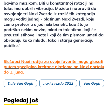
bavimo muzikom. Biti u konstantnoj rotaciji na
talasima dobrih vibracija. Možete i napraviti da
osvajanje tri Naxi Zvezde iz različitih kategorija
mogu voditi jednoj - platinum Naxi Zvezdi, koju
ćemo pretvoriti u još neki benefit, kao što je
podrška nekim novim, mladim talentima, koji će
preuzeti stihove i note i koji će tim pismom umeti da
obraduju kako mlađu, tako i stariju generaciju
publike."
Slušaoci Naxi radija za svoje favorite mogu glasati
putem specijalno kreirane platfome na Naxi portalu
do 3. juna.
Đule Van Gogh
naxi zvezda 2022
Van Gogh
Pogledaj još