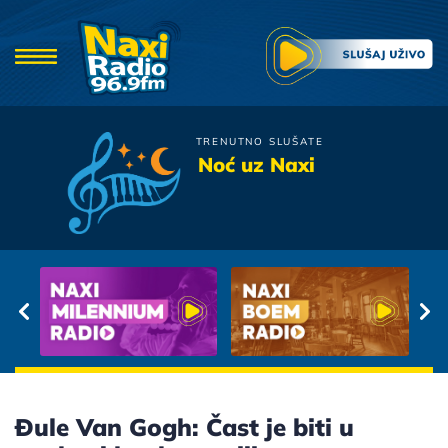
TRENUTNO SLUŠATE
Frajle
Noć uz Naxi
Ich Liebe Dich
Đule Van Gogh: Čast je biti u