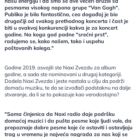
našu energiju i da smo se dve večeri družili sa
pesmama visokog napona grupe "Van Gogh".
Publika je bila fantastična, ceo događaj je bio
drugačiji od svakog prethodnog koncerta i čast je
biti u ovakvoj konkurenciji kakva je za koncert
godine. Na koga god padne "srećni prst",
radujemo se, kako našem, tako i uspehu
poštovanih kolega."
Godine 2019. osvojili ste Naxi Zvezdu za album
godine, a sada ste nominovani u drugoj kategoriji.
Dodela Naxi Zvezda i jeste nastala u cilju da podrži
domaću muziku, te da se izvođači podstaknu na dalje
stvaranje, da li se to pokazuje kao verodostojno?
"Sama činjenica da Naxi radio daje podršku
domaćoj muzici i da pušta pesme koje ljudi vole, da
prepoznaje dobre pesme koje će ostaviti i ostavljaju
trag u vremenu je najveća nagrada za nas koji se