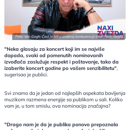
Foto: Van Gogh: Čast je biti u ovakvoj konkurenciji Izvor: Naxi media
"Neka glasaju za koncert koji im se najviše
dopada, svaki od pomenutih nominovanih
izvođača zaslužuje respekt i poštovanje, tako da
izaberite koncert godine po vašem senzibilitetu"
,
sugerisao je publici.
Svi znamo da je jedan od najlepših aspekata bavljenja
muzikom razmena energije sa publikom u sali. Koliko
vam je, u tom smislu, ova nominacija značajna?
"Drago nam je da je publika ponovo prepoznala