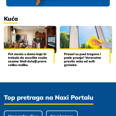
Kuća
Pet mesta u domu koja bi
Prozori su puni tragova i
trebalo da osvežite svake
posle pranja? Verovatno
sezone: Mali detalji prave
pravite neku od ovih
veliku razliku
grešaka
Top pretraga na Naxi Portalu