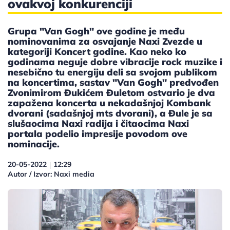
ovakvoj konkurenciji
Grupa "Van Gogh" ove godine je među
nominovanima za osvajanje Naxi Zvezde u
kategoriji Koncert godine. Kao neko ko
godinama neguje dobre vibracije rock muzike i
nesebično tu energiju deli sa svojom publikom
na koncertima, sastav "Van Gogh" predvođen
Zvonimirom Đukićem Đuletom ostvario je dva
zapažena koncerta u nekadašnjoj Kombank
dvorani (sadašnjoj mts dvorani), a Đule je sa
slušaocima Naxi radija i čitaocima Naxi
portala podelio impresije povodom ove
nominacije.
20-05-2022
12:29
|
Autor / Izvor: Naxi media