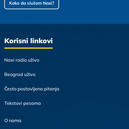
Kako da slušam Naxi?
Korisni linkovi
Naxi radio uživo
Beograd uživo
Često postavljena pitanja
Tekstovi pesama
O nama