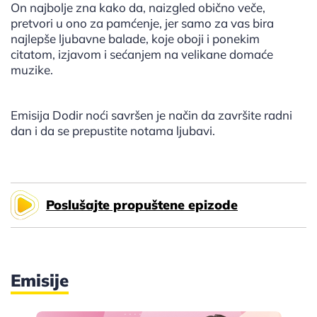
On najbolje zna kako da, naizgled obično veče,
pretvori u ono za pamćenje, jer samo za vas bira
najlepše ljubavne balade, koje oboji i ponekim
citatom, izjavom i sećanjem na velikane domaće
muzike.
Emisija Dodir noći savršen je način da završite radni
dan i da se prepustite notama ljubavi.
Poslušajte propuštene epizode
Emisije