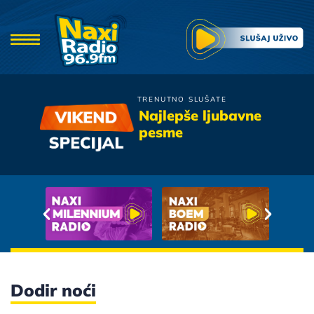
TRENUTNO SLUŠATE
Zana
Najlepše ljubavne
Mladicu Moj
pesme
Dodir noći