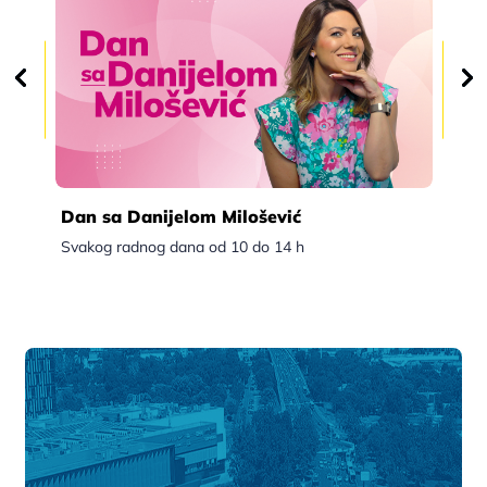
Dan sa Danijelom Milošević
Po
Svakog radnog dana od 10 do 14 h
Sva