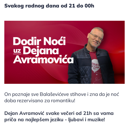
Svakog radnog dana od 21 do 00h
On poznaje sve Balaševićeve stihove i zna da je noć
doba rezervisano za romantiku!
Dejan Avramović svake večeri od 21h sa vama
priča na najlepšem jeziku - ljubavi i muzike!