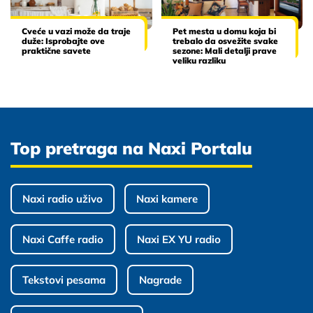
Cveće u vazi može da traje
Pet mesta u domu koja bi
duže: Isprobajte ove
trebalo da osvežite svake
praktične savete
sezone: Mali detalji prave
veliku razliku
Top pretraga na Naxi Portalu
Naxi radio uživo
Naxi kamere
Naxi Caffe radio
Naxi EX YU radio
Tekstovi pesama
Nagrade