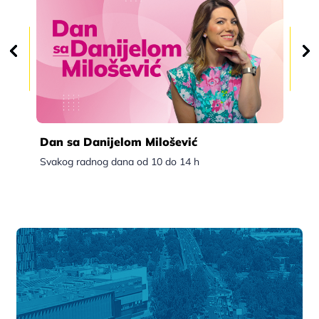
Dan sa Danijelom Milošević
Po
Svakog radnog dana od 10 do 14 h
Sva