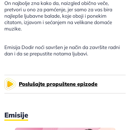
On najbolje zna kako da, naizgled obično veče,
pretvori u ono za pamćenje, jer samo za vas bira
najlepše ljubavne balade, koje oboji i ponekim
citatom, izjavom i sećanjem na velikane domaće
muzike.
Emisija Dodir noći savršen je način da završite radni
dan i da se prepustite notama ljubavi.
Poslušajte propuštene epizode
Emisije