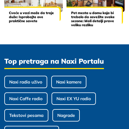
Cveće u vazi može da traje
Pet mesta u domu koja bi
duže: Isprobajte ove
trebalo da osvežite svake
praktične savete
sezone: Mali detalji prave
veliku razliku
Top pretraga na Naxi Portalu
Naxi radio uživo
Naxi kamere
Naxi Caffe radio
Naxi EX YU radio
Tekstovi pesama
Nagrade