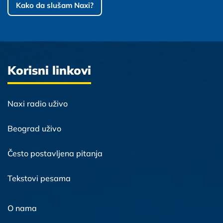
Kako da slušam Naxi?
Korisni linkovi
Naxi radio uživo
Beograd uživo
Često postavljena pitanja
Tekstovi pesama
O nama