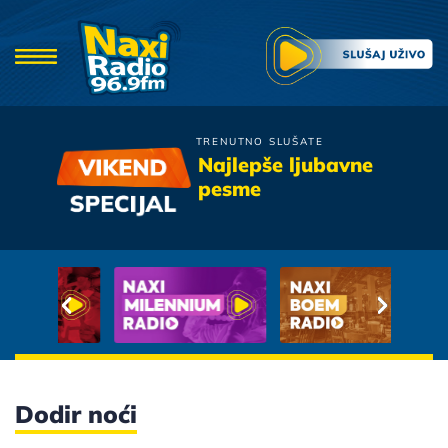
TRENUTNO SLUŠATE
Crvena Jabuka
Najlepše ljubavne
Tamo Gde Ljubav Pocinje
pesme
Dodir noći