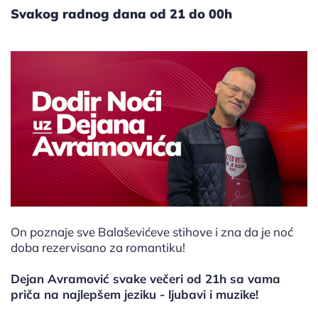
Svakog radnog dana od 21 do 00h
On poznaje sve Balaševićeve stihove i zna da je noć
doba rezervisano za romantiku!
Dejan Avramović svake večeri od 21h sa vama
priča na najlepšem jeziku - ljubavi i muzike!