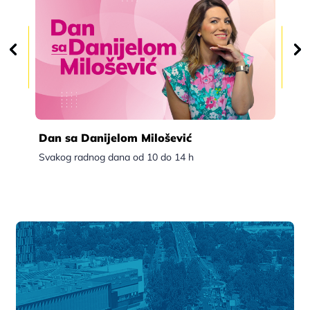
Dan sa Danijelom Milošević
Po
Svakog radnog dana od 10 do 14 h
Sva