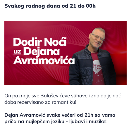
Svakog radnog dana od 21 do 00h
On poznaje sve Balaševićeve stihove i zna da je noć
doba rezervisano za romantiku!
Dejan Avramović svake večeri od 21h sa vama
priča na najlepšem jeziku - ljubavi i muzike!