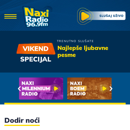
TRENUTNO SLUŠATE
Valentino
Najlepše ljubavne
Bez Tebe
pesme
Dodir noći