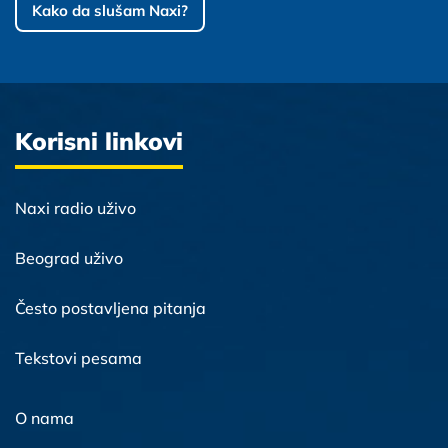
Kako da slušam Naxi?
Korisni linkovi
Naxi radio uživo
Beograd uživo
Često postavljena pitanja
Tekstovi pesama
O nama