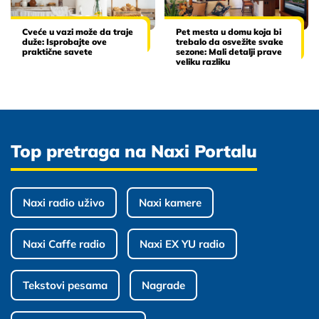
Cveće u vazi može da traje
Pet mesta u domu koja bi
duže: Isprobajte ove
trebalo da osvežite svake
praktične savete
sezone: Mali detalji prave
veliku razliku
Top pretraga na Naxi Portalu
Naxi radio uživo
Naxi kamere
Naxi Caffe radio
Naxi EX YU radio
Tekstovi pesama
Nagrade