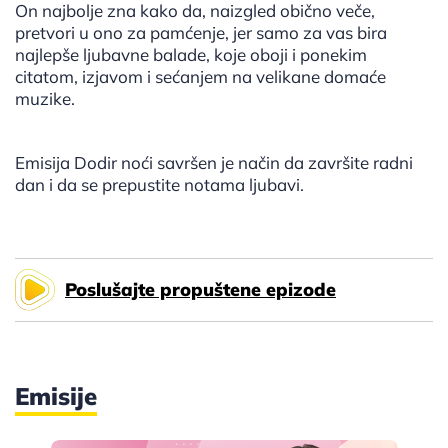
On najbolje zna kako da, naizgled obično veče,
pretvori u ono za pamćenje, jer samo za vas bira
najlepše ljubavne balade, koje oboji i ponekim
citatom, izjavom i sećanjem na velikane domaće
muzike.
Emisija Dodir noći savršen je način da završite radni
dan i da se prepustite notama ljubavi.
Poslušajte propuštene epizode
Emisije