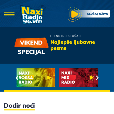
TRENUTNO SLUŠATE
Merlin
Najlepše ljubavne
Kad Si Rekla Da Me Volis
pesme
Dodir noći