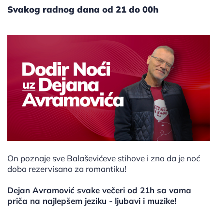
Svakog radnog dana od 21 do 00h
On poznaje sve Balaševićeve stihove i zna da je noć
doba rezervisano za romantiku!
Dejan Avramović svake večeri od 21h sa vama
priča na najlepšem jeziku - ljubavi i muzike!