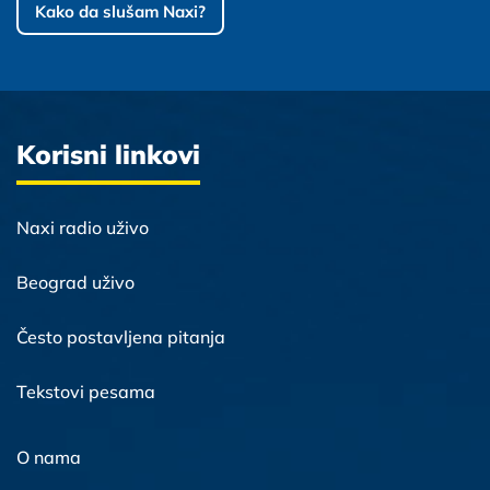
Kako da slušam Naxi?
Korisni linkovi
Naxi radio uživo
Beograd uživo
Često postavljena pitanja
Tekstovi pesama
O nama