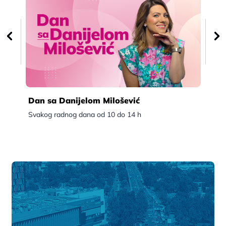
Dan sa Danijelom Milošević
Po
Svakog radnog dana od 10 do 14 h
Sva