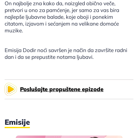
On najbolje zna kako da, naizgled obično veče,
pretvori u ono za pamćenje, jer samo za vas bira
najlepše ljubavne balade, koje oboji i ponekim
citatom, izjavom i sećanjem na velikane domaće
muzike.
Emisija Dodir noći savršen je način da završite radni
dan i da se prepustite notama ljubavi.
Poslušajte propuštene epizode
Emisije