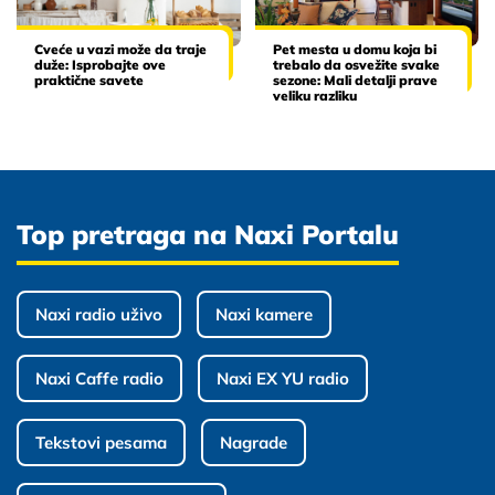
Cveće u vazi može da traje
Pet mesta u domu koja bi
duže: Isprobajte ove
trebalo da osvežite svake
praktične savete
sezone: Mali detalji prave
veliku razliku
Top pretraga na Naxi Portalu
Naxi radio uživo
Naxi kamere
Naxi Caffe radio
Naxi EX YU radio
Tekstovi pesama
Nagrade