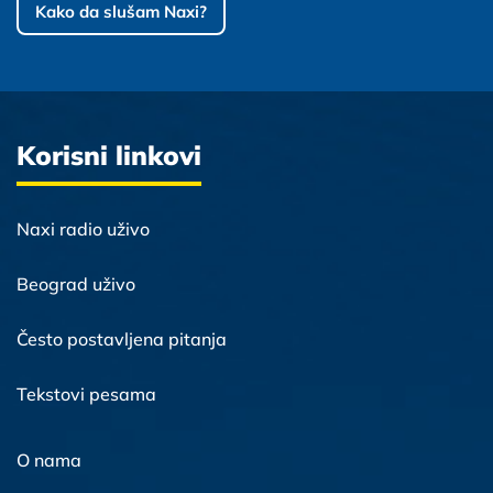
Kako da slušam Naxi?
Korisni linkovi
Naxi radio uživo
Beograd uživo
Često postavljena pitanja
Tekstovi pesama
O nama