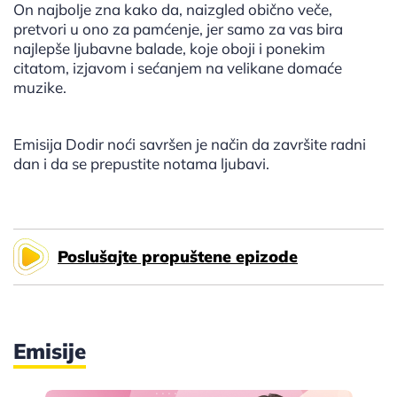
On najbolje zna kako da, naizgled obično veče,
pretvori u ono za pamćenje, jer samo za vas bira
najlepše ljubavne balade, koje oboji i ponekim
citatom, izjavom i sećanjem na velikane domaće
muzike.
Emisija Dodir noći savršen je način da završite radni
dan i da se prepustite notama ljubavi.
Poslušajte propuštene epizode
Emisije