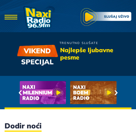
TRENUTNO SLUŠATE
Zana
Najlepše ljubavne
Ozenices Se Ti
pesme
Dodir noći