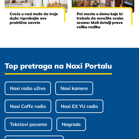
Cveće u vazi može da traje
Pet mesta u domu koja bi
duže: Isprobajte ove
trebalo da osvežite svake
praktične savete
sezone: Mali detalji prave
veliku razliku
Top pretraga na Naxi Portalu
Naxi radio uživo
Naxi kamere
Naxi Caffe radio
Naxi EX YU radio
Tekstovi pesama
Nagrade