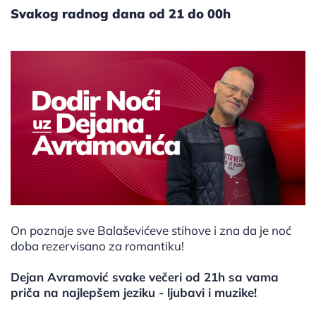
Svakog radnog dana od 21 do 00h
On poznaje sve Balaševićeve stihove i zna da je noć
doba rezervisano za romantiku!
Dejan Avramović svake večeri od 21h sa vama
priča na najlepšem jeziku - ljubavi i muzike!