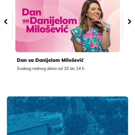
Dan sa Danijelom Milošević
Po
Svakog radnog dana od 10 do 14 h
Sva