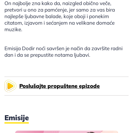
On najbolje zna kako da, naizgled obično veče,
pretvori u ono za pamćenje, jer samo za vas bira
najlepše ljubavne balade, koje oboji i ponekim
citatom, izjavom i sećanjem na velikane domaće
muzike.
Emisija Dodir noći savršen je način da završite radni
dan i da se prepustite notama ljubavi.
Poslušajte propuštene epizode
Emisije