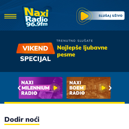
TRENUTNO SLUŠATE
Tose Proeski
Najlepše ljubavne
Ko Ti To Grize Obraze
pesme
Dodir noći