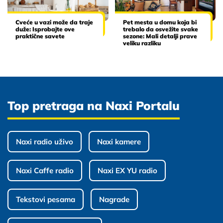
Cveće u vazi može da traje
Pet mesta u domu koja bi
duže: Isprobajte ove
trebalo da osvežite svake
praktične savete
sezone: Mali detalji prave
veliku razliku
Top pretraga na Naxi Portalu
Naxi radio uživo
Naxi kamere
Naxi Caffe radio
Naxi EX YU radio
Tekstovi pesama
Nagrade