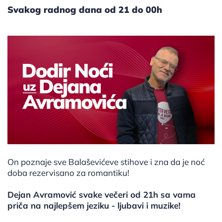
Svakog radnog dana od 21 do 00h
On poznaje sve Balaševićeve stihove i zna da je noć
doba rezervisano za romantiku!
Dejan Avramović svake večeri od 21h sa vama
priča na najlepšem jeziku - ljubavi i muzike!