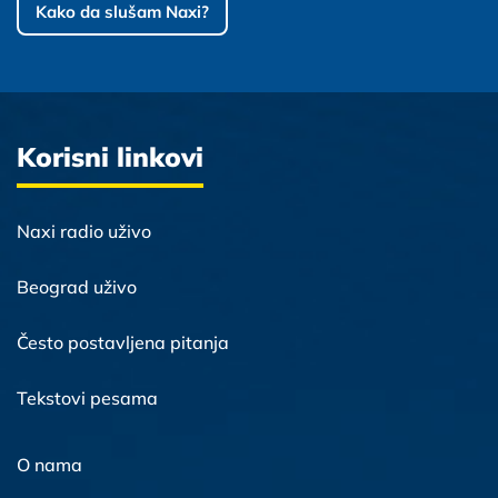
Kako da slušam Naxi?
Korisni linkovi
Naxi radio uživo
Beograd uživo
Često postavljena pitanja
Tekstovi pesama
O nama