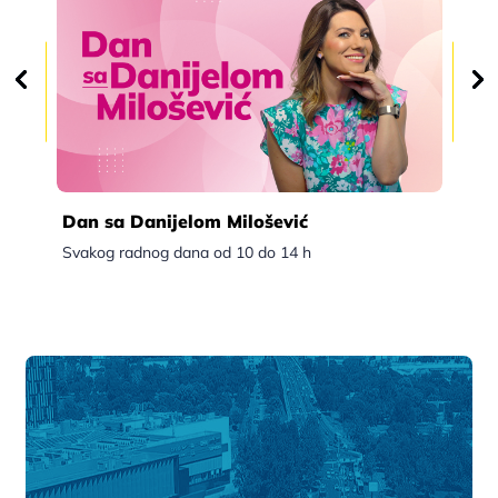
Dan sa Danijelom Milošević
Po
Svakog radnog dana od 10 do 14 h
Sva